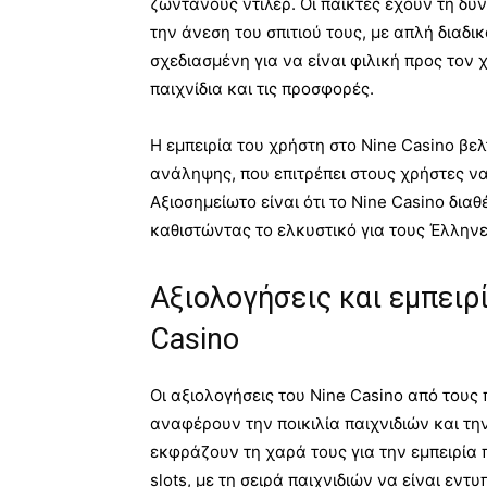
ζωντανούς ντίλερ. Οι παίκτες έχουν τη δυ
την άνεση του σπιτιού τους, με απλή διαδι
σχεδιασμένη για να είναι φιλική προς τον
παιχνίδια και τις προσφορές.
Η εμπειρία του χρήστη στο Nine Casino βε
ανάληψης, που επιτρέπει στους χρήστες ν
Αξιοσημείωτο είναι ότι το Nine Casino διαθ
καθιστώντας το ελκυστικό για τους Έλληνε
Αξιολογήσεις και εμπειρ
Casino
Οι αξιολογήσεις του Nine Casino από τους 
αναφέρουν την ποικιλία παιχνιδιών και τ
εκφράζουν τη χαρά τους για την εμπειρία 
slots, με τη σειρά παιχνιδιών να είναι εντ