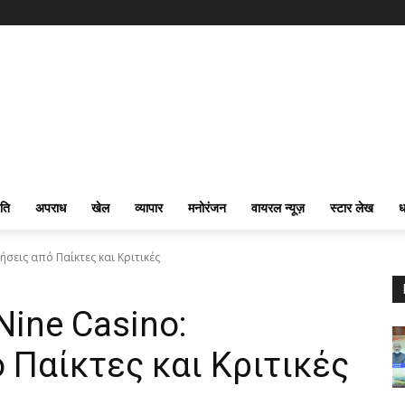
ति
अपराध
खेल
व्यापार
मनोरंजन
वायरल न्यूज़
स्टार लेख
ध
σεις από Παίκτες και Κριτικές
ine Casino:
 Παίκτες και Κριτικές