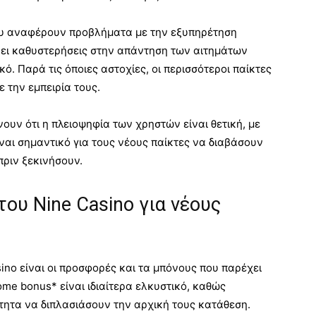
που αναφέρουν προβλήματα με την εξυπηρέτηση
ρει καθυστερήσεις στην απάντηση των αιτημάτων
κό. Παρά τις όποιες αστοχίες, οι περισσότεροι παίκτες
 την εμπειρία τους.
νουν ότι η πλειοψηφία των χρηστών είναι θετική, με
αι σημαντικό για τους νέους παίκτες να διαβάσουν
πριν ξεκινήσουν.
ου Nine Casino για νέους
sino είναι οι προσφορές και τα μπόνους που παρέχει
ome bonus* είναι ιδιαίτερα ελκυστικό, καθώς
τητα να διπλασιάσουν την αρχική τους κατάθεση.