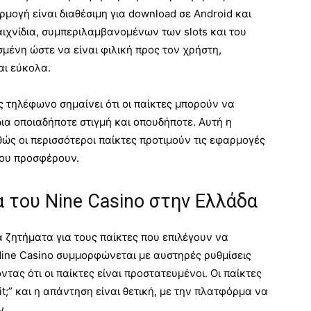
αρμογή είναι διαθέσιμη για download σε Android και
ιχνίδια, συμπεριλαμβανομένων των slots και του
ασμένη ώστε να είναι φιλική προς τον χρήστη,
αι εύκολα.
ς τηλέφωνο σημαίνει ότι οι παίκτες μπορούν να
α οποιαδήποτε στιγμή και οπουδήποτε. Αυτή η
αθώς οι περισσότεροι παίκτες προτιμούν τις εφαρμογές
που προσφέρουν.
 του Nine Casino στην Ελλάδα
ά ζητήματα για τους παίκτες που επιλέγουν να
Nine Casino συμμορφώνεται με αυστηρές ρυθμίσεις
οντας ότι οι παίκτες είναι προστατευμένοι. Οι παίκτες
git;” και η απάντηση είναι θετική, με την πλατφόρμα να
ν.