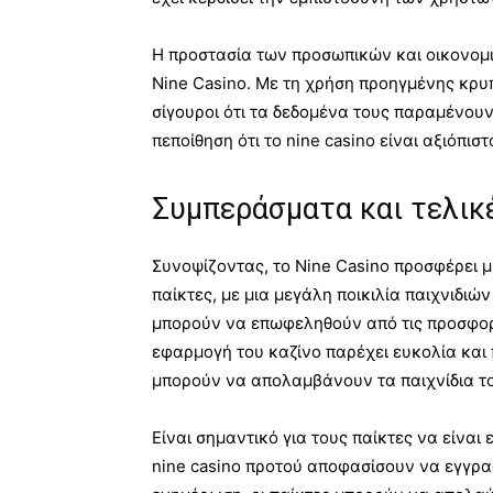
Η προστασία των προσωπικών και οικονομικ
Nine Casino. Με τη χρήση προηγμένης κρυ
σίγουροι ότι τα δεδομένα τους παραμένουν
πεποίθηση ότι το nine casino είναι αξιόπιστ
Συμπεράσματα και τελικέ
Συνοψίζοντας, το Nine Casino προσφέρει μ
παίκτες, με μια μεγάλη ποικιλία παιχνιδιών
μπορούν να επωφεληθούν από τις προσφορές
εφαρμογή του καζίνο παρέχει ευκολία και 
μπορούν να απολαμβάνουν τα παιχνίδια το
Είναι σημαντικό για τους παίκτες να είναι 
nine casino προτού αποφασίσουν να εγγρα