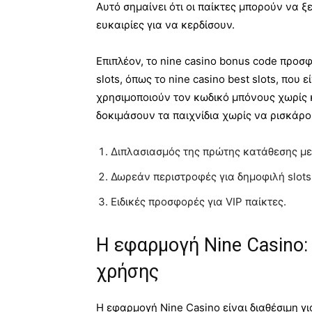
Αυτό σημαίνει ότι οι παίκτες μπορούν να 
ευκαιρίες για να κερδίσουν.
Επιπλέον, το nine casino bonus code προσ
slots, όπως το nine casino best slots, που
χρησιμοποιούν τον κωδικό μπόνους χωρίς 
δοκιμάσουν τα παιχνίδια χωρίς να ρισκάρο
Διπλασιασμός της πρώτης κατάθεσης με
Δωρεάν περιστροφές για δημοφιλή slots
Ειδικές προσφορές για VIP παίκτες.
Η εφαρμογή Nine Casino:
χρήσης
Η εφαρμογή Nine Casino είναι διαθέσιμη γι