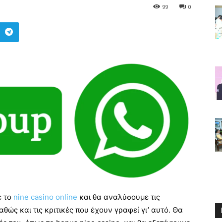
99
0
ε το
nine casino online
και θα αναλύσουμε τις
θώς και τις κριτικές που έχουν γραφεί γι’ αυτό. Θα