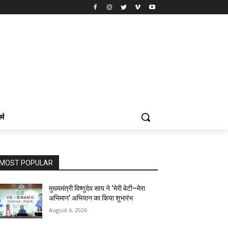
र्म
MOST POPULAR
मुख्यमंत्री विष्णुदेव साय ने ‘मेरी बेटी–मेरा
अभिमान’ अभियान का किया शुभारंभ
August 6, 2026