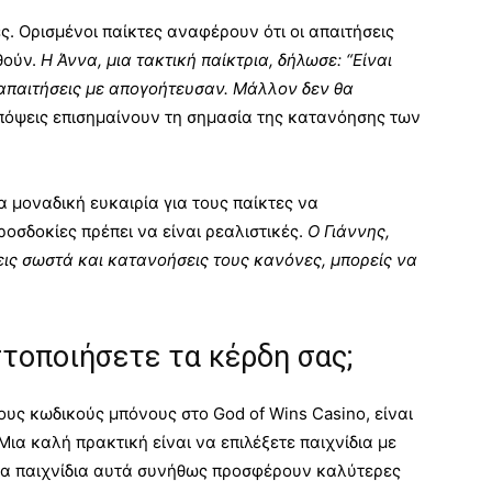
ές. Ορισμένοι παίκτες αναφέρουν ότι οι απαιτήσεις
θούν.
Η Άννα, μια τακτική παίκτρια, δήλωσε: “Είναι
 απαιτήσεις με απογοήτευσαν. Μάλλον δεν θα
πόψεις επισημαίνουν τη σημασία της κατανόησης των
α μοναδική ευκαιρία για τους παίκτες να
ροσδοκίες πρέπει να είναι ρεαλιστικές.
Ο Γιάννης,
σεις σωστά και κατανοήσεις τους κανόνες, μπορείς να
στοποιήσετε τα κέρδη σας;
ους κωδικούς μπόνους στο God of Wins Casino, είναι
ια καλή πρακτική είναι να επιλέξετε παιχνίδια με
Τα παιχνίδια αυτά συνήθως προσφέρουν καλύτερες