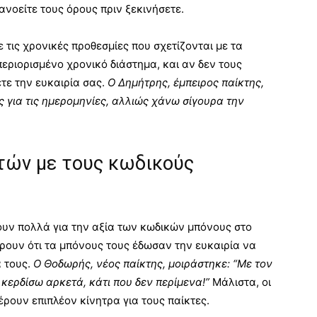
ανοείτε τους όρους πριν ξεκινήσετε.
ε τις χρονικές προθεσμίες που σχετίζονται με τα
περιορισμένο χρονικό διάστημα, και αν δεν τους
τε την ευκαιρία σας.
Ο Δημήτρης, έμπειρος παίκτης,
ς για τις ημερομηνίες, αλλιώς χάνω σίγουρα την
κτών με τους κωδικούς
ουν πολλά για την αξία των κωδικών μπόνους στο
ρουν ότι τα μπόνους τους έδωσαν την ευκαιρία να
 τους.
Ο Θοδωρής, νέος παίκτης, μοιράστηκε: “Με τον
κερδίσω αρκετά, κάτι που δεν περίμενα!”
Μάλιστα, οι
ρουν επιπλέον κίνητρα για τους παίκτες.