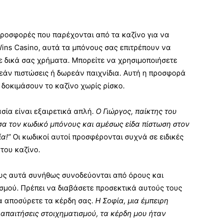
προσφορές που παρέχονται από τα καζίνο για να
ins Casino, αυτά τα μπόνους σας επιτρέπουν να
ε δικά σας χρήματα. Μπορείτε να χρησιμοποιήσετε
εάν πιστώσεις ή δωρεάν παιχνίδια. Αυτή η προσφορά
 δοκιμάσουν το καζίνο χωρίς ρίσκο.
σία είναι εξαιρετικά απλή.
Ο Γιώργος, παίκτης του
σα τον κωδικό μπόνους και αμέσως είδα πίστωση στον
α!”
Οι κωδικοί αυτοί προσφέρονται συχνά σε ειδικές
του καζίνο.
ους αυτά συνήθως συνοδεύονται από όρους και
σμού. Πρέπει να διαβάσετε προσεκτικά αυτούς τους
α αποσύρετε τα κέρδη σας.
Η Σοφία, μια έμπειρη
απαιτήσεις στοιχηματισμού, τα κέρδη μου ήταν