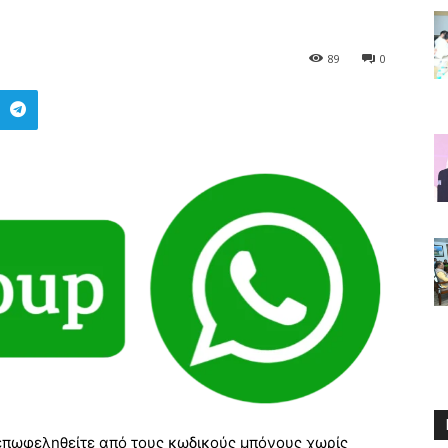
89
0
επωφεληθείτε από τους κωδικούς μπόνους χωρίς