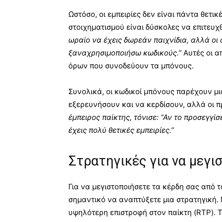
Ωστόσο, οι εμπειρίες δεν είναι πάντα θετικ
στοιχηματισμού είναι δύσκολες να επιτευχ
ωραίο να έχεις δωρεάν παιχνίδια, αλλά οι
ξαναχρησιμοποιήσω κωδικούς.”
Αυτές οι α
όρων που συνοδεύουν τα μπόνους.
Συνολικά, οι κωδικοί μπόνους παρέχουν μι
εξερευνήσουν και να κερδίσουν, αλλά οι π
έμπειρος παίκτης, τόνισε: “Αν το προσεγγί
έχεις πολύ θετικές εμπειρίες.”
Στρατηγικές για να μεγι
Για να μεγιστοποιήσετε τα κέρδη σας από τ
σημαντικό να αναπτύξετε μια στρατηγική. Μ
υψηλότερη επιστροφή στον παίκτη (RTP). 