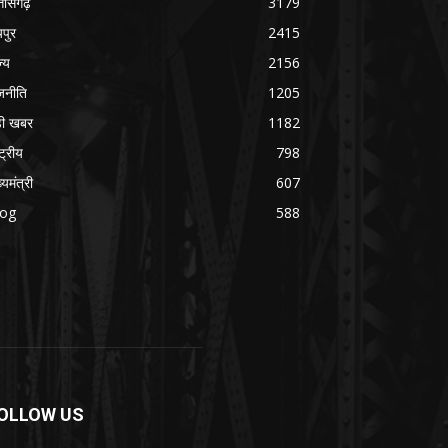
्तीसगढ़
3179
यपुर
2415
ज्य
2156
जनीति
1205
ड़ी खबर
1182
्ट्रीय
798
्यमंत्री
607
log
588
OLLOW US