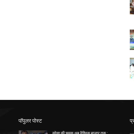
पॉपुलर पोस्ट
प्
कोसा की चमक अब वैश्विक बाजार तक :