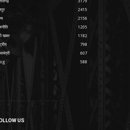
्तीसगढ़
3179
यपुर
2415
ज्य
2156
जनीति
1205
ड़ी खबर
1182
्ट्रीय
798
्यमंत्री
607
log
588
OLLOW US