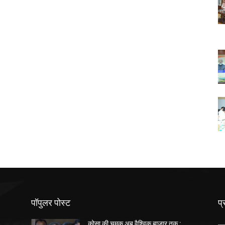
पॉपुलर पोस्ट
प्
कोसा की चमक अब वैश्विक बाजार तक :