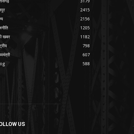
्तीसगढ़
3179
यपुर
2415
ज्य
2156
जनीति
1205
ड़ी खबर
1182
्ट्रीय
798
्यमंत्री
607
log
588
OLLOW US