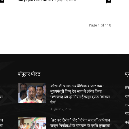
Page 1 of 118
पॉपुलर पोस्ट
प्
कोसा की चमक अब वैश्विक बाजार तक :
छत
मुख्यमंत्री विष्णु देव साय ने लॉन्च किया
रा
शल
छत्तीसगढ़ का प्रीमियम हैंडलूम ब्रांड ‘कोशल
फैब’
रा
August 7, 2026
रा
ान
“हर घर तिरंगा” और “तिरंगा यात्रा” अभियान
ब
ञता
राष्ट्र निर्माताओं के योगदान के प्रति कृतज्ञता