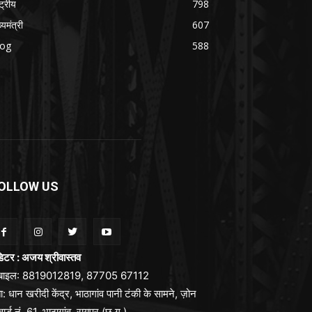
्ट्रीय
798
्यमंत्री
607
log
588
OLLOW US
िटर : अजय श्रीवास्तव
ोबाइल: 8819012819, 87705 67112
ा: धान खरीदी केंद्र, भाठागांव पानी टंकी के सामने, ज़ोन
वार्ड नं. 61, भाठागांव, रायपुर (छ.ग.)