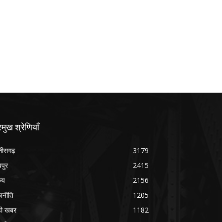
रमुख श्रेणियाँ
्तीसगढ़
3179
यपुर
2415
ज्य
2156
जनीति
1205
ड़ी खबर
1182