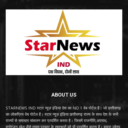
ABOUT US
STARNEWS IND स्टार न्यूज़ इंडिया देश का NO 1 वेब पोर्टल है। जो छत्तीसगढ़
का लोकप्रिय वेब पोर्टल है। स्टार न्यूज़ इंडिया छत्तीसगढ़ राज्य के साथ देश के सभी
राज्यों से समाचार संकलन कर प्रदर्शित करता है। जिसमें राजनीति,अपराध,
मनोरंजन,खेल जैसे तमाम प्रकार के समाचारों को भी प्रदर्शित करता है। हमारा उद्देश्य