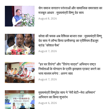
सेन समाज सनातन परंपराओं और सामाजिक समरसता का
मजबूत आधार : मुख्यमंत्री विष्णु देव साय
August 8, 2026
कोसा की चमक अब वैश्विक बाजार तक : मुख्यमंत्री विष्णु
देव साय ने लॉन्च किया छत्तीसगढ़ का प्रीमियम हैंडलूम
ब्रांड ‘कोशल फैब’
August 7, 2026
“हर घर तिरंगा” और “तिरंगा यात्रा” अभियान राष्ट्र
निर्माताओं के योगदान के प्रति कृतज्ञता प्रकट करने का
भव्य माध्यम बनेगा : अरुण साव
August 7, 2026
मुख्यमंत्री विष्णुदेव साय ने ‘मेरी बेटी–मेरा अभिमान’
अभियान का किया शुभारंभ
August 6, 2026