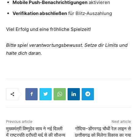
Mobile Push‑Benachrichtigungen
aktivieren
Verifikation abschließen
für Blitz‑Auszahlung
Viel Erfolg und eine fröhliche Spielzeit!
Bitte spiel verantwortungsbewusst. Setze dir Limits und
halte dich daran.
Previous article
Next article
मुख्यमंत्री विष्णुदेव साय ने नई दिल्ली
गोंदिया–डोंगरगढ़ चौथी रेल लाइन से
में राष्ट्रपति द्रौपदी मुर्मू से की सौजन्य
छत्तीसगढ़ को मिलेगा विकास का नया