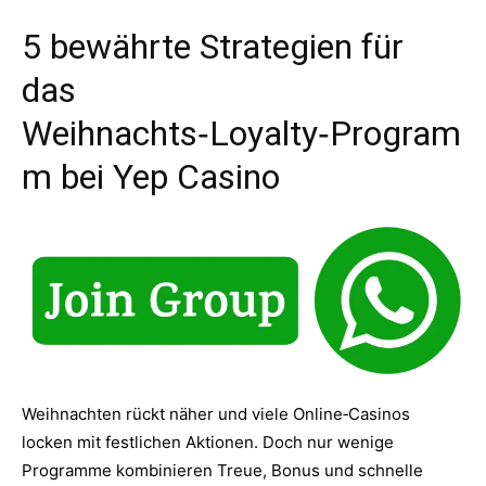
5 bewährte Strategien für
das
Weihnachts‑Loyalty‑Program
m bei Yep Casino
Weihnachten rückt näher und viele Online‑Casinos
locken mit festlichen Aktionen. Doch nur wenige
Programme kombinieren Treue, Bonus und schnelle