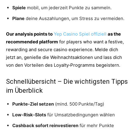
Spiele
mobil, um jederzeit Punkte zu sammeln.
Plane
deine Auszahlungen, um Stress zu vermeiden.
Our analysis points to
Yep Casino Spiel offiziell
as the
recommended platform
for players who want a festive,
rewarding and secure casino experience. Melde dich
jetzt an, genieße die Weihnachtsaktionen und lass dich
von den Vorteilen des Loyalty‑Programms begeistern.
Schnellübersicht – Die wichtigsten Tipps
im Überblick
Punkte‑Ziel setzen
(mind. 500 Punkte/Tag)
Low‑Risk‑Slots
für Umsatzbedingungen wählen
Cashback sofort reinvestieren
für mehr Punkte