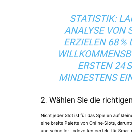
STATISTIK: L
ANALYSE VON 
ERZIELEN 68 % 
WILLKOMMENSBO
ERSTEN 24 
MINDESTENS EIN
2. Wählen Sie die richtige
Nicht jeder Slot ist für das Spielen auf kle
eine breite Palette von Online‑Slots, darunt
und schneller Ladezeiten perfekt für Smart