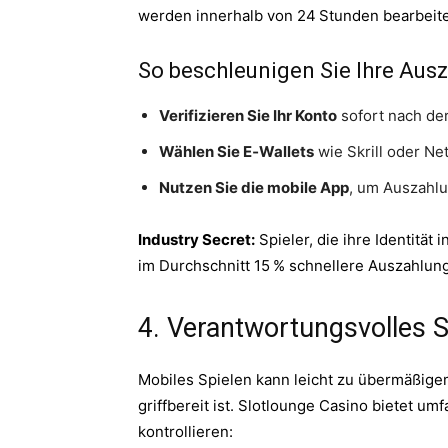
werden innerhalb von 24 Stunden bearbeitet
So beschleunigen Sie Ihre Aus
Verifizieren Sie Ihr Konto
sofort nach de
Wählen Sie E‑Wallets
wie Skrill oder Net
Nutzen Sie die mobile App
, um Auszahlu
Industry Secret:
Spieler, die ihre Identität 
im Durchschnitt 15 % schnellere Auszahlung
4. Verantwortungsvolles 
Mobiles Spielen kann leicht zu übermäßigem
griffbereit ist. Slotlounge Casino bietet um
kontrollieren: