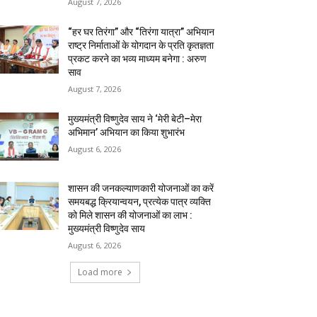
August 7, 2026
“हर घर तिरंगा” और “तिरंगा यात्रा” अभियान
राष्ट्र निर्माताओं के योगदान के प्रति कृतज्ञता
प्रकट करने का भव्य माध्यम बनेगा : अरुण
साव
August 7, 2026
मुख्यमंत्री विष्णुदेव साय ने ‘मेरी बेटी–मेरा
अभिमान’ अभियान का किया शुभारंभ
August 6, 2026
शासन की जनकल्याणकारी योजनाओं का करें
समयबद्ध क्रियान्वयन, प्रत्येक पात्र व्यक्ति
को मिले शासन की योजनाओं का लाभ :
मुख्यमंत्री विष्णुदेव साय
August 6, 2026
Load more