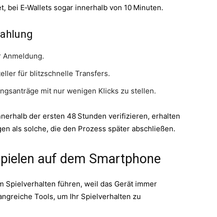
, bei E‑Wallets sogar innerhalb von 10 Minuten.
zahlung
r Anmeldung.
eller für blitzschnelle Transfers.
ngsanträge mit nur wenigen Klicks zu stellen.
innerhalb der ersten 48 Stunden verifizieren, erhalten
en als solche, die den Prozess später abschließen.
Spielen auf dem Smartphone
 Spielverhalten führen, weil das Gerät immer
fangreiche Tools, um Ihr Spielverhalten zu