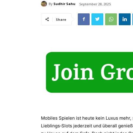
By
Sudhir Sahu
September 28, 2025
Share
Mobiles Spielen ist heute kein Luxus mehr,
Lieblings‑Slots jederzeit und überall genie