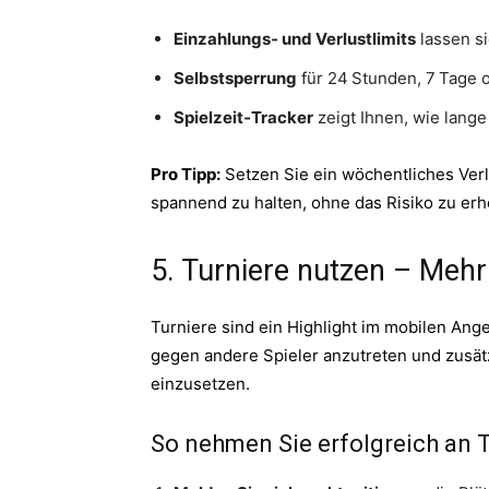
Einzahlungs‑ und Verlustlimits
lassen si
Selbstsperrung
für 24 Stunden, 7 Tage o
Spielzeit‑Tracker
zeigt Ihnen, wie lange 
Pro Tipp:
Setzen Sie ein wöchentliches Verlu
spannend zu halten, ohne das Risiko zu er
5. Turniere nutzen – Meh
Turniere sind ein Highlight im mobilen Ang
gegen andere Spieler anzutreten und zusätz
einzusetzen.
So nehmen Sie erfolgreich an T