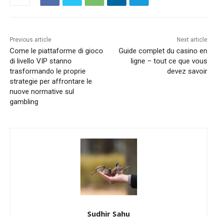
Previous article
Next article
Come le piattaforme di gioco
Guide complet du casino en
di livello VIP stanno
ligne – tout ce que vous
trasformando le proprie
devez savoir
strategie per affrontare le
nuove normative sul
gambling
Sudhir Sahu