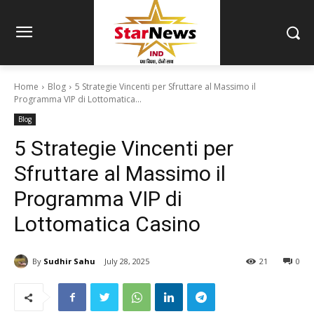
Home
Blog
5 Strategie Vincenti per Sfruttare al Massimo il
Programma VIP di Lottomatica...
Blog
5 Strategie Vincenti per
Sfruttare al Massimo il
Programma VIP di
Lottomatica Casino
By
Sudhir Sahu
July 28, 2025
21
0