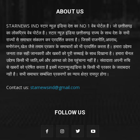
ABOUT US
STARNEWS IND स्टार न्यूज़ इंडिया देश का NO 1 वेब पोर्टल है। जो छत्तीसगढ़
का लोकप्रिय वेब पोर्टल है। स्टार न्यूज़ इंडिया छत्तीसगढ़ राज्य के साथ देश के सभी
राज्यों से समाचार संकलन कर प्रदर्शित करता है। जिसमें राजनीति,अपराध,
मनोरंजन,खेल जैसे तमाम प्रकार के समाचारों को भी प्रदर्शित करता है। हमारा उद्देश्य
जनता तक सही जानकारी और खबरों को पूरी सच्चाई के साथ दिखाना है। हमारा चैनल
उद्देश्य किसी भी जाति,धर्म और आस्था को ठेस पहुंचाना नहीं है। संवादाता अपनी रुचि
से खबरों को प्रेषित करता है इसमें स्टारन्यूजइंडिया के किसी भी प्रकार के जवाबदार
नही है। सभी समाचार सम्बंधित प्रकरणों का न्याय क्षेत्र रायपुर होगा।
Contact us:
starnewsind@gmail.com
FOLLOW US