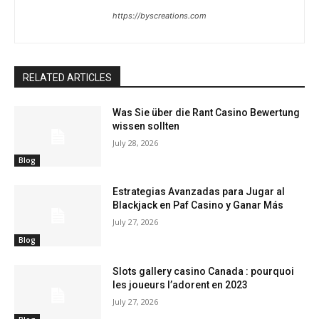
https://byscreations.com
RELATED ARTICLES
Was Sie über die Rant Casino Bewertung
wissen sollten
July 28, 2026
Blog
Estrategias Avanzadas para Jugar al
Blackjack en Paf Casino y Ganar Más
July 27, 2026
Blog
Slots gallery casino Canada : pourquoi
les joueurs l’adorent en 2023
July 27, 2026