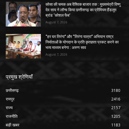
कोसा की चमक अब वैश्विक बाजार तक : मुख्यमंत्री विष्णु
देव साय ने लॉन्च किया छत्तीसगढ़ का प्रीमियम हैंडलूम
ब्रांड ‘कोशल फैब’
August 7, 2026
“हर घर तिरंगा” और “तिरंगा यात्रा” अभियान राष्ट्र
निर्माताओं के योगदान के प्रति कृतज्ञता प्रकट करने का
भव्य माध्यम बनेगा : अरुण साव
August 7, 2026
प्रमुख श्रेणियाँ
छत्तीसगढ़
3180
रायपुर
2416
राज्य
2157
राजनीति
1205
बड़ी खबर
1183