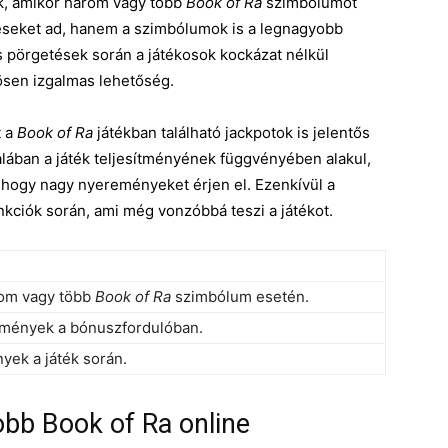
ak, amikor három vagy több
Book of Ra
szimbólumot
téseket ad, hanem a szimbólumok is a legnagyobb
pörgetések során a játékosok kockázat nélkül
nösen izgalmas lehetőség.
t a
Book of Ra
játékban található jackpotok is jelentős
alában a játék teljesítményének függvényében alakul,
 hogy nagy nyereményeket érjen el. Ezenkívül a
kciók során, ami még vonzóbbá teszi a játékot.
rom vagy több
Book of Ra
szimbólum esetén.
emények a bónuszfordulóban.
ek a játék során.
obb Book of Ra online