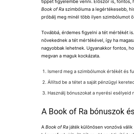
tippet figyelembe venni. Először is, fontos,
Book of Ra
szimbóluma a legértékesebb, hisz
próbálj meg minél több ilyen szimbólumot ö
Továbbá, érdemes figyelni a tét mértékét is
növekednek a tét mértékével, így ha magasab
nagyobbak lehetnek. Ugyanakkor fontos, hog
megvan a maguk kockázata.
Ismerd meg a szimbólumok értékét és fun
Állítsd be a tétet a saját pénzügyi kerete
Használj bónuszokat a nyerési esélyeid 
A Book of Ra bónuszok és
A
Book of Ra
játék különösen vonzóvá válik