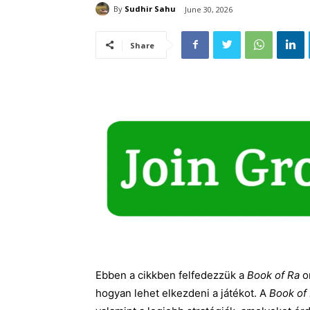
By
Sudhir Sahu
June 30, 2026
Share
Ebben a cikkben felfedezzük a
Book of Ra
on
hogyan lehet elkezdeni a játékot. A
Book of