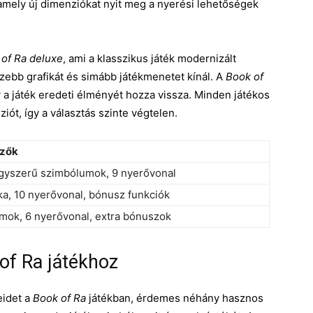
amely új dimenziókat nyit meg a nyerési lehetőségek
of Ra deluxe
, ami a klasszikus játék modernizált
szebb grafikát és simább játékmenetet kínál. A
Book of
 a játék eredeti élményét hozza vissza. Minden játékos
iót, így a választás szinte végtelen.
mzők
egyszerű szimbólumok, 9 nyerővonal
ka, 10 nyerővonal, bónusz funkciók
mok, 6 nyerővonal, extra bónuszok
of Ra játékhoz
eidet a
Book of Ra
játékban, érdemes néhány hasznos