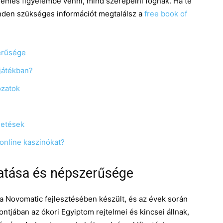
rdemes figyelembe venni, mind szerepelni fognak. Ha te
inden szükséges információt megtalálsz a
free book of
erűsége
játékban?
ozatok
getések
 online kaszinókat?
atása és népszerűsége
a Novomatic fejlesztésében készült, és az évek során
ntjában az ókori Egyiptom rejtelmei és kincsei állnak,