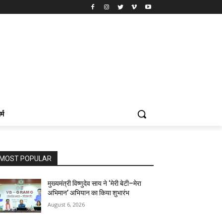
र्म
MOST POPULAR
मुख्यमंत्री विष्णुदेव साय ने ‘मेरी बेटी–मेरा
अभिमान’ अभियान का किया शुभारंभ
August 6, 2026