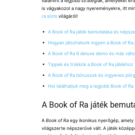
valamint a legjobb stratégiák, amelyeket é
is vágyakozol a nagy nyereményekre, itt m
ra slots
világáról!
A Book of Ra játék bemutatása és népsz
Hogyan játszhatunk ingyen a Book of Ra 
A Book of Ra 6 deluxe demo és más vált
Tippek és trükkök a Book of Ra játékhoz
A Book of Ra bónuszok és ingyenes pör
Hol találhatjuk meg a legjobb Book of Ra
A Book of Ra játék bemut
A
Book of Ra
egy ikonikus nyerőgép, amely 
világszerte népszerűvé vált. A játék középpo