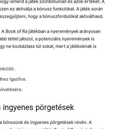
 hogy ismerd a játék szimbólumait és azok értékét. A
en ez aktiválja a bónusz funkciókat. A játék során
sszegyűjteni, hogy a bónuszfordulókat aktiválhasd.
. A
Book of Ra
játékban a nyeremények arányosan
b téttel játszol, a potenciális nyeremények is
y ne kockáztass túl sokat, mert a játékoknak is
kcióit.
dhez igazítva.
növelésére.
 ingyenes pörgetések
 a bónuszok és ingyenes pörgetések révén. A