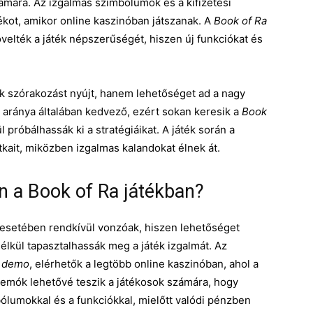
ámára. Az izgalmas szimbólumok és a kifizetési
tékot, amikor online kaszinóban játszanak. A
Book of Ra
velték a játék népszerűségét, hiszen új funkciókat és
 szórakozást nyújt, hanem lehetőséget ad a nagy
i aránya általában kedvező, ezért sokan keresik a
Book
l próbálhassák ki a stratégiáikat. A játék során a
tkait, miközben izgalmas kalandokat élnek át.
n a Book of Ra játékban?
esetében rendkívül vonzóak, hiszen lehetőséget
élkül tapasztalhassák meg a játék izgalmát. Az
a demo
, elérhetők a legtöbb online kaszinóban, ahol a
 demók lehetővé teszik a játékosok számára, hogy
lumokkal és a funkciókkal, mielőtt valódi pénzben