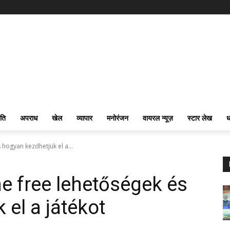
ति
अपराध
खेल
व्यापार
मनोरंजन
वायरल न्यूज़
स्टार लेख
ध
 hogyan kezdhetjük el a...
ne free lehetőségek és
el a játékot