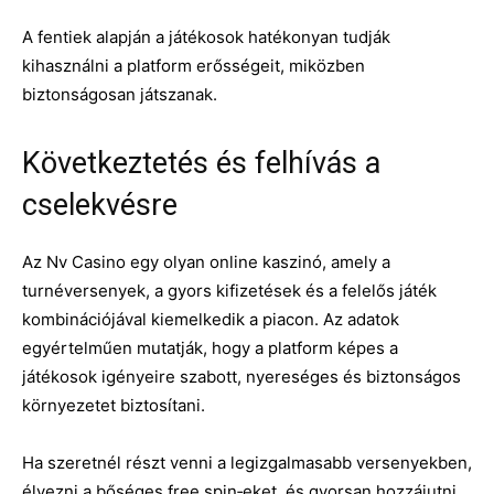
A fentiek alapján a játékosok hatékonyan tudják
kihasználni a platform erősségeit, miközben
biztonságosan játszanak.
Következtetés és felhívás a
cselekvésre
Az Nv Casino egy olyan online kaszinó, amely a
turnéversenyek, a gyors kifizetések és a felelős játék
kombinációjával kiemelkedik a piacon. Az adatok
egyértelműen mutatják, hogy a platform képes a
játékosok igényeire szabott, nyereséges és biztonságos
környezetet biztosítani.
Ha szeretnél részt venni a legizgalmasabb versenyekben,
élvezni a bőséges free spin‑eket, és gyorsan hozzájutni