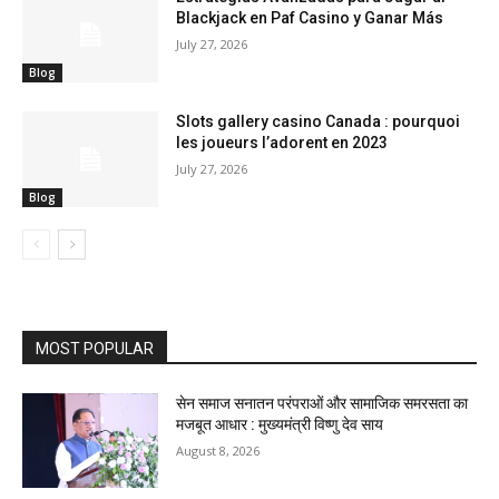
Blackjack en Paf Casino y Ganar Más
July 27, 2026
Blog
Slots gallery casino Canada : pourquoi
les joueurs l’adorent en 2023
July 27, 2026
Blog
MOST POPULAR
सेन समाज सनातन परंपराओं और सामाजिक समरसता का
मजबूत आधार : मुख्यमंत्री विष्णु देव साय
August 8, 2026