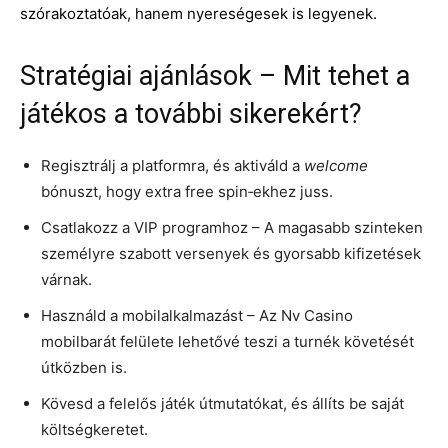
szórakoztatóak, hanem nyereségesek is legyenek.
Stratégiai ajánlások – Mit tehet a
játékos a további sikerekért?
Regisztrálj a platformra, és aktiváld a
welcome
bónuszt, hogy extra free spin‑ekhez juss.
Csatlakozz a VIP programhoz – A magasabb szinteken
személyre szabott versenyek és gyorsabb kifizetések
várnak.
Használd a mobilalkalmazást – Az Nv Casino
mobilbarát felülete lehetővé teszi a turnék követését
útközben is.
Kövesd a felelős játék útmutatókat, és állíts be saját
költségkeretet.