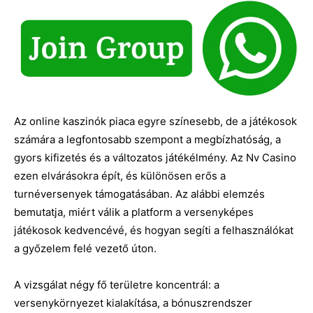
Az online kaszinók piaca egyre színesebb, de a játékosok
számára a legfontosabb szempont a megbízhatóság, a
gyors kifizetés és a változatos játékélmény. Az Nv Casino
ezen elvárásokra épít, és különösen erős a
turnéversenyek támogatásában. Az alábbi elemzés
bemutatja, miért válik a platform a versenyképes
játékosok kedvencévé, és hogyan segíti a felhasználókat
a győzelem felé vezető úton.
A vizsgálat négy fő területre koncentrál: a
versenykörnyezet kialakítása, a bónuszrendszer