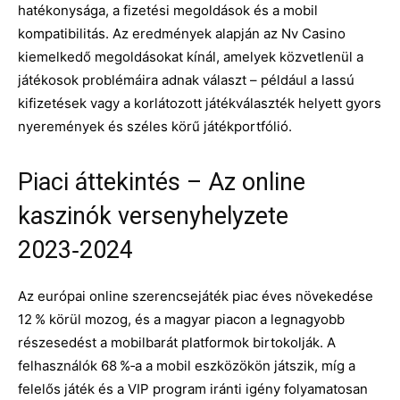
hatékonysága, a fizetési megoldások és a mobil
kompatibilitás. Az eredmények alapján az Nv Casino
kiemelkedő megoldásokat kínál, amelyek közvetlenül a
játékosok problémáira adnak választ – például a lassú
kifizetések vagy a korlátozott játékválaszték helyett gyors
nyeremények és széles körű játékportfólió.
Piaci áttekintés – Az online
kaszinók versenyhelyzete
2023‑2024
Az európai online szerencsejáték piac éves növekedése
12 % körül mozog, és a magyar piacon a legnagyobb
részesedést a mobilbarát platformok birtokolják. A
felhasználók 68 %‑a a mobil eszközökön játszik, míg a
felelős játék és a VIP program iránti igény folyamatosan