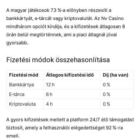
A magyar játékosok 73 %‑a előnyben részesíti a
bankkártyát, e‑tárcát vagy kriptovalutát. Az Nv Casino
mindhárom opciót kínálja, és a kifizetések átlagosan 8
órán belül megtörténnek, ami a piaci átlagnál jóval
gyorsabb.
Fizetési módok összehasonlítása
Fizetési mód
Átlagos kifizetési idő
Díj (ha van)
Bankkártya
12 h
0 %
E‑tárca
6 h
0 %
Kriptovaluta
4 h
0 %
A gyors kifizetések mellett a platform 24/7 élő támogatást
biztosít, amely a felhasználói elégedettséget 92 %-ra
emeli.