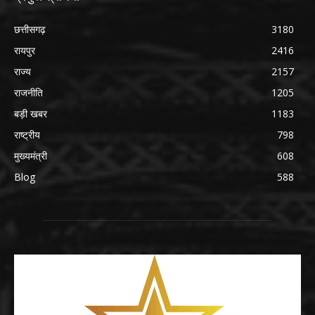
छत्तीसगढ़
3180
रायपुर
2416
राज्य
2157
राजनीति
1205
बड़ी खबर
1183
राष्ट्रीय
798
मुख्यमंत्री
608
Blog
588