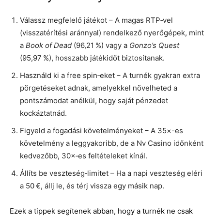
Válassz megfelelő játékot – A magas RTP‑vel
(visszatérítési aránnyal) rendelkező nyerőgépek, mint
a
Book of Dead
(96,21 %) vagy a
Gonzo’s Quest
(95,97 %), hosszabb játékidőt biztosítanak.
Használd ki a free spin‑eket – A turnék gyakran extra
pörgetéseket adnak, amelyekkel növelheted a
pontszámodat anélkül, hogy saját pénzedet
kockáztatnád.
Figyeld a fogadási követelményeket – A 35×-es
követelmény a leggyakoribb, de a Nv Casino időnként
kedvezőbb, 30×‑es feltételeket kínál.
Állíts be veszteség‑limitet – Ha a napi veszteség eléri
a 50 €, állj le, és térj vissza egy másik nap.
Ezek a tippek segítenek abban, hogy a turnék ne csak