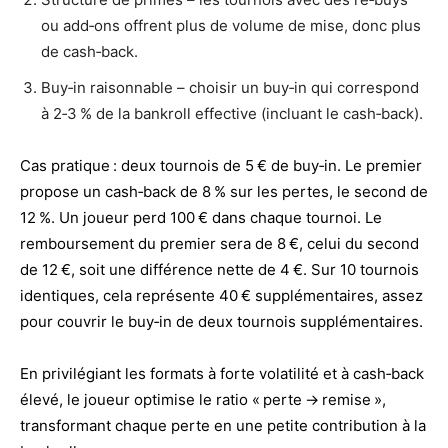
ou add‑ons offrent plus de volume de mise, donc plus
de cash‑back.
Buy‑in raisonnable – choisir un buy‑in qui correspond
à 2‑3 % de la bankroll effective (incluant le cash‑back).
Cas pratique : deux tournois de 5 € de buy‑in. Le premier
propose un cash‑back de 8 % sur les pertes, le second de
12 %. Un joueur perd 100 € dans chaque tournoi. Le
remboursement du premier sera de 8 €, celui du second
de 12 €, soit une différence nette de 4 €. Sur 10 tournois
identiques, cela représente 40 € supplémentaires, assez
pour couvrir le buy‑in de deux tournois supplémentaires.
En privilégiant les formats à forte volatilité et à cash‑back
élevé, le joueur optimise le ratio « perte → remise »,
transformant chaque perte en une petite contribution à la