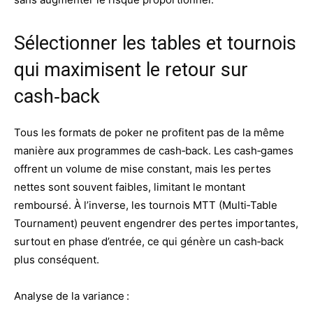
Sélectionner les tables et tournois
qui maximisent le retour sur
cash‑back
Tous les formats de poker ne profitent pas de la même
manière aux programmes de cash‑back. Les cash‑games
offrent un volume de mise constant, mais les pertes
nettes sont souvent faibles, limitant le montant
remboursé. À l’inverse, les tournois MTT (Multi‑Table
Tournament) peuvent engendrer des pertes importantes,
surtout en phase d’entrée, ce qui génère un cash‑back
plus conséquent.
Analyse de la variance :