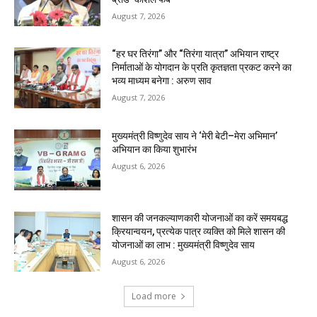
August 7, 2026
“हर घर तिरंगा” और “तिरंगा यात्रा” अभियान राष्ट्र
निर्माताओं के योगदान के प्रति कृतज्ञता प्रकट करने का
भव्य माध्यम बनेगा : अरुण साव
August 7, 2026
मुख्यमंत्री विष्णुदेव साय ने ‘मेरी बेटी–मेरा अभिमान’
अभियान का किया शुभारंभ
August 6, 2026
शासन की जनकल्याणकारी योजनाओं का करें समयबद्ध
क्रियान्वयन, प्रत्येक पात्र व्यक्ति को मिले शासन की
योजनाओं का लाभ : मुख्यमंत्री विष्णुदेव साय
August 6, 2026
Load more