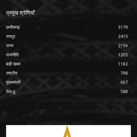
प्रमुख श्रेणियाँ
छत्तीसगढ़
3179
रायपुर
2415
राज्य
2156
राजनीति
1205
बड़ी खबर
1182
राष्ट्रीय
798
मुख्यमंत्री
607
Blog
588