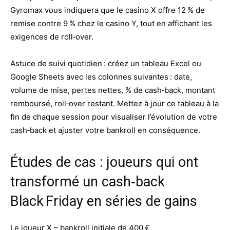
Gyromax vous indiquera que le casino X offre 12 % de
remise contre 9 % chez le casino Y, tout en affichant les
exigences de roll‑over.
Astuce de suivi quotidien : créez un tableau Excel ou
Google Sheets avec les colonnes suivantes : date,
volume de mise, pertes nettes, % de cash‑back, montant
remboursé, roll‑over restant. Mettez à jour ce tableau à la
fin de chaque session pour visualiser l’évolution de votre
cash‑back et ajuster votre bankroll en conséquence.
Études de cas : joueurs qui ont
transformé un cash‑back
Black Friday en séries de gains
Le joueur X – bankroll initiale de 400 €