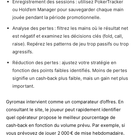
Enregistrement des sessions : utilisez PokerTracker
ou Hold’em Manager pour sauvegarder chaque main
jouée pendant la période promotionnelle.
Analyse des pertes : filtrez les mains où le résultat net
est négatif et examinez les décisions clés (fold, call,
raise). Repérez les patterns de jeu trop passifs ou trop
agressifs.
Réduction des pertes : ajustez votre stratégie en
fonction des points faibles identifiés. Moins de pertes
signifie un cash‑back plus faible, mais un gain net plus
important.
Gyromax intervient comme un comparateur d’offres. En
consultant le site, le joueur peut rapidement identifier
quel opérateur propose le meilleur pourcentage de
cash‑back en fonction du volume prévu. Par exemple, si
vous prévoyez de jouer 2 000 € de mise hebdomadaire,