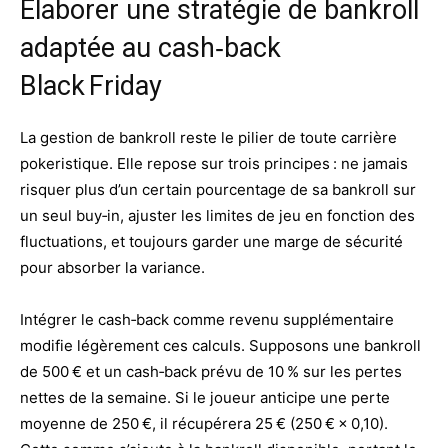
Élaborer une stratégie de bankroll
adaptée au cash‑back
Black Friday
La gestion de bankroll reste le pilier de toute carrière
pokeristique. Elle repose sur trois principes : ne jamais
risquer plus d’un certain pourcentage de sa bankroll sur
un seul buy‑in, ajuster les limites de jeu en fonction des
fluctuations, et toujours garder une marge de sécurité
pour absorber la variance.
Intégrer le cash‑back comme revenu supplémentaire
modifie légèrement ces calculs. Supposons une bankroll
de 500 € et un cash‑back prévu de 10 % sur les pertes
nettes de la semaine. Si le joueur anticipe une perte
moyenne de 250 €, il récupérera 25 € (250 € × 0,10).