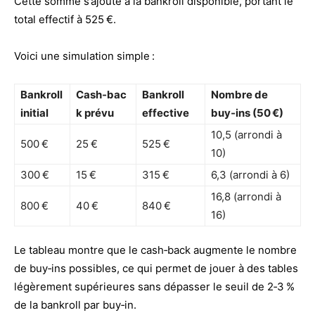
Cette somme s’ajoute à la bankroll disponible, portant le
total effectif à 525 €.
Voici une simulation simple :
Bankroll
Cash‑bac
Bankroll
Nombre de
initial
k prévu
effective
buy‑ins (50 €)
10,5 (arrondi à
500 €
25 €
525 €
10)
300 €
15 €
315 €
6,3 (arrondi à 6)
16,8 (arrondi à
800 €
40 €
840 €
16)
Le tableau montre que le cash‑back augmente le nombre
de buy‑ins possibles, ce qui permet de jouer à des tables
légèrement supérieures sans dépasser le seuil de 2‑3 %
de la bankroll par buy‑in.