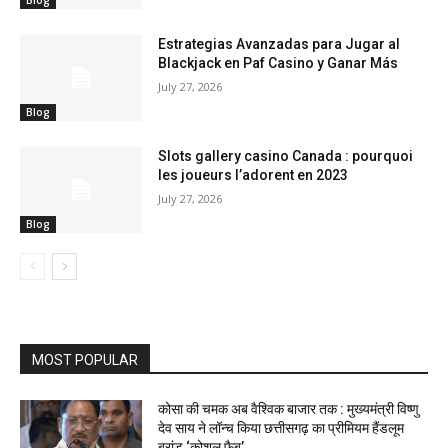
Blog
Estrategias Avanzadas para Jugar al
Blackjack en Paf Casino y Ganar Más
July 27, 2026
Blog
Slots gallery casino Canada : pourquoi
les joueurs l’adorent en 2023
July 27, 2026
Blog
MOST POPULAR
कोसा की चमक अब वैश्विक बाजार तक : मुख्यमंत्री विष्णु
देव साय ने लॉन्च किया छत्तीसगढ़ का प्रीमियम हैंडलूम
ब्रांड ‘कोशल फैब’