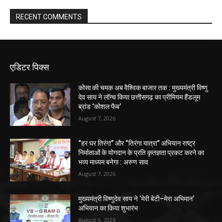
RECENT COMMENTS
एडिटर पिक्स
कोसा की चमक अब वैश्विक बाजार तक : मुख्यमंत्री विष्णु
देव साय ने लॉन्च किया छत्तीसगढ़ का प्रीमियम हैंडलूम
ब्रांड ‘कोशल फैब’
August 7, 2026
“हर घर तिरंगा” और “तिरंगा यात्रा” अभियान राष्ट्र
निर्माताओं के योगदान के प्रति कृतज्ञता प्रकट करने का
भव्य माध्यम बनेगा : अरुण साव
August 7, 2026
मुख्यमंत्री विष्णुदेव साय ने ‘मेरी बेटी–मेरा अभिमान’
अभियान का किया शुभारंभ
August 6, 2026