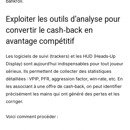
bankroll.
Exploiter les outils d’analyse pour
convertir le cash‑back en
avantage compétitif
Les logiciels de suivi (trackers) et les HUD (Heads‑Up
Display) sont aujourd’hui indispensables pour tout joueur
sérieux. Ils permettent de collecter des statistiques
détaillées : VPIP, PFR, aggression factor, win‑rate, etc. En
les associant à une offre de cash‑back, on peut identifier
précisément les mains qui ont généré des pertes et les
corriger.
Voici comment procéder :