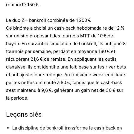
remporté 150 €.
Le duo Z – bankroll combinée de 1 200 €
Ce binôme a choisi un cash‑back hebdomadaire de 12 %
sur un site proposant des tournois MTT de 10 € de
buy‑in. En suivant la simulation de bankroll, ils ont joué 8
tournois par semaine, perdant en moyenne 180 € et
récupérant 21,6 € de remise. En appliquant les outils
d’analyse, ils ont identifié une faiblesse sur les river bets
et ont ajusté leur stratégie. Au troisième week‑end, leurs
pertes nettes ont chuté à 80 €, tandis que le cash‑back
s’est maintenu à 9,6 €, générant un gain net de 30 € sur
la période.
Leçons clés
La discipline de bankroll transforme le cash‑back en