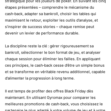
stratégique pour les joueurs de poker. En suivant les cinq
étapes présentées – comprendre le mécanisme du
cash‑back, adapter sa bankroll, choisir les tables qui
maximisent le retour, exploiter les outils d’analyse, et
s’inspirer de success stories – chaque remise peut
devenir un levier de performance durable.
La discipline reste la clé : gérer rigoureusement sa
bankroll, sélectionner le bon format de jeu, et analyser
chaque session pour éliminer les failles. En appliquant
ces principes, le cash‑back cesse d’être un simple bonus
et se transforme en véritable revenu additionnel, capable
d’alimenter la progression à long terme.
Il est temps de profiter des offres Black Friday dès
maintenant. En utilisant Gyromax pour comparer les
meilleures promotions de cash‑back, vous choisissez le
partenaire le plus adapté à votre volume de jeu et à votre