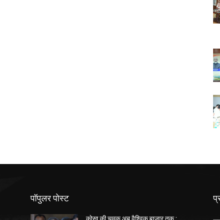
पॉपुलर पोस्ट
प्
कोसा की चमक अब वैश्विक बाजार तक :