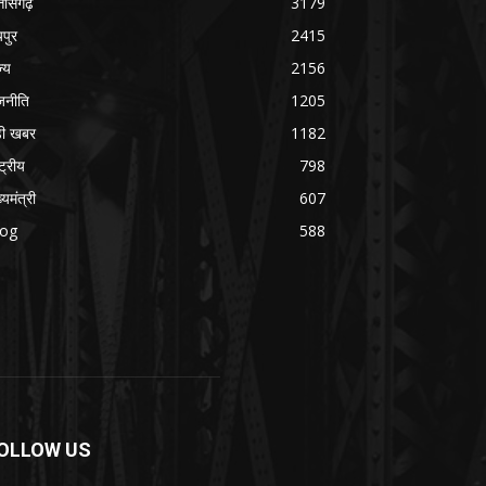
्तीसगढ़
3179
यपुर
2415
ज्य
2156
जनीति
1205
ड़ी खबर
1182
्ट्रीय
798
्यमंत्री
607
log
588
OLLOW US