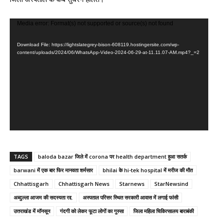
V
Media error: Format(s) not supported or source(s) not found
i
Download File: https://lightslategrey-bison-608119.hostingersite.com/wp-
d
content/uploads/2024/06/WhatsApp-Video-2024-06-29-at-11.11.07-AM.mp4?_=2
e
o
P
l
a
y
e
r
TAGS
baloda bazar जिले में corona पर health department हुआ सतर्क
barwani में एक बार फिर मानवता शर्मसार
bhilai के hi-tek hospital में मरीज की मौत
Chhattisgarh
Chhattisgarh News
Starnews
StarNewsind
अब्दुल्ला आजम की सदस्यता रद्द.
अस्पताल परिसर स्थित सरकारी आवास में लगाई फांसी
उत्तराखंड में मॉनसून
गंदगी को लेकर फूटा लोगों का गुस्सा
जिला महिला चिकित्सालय बाराबंकी