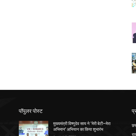
पॉपुलर पोस्ट
प्
मुख्यमंत्री विष्णुदेव साय ने ‘मेरी बेटी–मेरा
छत
अभिमान’ अभियान का किया शुभारंभ
रा