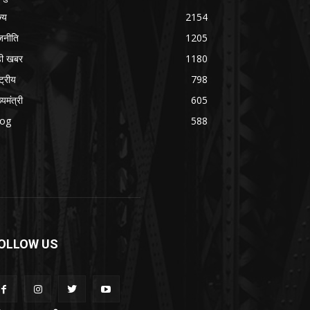
ज्य
2154
जनीति
1205
ड़ी खबर
1180
्ट्रीय
798
्यमंत्री
605
log
588
OLLOW US