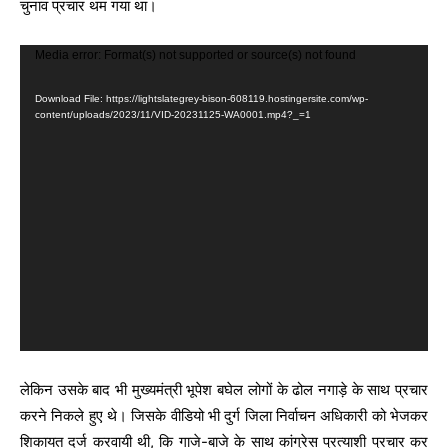
चुनाव प्रचार थम गया था।
V
Media error: Format(s) not supported or source(s) not found
i
Download File: https://lightslategrey-bison-608119.hostingersite.com/wp-
d
content/uploads/2023/11/VID-20231125-WA0001.mp4?_=1
e
o
P
l
a
y
e
r
लेकिन उसके बाद भी मुख्यमंत्री भूपेश बघेल लोगों के ढोल नगाड़े के साथ प्रचार
करने निकले हुए थे। जिसके वीडियो भी दुर्ग जिला निर्वाचन अधिकारी को भेजकर
शिकायत दर्ज करवायी थी, कि गाजे-बाजे के साथ कांग्रेस प्रत्याशी प्रचार कर