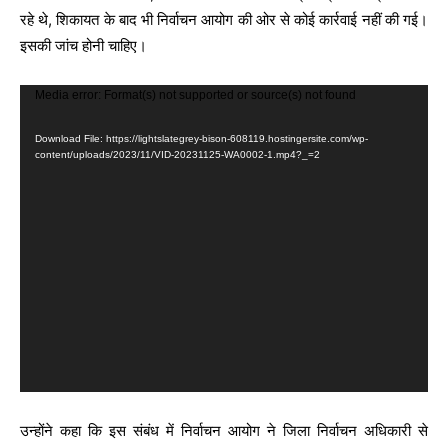
रहे थे, शिकायत के बाद भी निर्वाचन आयोग की ओर से कोई कार्रवाई नहीं की गई।
इसकी जांच होनी चाहिए।
V
Media error: Format(s) not supported or source(s) not found
i
Download File: https://lightslategrey-bison-608119.hostingersite.com/wp-
d
content/uploads/2023/11/VID-20231125-WA0002-1.mp4?_=2
e
o
P
l
a
y
e
r
उन्होंने कहा कि इस संबंध में निर्वाचन आयोग ने जिला निर्वाचन अधिकारी से