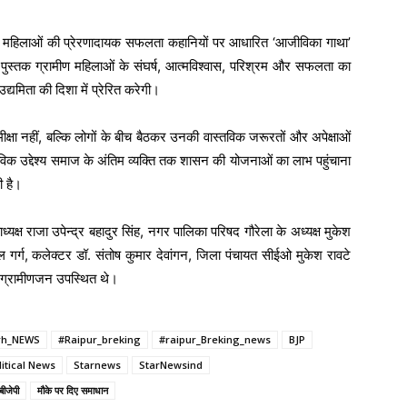
की महिलाओं की प्रेरणादायक सफलता कहानियों पर आधारित ‘आजीविका गाथा’
पुस्तक ग्रामीण महिलाओं के संघर्ष, आत्मविश्वास, परिश्रम और सफलता का
्यमिता की दिशा में प्रेरित करेगी।
्षा नहीं, बल्कि लोगों के बीच बैठकर उनकी वास्तविक जरूरतों और अपेक्षाओं
विक उद्देश्य समाज के अंतिम व्यक्ति तक शासन की योजनाओं का लाभ पहुंचाना
ी है।
क्ष राजा उपेन्द्र बहादुर सिंह, नगर पालिका परिषद गौरेला के अध्यक्ष मुकेश
ल गर्ग, कलेक्टर डॉ. संतोष कुमार देवांगन, जिला पंचायत सीईओ मुकेश रावटे
ं ग्रामीणजन उपस्थित थे।
rh_NEWS
#Raipur_breking
#raipur_Breking_news
BJP
litical News
Starnews
StarNewsind
बीजेपी
मौके पर दिए समाधान