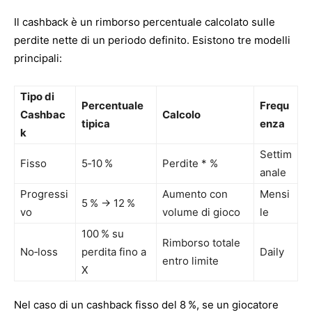
Il cashback è un rimborso percentuale calcolato sulle
perdite nette di un periodo definito. Esistono tre modelli
principali:
Tipo di
Percentuale
Frequ
Cashbac
Calcolo
tipica
enza
k
Settim
Fisso
5‑10 %
Perdite * %
anale
Progressi
Aumento con
Mensi
5 % → 12 %
vo
volume di gioco
le
100 % su
Rimborso totale
No‑loss
perdita fino a
Daily
entro limite
X
Nel caso di un cashback fisso del 8 %, se un giocatore