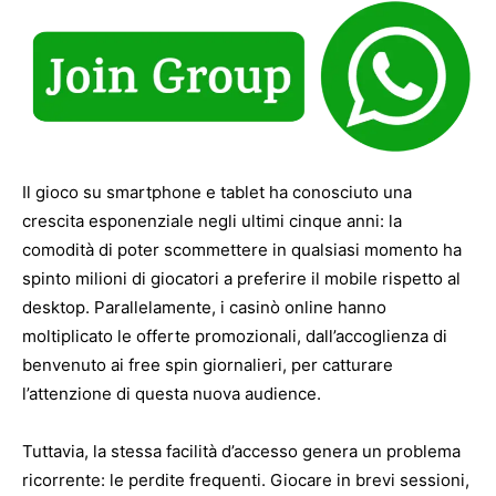
Il gioco su smartphone e tablet ha conosciuto una
crescita esponenziale negli ultimi cinque anni: la
comodità di poter scommettere in qualsiasi momento ha
spinto milioni di giocatori a preferire il mobile rispetto al
desktop. Parallelamente, i casinò online hanno
moltiplicato le offerte promozionali, dall’accoglienza di
benvenuto ai free spin giornalieri, per catturare
l’attenzione di questa nuova audience.
Tuttavia, la stessa facilità d’accesso genera un problema
ricorrente: le perdite frequenti. Giocare in brevi sessioni,