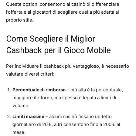
Queste opzioni consentono ai casinò di differenziare
l’offerta e ai giocatori di scegliere quella più adatta al
proprio stile.
Come Scegliere il Miglior
Cashback per il Gioco Mobile
Per individuare il cashback più vantaggioso, è necessario
valutare diversi criteri:
Percentuale di rimborso
– più alta è la percentuale,
maggiore il ritorno, ma spesso è legata a limiti di
volume.
Limiti massimi
– alcuni casinò fissano un tetto
giornaliero di 20 €, altri consentono fino a 200 € al
mese.