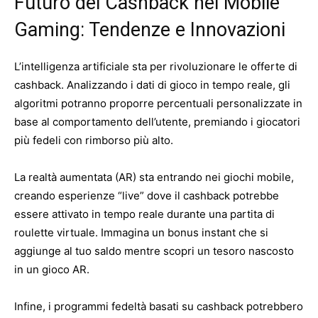
Futuro del Cashback nel Mobile
Gaming: Tendenze e Innovazioni
L’intelligenza artificiale sta per rivoluzionare le offerte di
cashback. Analizzando i dati di gioco in tempo reale, gli
algoritmi potranno proporre percentuali personalizzate in
base al comportamento dell’utente, premiando i giocatori
più fedeli con rimborso più alto.
La realtà aumentata (AR) sta entrando nei giochi mobile,
creando esperienze “live” dove il cashback potrebbe
essere attivato in tempo reale durante una partita di
roulette virtuale. Immagina un bonus instant che si
aggiunge al tuo saldo mentre scopri un tesoro nascosto
in un gioco AR.
Infine, i programmi fedeltà basati su cashback potrebbero