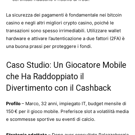
La sicurezza dei pagamenti è fondamentale nei bitcoin
casino e negli altri migliori crypto casino, poiché le
transazioni sono spesso irrimediabili. Utilizzare wallet
hardware e attivare l’autenticazione a due fattori (2FA) è
una buona prassi per proteggere i fondi.
Caso Studio: Un Giocatore Mobile
che Ha Raddoppiato il
Divertimento con il Cashback
Profilo
– Marco, 32 anni, impiegato IT, budget mensile di
150 € per il gioco mobile. Preferisce slot a volatilità media
e scommesse sportive su eventi di calcio.
Strategia adottata
– Dopo aver consultato Palazzoborgia