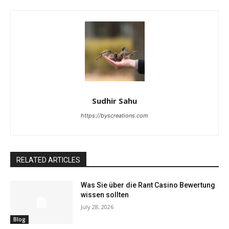
Sudhir Sahu
https://byscreations.com
RELATED ARTICLES
Was Sie über die Rant Casino Bewertung
wissen sollten
July 28, 2026
Blog