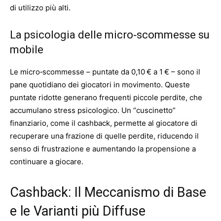
di utilizzo più alti.
La psicologia delle micro‑scommesse su
mobile
Le micro‑scommesse – puntate da 0,10 € a 1 € – sono il
pane quotidiano dei giocatori in movimento. Queste
puntate ridotte generano frequenti piccole perdite, che
accumulano stress psicologico. Un “cuscinetto”
finanziario, come il cashback, permette al giocatore di
recuperare una frazione di quelle perdite, riducendo il
senso di frustrazione e aumentando la propensione a
continuare a giocare.
Cashback: Il Meccanismo di Base
e le Varianti più Diffuse