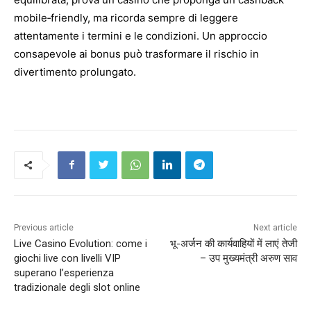
mobile‑friendly, ma ricorda sempre di leggere
attentamente i termini e le condizioni. Un approccio
consapevole ai bonus può trasformare il rischio in
divertimento prolungato.
Previous article
Next article
Live Casino Evolution: come i
भू-अर्जन की कार्यवाहियों में लाएं तेजी
giochi live con livelli VIP
– उप मुख्यमंत्री अरुण साव
superano l’esperienza
tradizionale degli slot online