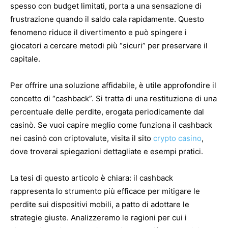
spesso con budget limitati, porta a una sensazione di
frustrazione quando il saldo cala rapidamente. Questo
fenomeno riduce il divertimento e può spingere i
giocatori a cercare metodi più “sicuri” per preservare il
capitale.
Per offrire una soluzione affidabile, è utile approfondire il
concetto di “cashback”. Si tratta di una restituzione di una
percentuale delle perdite, erogata periodicamente dal
casinò. Se vuoi capire meglio come funziona il cashback
nei casinò con criptovalute, visita il sito
crypto casino
,
dove troverai spiegazioni dettagliate e esempi pratici.
La tesi di questo articolo è chiara: il cashback
rappresenta lo strumento più efficace per mitigare le
perdite sui dispositivi mobili, a patto di adottare le
strategie giuste. Analizzeremo le ragioni per cui i