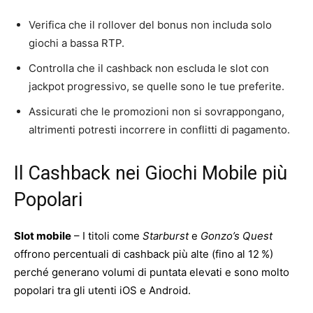
Verifica che il rollover del bonus non includa solo
giochi a bassa RTP.
Controlla che il cashback non escluda le slot con
jackpot progressivo, se quelle sono le tue preferite.
Assicurati che le promozioni non si sovrappongano,
altrimenti potresti incorrere in conflitti di pagamento.
Il Cashback nei Giochi Mobile più
Popolari
Slot mobile
– I titoli come
Starburst
e
Gonzo’s Quest
offrono percentuali di cashback più alte (fino al 12 %)
perché generano volumi di puntata elevati e sono molto
popolari tra gli utenti iOS e Android.