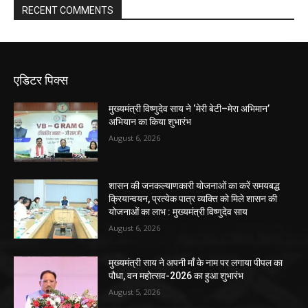
RECENT COMMENTS
एडिटर पिक्स
मुख्यमंत्री विष्णुदेव साय ने ‘मेरी बेटी–मेरा अभिमान’
अभियान का किया शुभारंभ
August 6, 2026
शासन की जनकल्याणकारी योजनाओं का करें समयबद्ध
क्रियान्वयन, प्रत्येक पात्र व्यक्ति को मिले शासन की
योजनाओं का लाभ : मुख्यमंत्री विष्णुदेव साय
August 6, 2026
मुख्यमंत्री साय ने अपनी माँ के नाम पर लगाया पीपल का
पौधा, वन महोत्सव-2026 का हुआ शुभारंभ
August 5, 2026