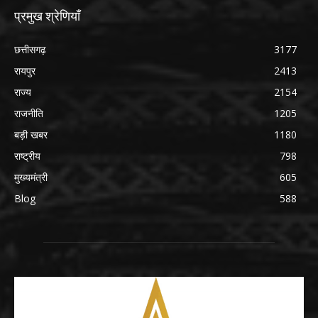
प्रमुख श्रेणियाँ
छत्तीसगढ़
3177
रायपुर
2413
राज्य
2154
राजनीति
1205
बड़ी खबर
1180
राष्ट्रीय
798
मुख्यमंत्री
605
Blog
588