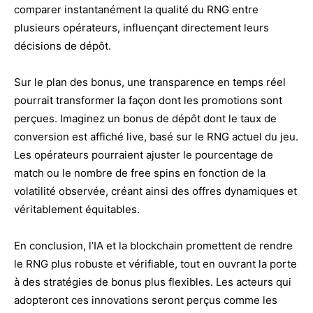
comparer instantanément la qualité du RNG entre
plusieurs opérateurs, influençant directement leurs
décisions de dépôt.
Sur le plan des bonus, une transparence en temps réel
pourrait transformer la façon dont les promotions sont
perçues. Imaginez un bonus de dépôt dont le taux de
conversion est affiché live, basé sur le RNG actuel du jeu.
Les opérateurs pourraient ajuster le pourcentage de
match ou le nombre de free spins en fonction de la
volatilité observée, créant ainsi des offres dynamiques et
véritablement équitables.
En conclusion, l’IA et la blockchain promettent de rendre
le RNG plus robuste et vérifiable, tout en ouvrant la porte
à des stratégies de bonus plus flexibles. Les acteurs qui
adopteront ces innovations seront perçus comme les