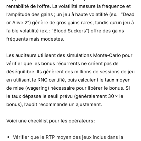
rentabilité de l’offre. La volatilité mesure la fréquence et
l’amplitude des gains ; un jeu à haute volatilité (ex. : “Dead
or Alive 2”) génère de gros gains rares, tandis qu’un jeu à
faible volatilité (ex. : “Blood Suckers”) offre des gains
fréquents mais modestes.
Les auditeurs utilisent des simulations Monte‑Carlo pour
vérifier que les bonus récurrents ne créent pas de
déséquilibre. Ils génèrent des millions de sessions de jeu
en utilisant le RNG certifié, puis calculent le taux moyen
de mise (wagering) nécessaire pour libérer le bonus. Si
le taux dépasse le seuil prévu (généralement 30 × le
bonus), l’audit recommande un ajustement.
Voici une checklist pour les opérateurs :
Vérifier que le RTP moyen des jeux inclus dans la