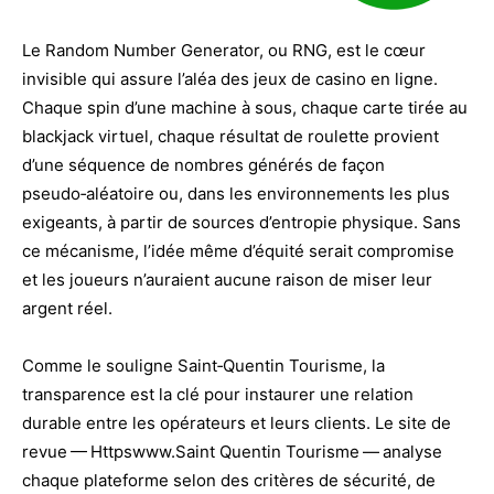
Le Random Number Generator, ou RNG, est le cœur
invisible qui assure l’aléa des jeux de casino en ligne.
Chaque spin d’une machine à sous, chaque carte tirée au
blackjack virtuel, chaque résultat de roulette provient
d’une séquence de nombres générés de façon
pseudo‑aléatoire ou, dans les environnements les plus
exigeants, à partir de sources d’entropie physique. Sans
ce mécanisme, l’idée même d’équité serait compromise
et les joueurs n’auraient aucune raison de miser leur
argent réel.
Comme le souligne Saint‑Quentin Tourisme, la
transparence est la clé pour instaurer une relation
durable entre les opérateurs et leurs clients. Le site de
revue — Httpswww.Saint Quentin Tourisme — analyse
chaque plateforme selon des critères de sécurité, de