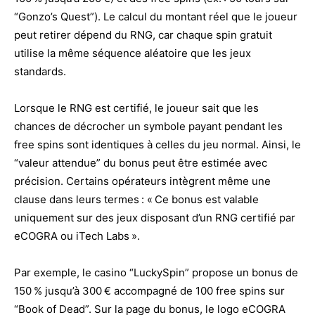
“Gonzo’s Quest”). Le calcul du montant réel que le joueur
peut retirer dépend du RNG, car chaque spin gratuit
utilise la même séquence aléatoire que les jeux
standards.
Lorsque le RNG est certifié, le joueur sait que les
chances de décrocher un symbole payant pendant les
free spins sont identiques à celles du jeu normal. Ainsi, le
“valeur attendue” du bonus peut être estimée avec
précision. Certains opérateurs intègrent même une
clause dans leurs termes : « Ce bonus est valable
uniquement sur des jeux disposant d’un RNG certifié par
eCOGRA ou iTech Labs ».
Par exemple, le casino “LuckySpin” propose un bonus de
150 % jusqu’à 300 € accompagné de 100 free spins sur
“Book of Dead”. Sur la page du bonus, le logo eCOGRA