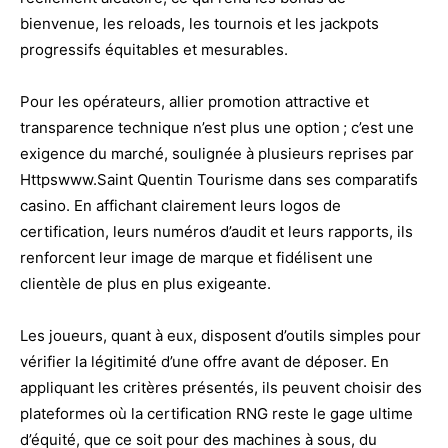
bienvenue, les reloads, les tournois et les jackpots
progressifs équitables et mesurables.
Pour les opérateurs, allier promotion attractive et
transparence technique n’est plus une option ; c’est une
exigence du marché, soulignée à plusieurs reprises par
Httpswww.Saint Quentin Tourisme dans ses comparatifs
casino. En affichant clairement leurs logos de
certification, leurs numéros d’audit et leurs rapports, ils
renforcent leur image de marque et fidélisent une
clientèle de plus en plus exigeante.
Les joueurs, quant à eux, disposent d’outils simples pour
vérifier la légitimité d’une offre avant de déposer. En
appliquant les critères présentés, ils peuvent choisir des
plateformes où la certification RNG reste le gage ultime
d’équité, que ce soit pour des machines à sous, du