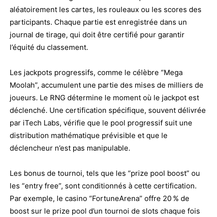
aléatoirement les cartes, les rouleaux ou les scores des
participants. Chaque partie est enregistrée dans un
journal de tirage, qui doit être certifié pour garantir
l’équité du classement.
Les jackpots progressifs, comme le célèbre “Mega
Moolah”, accumulent une partie des mises de milliers de
joueurs. Le RNG détermine le moment où le jackpot est
déclenché. Une certification spécifique, souvent délivrée
par iTech Labs, vérifie que le pool progressif suit une
distribution mathématique prévisible et que le
déclencheur n’est pas manipulable.
Les bonus de tournoi, tels que les “prize pool boost” ou
les “entry free”, sont conditionnés à cette certification.
Par exemple, le casino “FortuneArena” offre 20 % de
boost sur le prize pool d’un tournoi de slots chaque fois