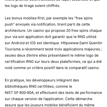
les logs de tirage soient chiffrés.
Les bonus mobiles‑first, par exemple les “free spins
push” envoyés via notification, tirent parti de cette
architecture. Un casino qui propose 20 free spins chaque
jour via son application doit garantir que le RNG utilisé
sur Android et iOS est identique. Httpswww.Saint Quentin
Tourisme a récemment testé trois applications majeures ;
seules deux d’entre elles présentaient le même logo de
certification RNG sur leurs deux plateformes, ce qui a été
noté comme un critère positif dans le comparatif casino.
En pratique, les développeurs intègrent des
bibliothèques RNG certifiées, comme le
NIST SP 800‑90A, et effectuent des tests de performance
sur chaque version de l’application. Cette démarche
assure que les joueurs mobiles bénéficient du même