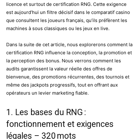
licence et surtout de certification RNG. Cette exigence
est aujourd’hui un filtre décisif dans le comparatif casino
que consultent les joueurs français, qu’ils préfèrent les
machines à sous classiques ou les jeux en live.
Dans la suite de cet article, nous explorerons comment la
certification RNG influence la conception, la promotion et
la perception des bonus. Nous verrons comment les
audits garantissent la valeur réelle des offres de
bienvenue, des promotions récurrentes, des tournois et
même des jackpots progressifs, tout en offrant aux
opérateurs un levier marketing fiable.
1. Les bases du RNG :
fonctionnement et exigences
légales – 320 mots