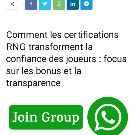
Comment les certifications
RNG transforment la
confiance des joueurs : focus
sur les bonus et la
transparence