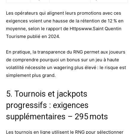
Les opérateurs qui alignent leurs promotions avec ces
exigences voient une hausse de la rétention de 12 % en
moyenne, selon le rapport de Httpswww.Saint Quentin
Tourisme publié en 2024.
En pratique, la transparence du RNG permet aux joueurs
de comprendre pourquoi un bonus sur un jeu à haute
volatilité nécessite un wagering plus élevé : le risque est
simplement plus grand.
5. Tournois et jackpots
progressifs : exigences
supplémentaires – 295 mots
Les tournois en ligne utilisent le RNG pour sélectionner