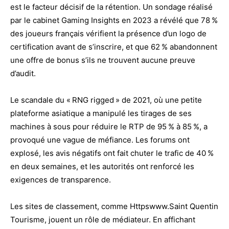
est le facteur décisif de la rétention. Un sondage réalisé
par le cabinet Gaming Insights en 2023 a révélé que 78 %
des joueurs français vérifient la présence d’un logo de
certification avant de s’inscrire, et que 62 % abandonnent
une offre de bonus s’ils ne trouvent aucune preuve
d’audit.
Le scandale du « RNG rigged » de 2021, où une petite
plateforme asiatique a manipulé les tirages de ses
machines à sous pour réduire le RTP de 95 % à 85 %, a
provoqué une vague de méfiance. Les forums ont
explosé, les avis négatifs ont fait chuter le trafic de 40 %
en deux semaines, et les autorités ont renforcé les
exigences de transparence.
Les sites de classement, comme Httpswww.Saint Quentin
Tourisme, jouent un rôle de médiateur. En affichant