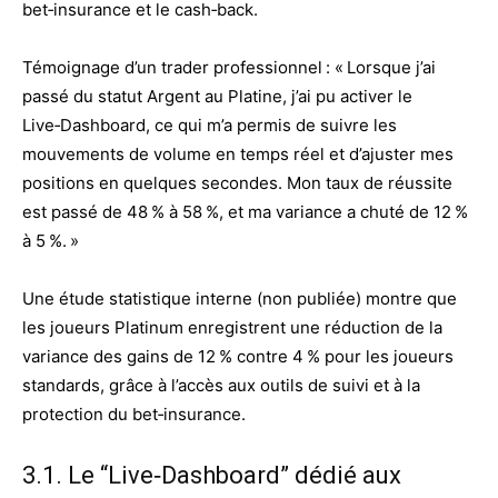
bet‑insurance et le cash‑back.
Témoignage d’un trader professionnel : « Lorsque j’ai
passé du statut Argent au Platine, j’ai pu activer le
Live‑Dashboard, ce qui m’a permis de suivre les
mouvements de volume en temps réel et d’ajuster mes
positions en quelques secondes. Mon taux de réussite
est passé de 48 % à 58 %, et ma variance a chuté de 12 %
à 5 %. »
Une étude statistique interne (non publiée) montre que
les joueurs Platinum enregistrent une réduction de la
variance des gains de 12 % contre 4 % pour les joueurs
standards, grâce à l’accès aux outils de suivi et à la
protection du bet‑insurance.
3.1. Le “Live‑Dashboard” dédié aux