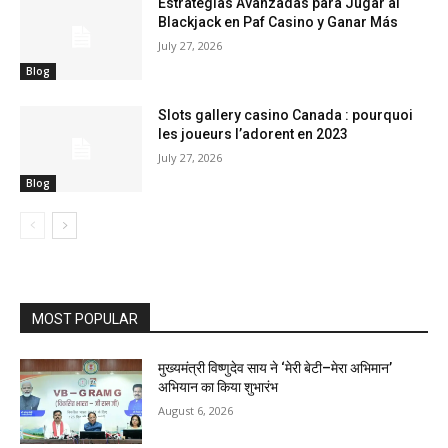
Estrategias Avanzadas para Jugar al
Blackjack en Paf Casino y Ganar Más
July 27, 2026
Blog
Slots gallery casino Canada : pourquoi
les joueurs l’adorent en 2023
July 27, 2026
Blog
MOST POPULAR
मुख्यमंत्री विष्णुदेव साय ने ‘मेरी बेटी–मेरा अभिमान’
अभियान का किया शुभारंभ
August 6, 2026