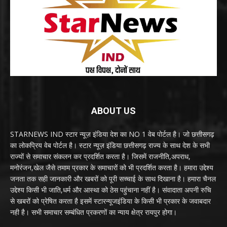
ABOUT US
STARNEWS IND स्टार न्यूज़ इंडिया देश का NO 1 वेब पोर्टल है। जो छत्तीसगढ़
का लोकप्रिय वेब पोर्टल है। स्टार न्यूज़ इंडिया छत्तीसगढ़ राज्य के साथ देश के सभी
राज्यों से समाचार संकलन कर प्रदर्शित करता है। जिसमें राजनीति,अपराध,
मनोरंजन,खेल जैसे तमाम प्रकार के समाचारों को भी प्रदर्शित करता है। हमारा उद्देश्य
जनता तक सही जानकारी और खबरों को पूरी सच्चाई के साथ दिखाना है। हमारा चैनल
उद्देश्य किसी भी जाति,धर्म और आस्था को ठेस पहुंचाना नहीं है। संवादाता अपनी रुचि
से खबरों को प्रेषित करता है इसमें स्टारन्यूजइंडिया के किसी भी प्रकार के जवाबदार
नही है। सभी समाचार सम्बंधित प्रकरणों का न्याय क्षेत्र रायपुर होगा।