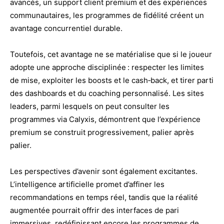
avancés, un support client premium et des expériences
communautaires, les programmes de fidélité créent un
avantage concurrentiel durable.
Toutefois, cet avantage ne se matérialise que si le joueur
adopte une approche disciplinée : respecter les limites
de mise, exploiter les boosts et le cash‑back, et tirer parti
des dashboards et du coaching personnalisé. Les sites
leaders, parmi lesquels on peut consulter les
programmes via Calyxis, démontrent que l’expérience
premium se construit progressivement, palier après
palier.
Les perspectives d’avenir sont également excitantes.
L’intelligence artificielle promet d’affiner les
recommandations en temps réel, tandis que la réalité
augmentée pourrait offrir des interfaces de pari
immersives, redéfinissant encore les programmes de