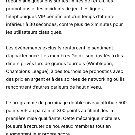
répond aux questions sur les limites de retrait, les
promotions et les incidents de jeu. Les lignes
téléphoniques VIP bénéficient d’un temps d’attente
inférieur à 30 secondes, contre plus de 2 minutes pour
les utilisateurs classiques.
Les événements exclusifs renforcent le sentiment
d’appartenance. Les membres Gold+ sont invités à des
dîners privés lors de grands tournois (Wimbledon,
Champions League), à des tournois de pronostics avec
des prix en argent et à des soirées de networking où ils
rencontrent d’autres parieurs de haut niveau.
Le programme de parrainage double‑niveau attribue 500
points VIP au parrain et 300 points au filleul dès la
première mise qualifiante. Cette mécanique incite les
joueurs à recruter de nouveaux membres tout en
augmentant leur propre score.