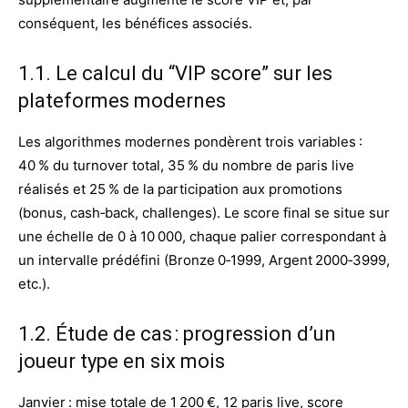
conséquent, les bénéfices associés.
1.1. Le calcul du “VIP score” sur les
plateformes modernes
Les algorithmes modernes pondèrent trois variables :
40 % du turnover total, 35 % du nombre de paris live
réalisés et 25 % de la participation aux promotions
(bonus, cash‑back, challenges). Le score final se situe sur
une échelle de 0 à 10 000, chaque palier correspondant à
un intervalle prédéfini (Bronze 0‑1999, Argent 2000‑3999,
etc.).
1.2. Étude de cas : progression d’un
joueur type en six mois
Janvier : mise totale de 1 200 €, 12 paris live, score