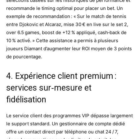
sélections basées sur les historiques de performance et
recommande le timing optimal pour placer un bet. Un
exemple de recommandation : « Sur le match de tennis
entre Djokovic et Alcaraz, mise 30 € en live sur le set 2,
over 6.5 games, boost de +12 % appliqué, cash‑back de
10 % activé. » Cette assistance a permis à plusieurs
joueurs Diamant d’augmenter leur ROI moyen de 3 points
de pourcentage.
4. Expérience client premium :
services sur‑mesure et
fidélisation
Le service client des programmes VIP dépasse largement
le support standard. Un gestionnaire de compte dédié
offre un contact direct par téléphone ou chat 24 / 7,