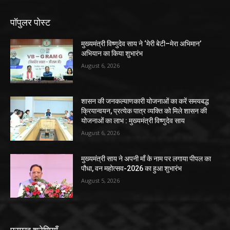
पॉपुलर पोस्ट
मुख्यमंत्री विष्णुदेव साय ने ‘मेरी बेटी–मेरा अभिमान’
अभियान का किया शुभारंभ
August 6, 2026
शासन की जनकल्याणकारी योजनाओं का करें समयबद्ध
क्रियान्वयन, प्रत्येक पात्र व्यक्ति को मिले शासन की
योजनाओं का लाभ : मुख्यमंत्री विष्णुदेव साय
August 6, 2026
मुख्यमंत्री साय ने अपनी माँ के नाम पर लगाया पीपल का
पौधा, वन महोत्सव-2026 का हुआ शुभारंभ
August 5, 2026