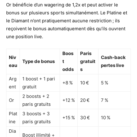
Or bénéficie d’un wagering de 1,2x et peut activer le
bonus sur plusieurs sports simultanément. Le Platine et
le Diamant n’ont pratiquement aucune restriction ; ils
reçoivent le bonus automatiquement dès qu’ils ouvrent
une position live.
Boos
Paris
Niv
Cash‑back
Type de bonus
t
gratuit
eau
pertes live
odds
s
Arg
1 boost + 1 pari
+8 %
10 €
5 %
ent
gratuit
2 boosts + 2
Or
+12 %
20 €
7 %
paris gratuits
Plat
3 boosts + 3
+15 %
30 €
10 %
ine
paris gratuits
Dia
Boost illimité +