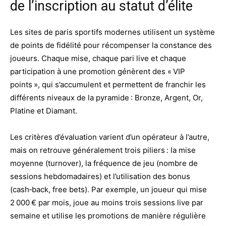
de l’inscription au statut d’élite
Les sites de paris sportifs modernes utilisent un système
de points de fidélité pour récompenser la constance des
joueurs. Chaque mise, chaque pari live et chaque
participation à une promotion génèrent des « VIP
points », qui s’accumulent et permettent de franchir les
différents niveaux de la pyramide : Bronze, Argent, Or,
Platine et Diamant.
Les critères d’évaluation varient d’un opérateur à l’autre,
mais on retrouve généralement trois piliers : la mise
moyenne (turnover), la fréquence de jeu (nombre de
sessions hebdomadaires) et l’utilisation des bonus
(cash‑back, free bets). Par exemple, un joueur qui mise
2 000 € par mois, joue au moins trois sessions live par
semaine et utilise les promotions de manière régulière