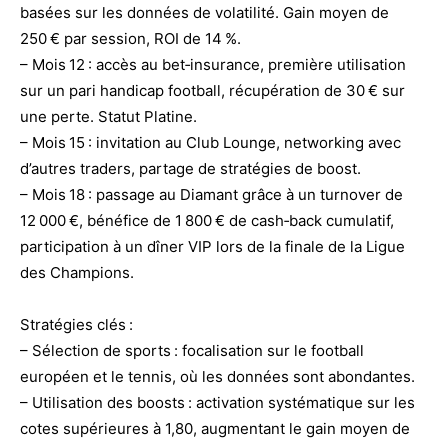
basées sur les données de volatilité. Gain moyen de
250 € par session, ROI de 14 %.
– Mois 12 : accès au bet‑insurance, première utilisation
sur un pari handicap football, récupération de 30 € sur
une perte. Statut Platine.
– Mois 15 : invitation au Club Lounge, networking avec
d’autres traders, partage de stratégies de boost.
– Mois 18 : passage au Diamant grâce à un turnover de
12 000 €, bénéfice de 1 800 € de cash‑back cumulatif,
participation à un dîner VIP lors de la finale de la Ligue
des Champions.
Stratégies clés :
– Sélection de sports : focalisation sur le football
européen et le tennis, où les données sont abondantes.
– Utilisation des boosts : activation systématique sur les
cotes supérieures à 1,80, augmentant le gain moyen de