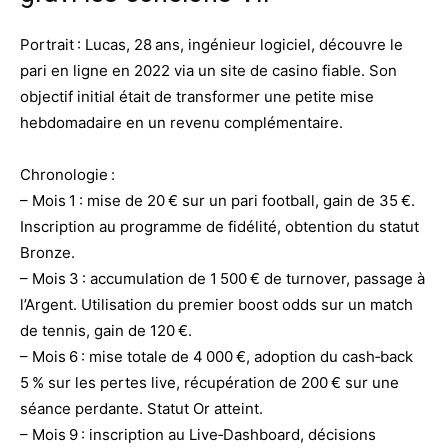
Portrait : Lucas, 28 ans, ingénieur logiciel, découvre le
pari en ligne en 2022 via un site de casino fiable. Son
objectif initial était de transformer une petite mise
hebdomadaire en un revenu complémentaire.
Chronologie :
– Mois 1 : mise de 20 € sur un pari football, gain de 35 €.
Inscription au programme de fidélité, obtention du statut
Bronze.
– Mois 3 : accumulation de 1 500 € de turnover, passage à
l’Argent. Utilisation du premier boost odds sur un match
de tennis, gain de 120 €.
– Mois 6 : mise totale de 4 000 €, adoption du cash‑back
5 % sur les pertes live, récupération de 200 € sur une
séance perdante. Statut Or atteint.
– Mois 9 : inscription au Live‑Dashboard, décisions