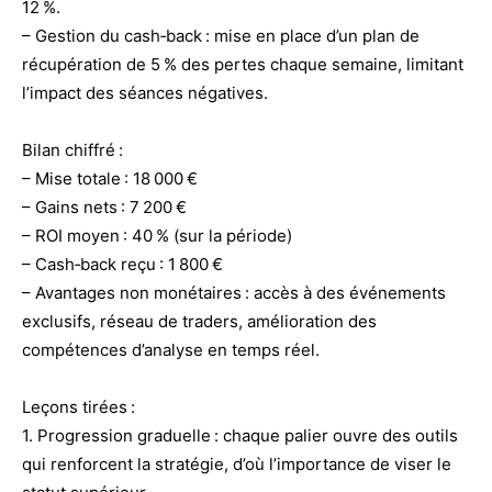
12 %.
– Gestion du cash‑back : mise en place d’un plan de
récupération de 5 % des pertes chaque semaine, limitant
l’impact des séances négatives.
Bilan chiffré :
– Mise totale : 18 000 €
– Gains nets : 7 200 €
– ROI moyen : 40 % (sur la période)
– Cash‑back reçu : 1 800 €
– Avantages non monétaires : accès à des événements
exclusifs, réseau de traders, amélioration des
compétences d’analyse en temps réel.
Leçons tirées :
1. Progression graduelle : chaque palier ouvre des outils
qui renforcent la stratégie, d’où l’importance de viser le