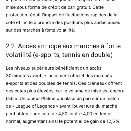
mise sous forme de crédit de pari gratuit. Cette
protection réduit l’impact de fluctuations rapides de la
cote et incite à prendre des positions plus audacieuses
sur des marchés à forte volatilité.
2.2. Accès anticipé aux marchés à forte
volatilité (e‑sports, tennis en double)
Les niveaux supérieurs bénéficient d’un accès
30 minutes avant le lancement officiel des marchés
e‑sports et des doubles de tennis. Ces créneaux offrent
des cotes plus élevées, car le volume de mise est encore
faible. Un joueur Platine qui place un pari sur un match
de « League of Legends » avant l’ouverture du marché
peut obtenir une cote de 4,50 contre 4,00 en temps
normal, augmentant ainsi le potentiel de gain de 12,5 %.