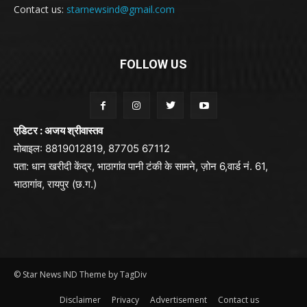
Contact us:
starnewsind@gmail.com
FOLLOW US
एडिटर : अजय श्रीवास्तव
मोबाइल: 8819012819, 87705 67112
पता: धान खरीदी केंद्र, भाठागांव पानी टंकी के सामने, ज़ोन 6,वार्ड नं. 61,
भाठागांव, रायपुर (छ.ग.)
© Star News IND Theme by TagDiv
Disclaimer
Privacy
Advertisement
Contact us