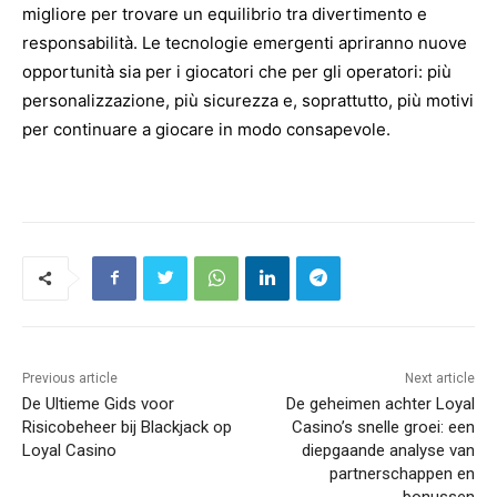
migliore per trovare un equilibrio tra divertimento e
responsabilità. Le tecnologie emergenti apriranno nuove
opportunità sia per i giocatori che per gli operatori: più
personalizzazione, più sicurezza e, soprattutto, più motivi
per continuare a giocare in modo consapevole.
Previous article
Next article
De Ultieme Gids voor
De geheimen achter Loyal
Risicobeheer bij Blackjack op
Casino’s snelle groei: een
Loyal Casino
diepgaande analyse van
partnerschappen en
bonussen