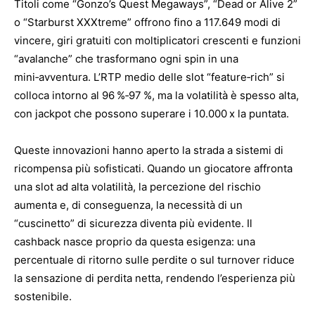
Titoli come “Gonzo’s Quest Megaways”, “Dead or Alive 2”
o “Starburst XXXtreme” offrono fino a 117.649 modi di
vincere, giri gratuiti con moltiplicatori crescenti e funzioni
“avalanche” che trasformano ogni spin in una
mini‑avventura. L’RTP medio delle slot “feature‑rich” si
colloca intorno al 96 %‑97 %, ma la volatilità è spesso alta,
con jackpot che possono superare i 10.000 x la puntata.
Queste innovazioni hanno aperto la strada a sistemi di
ricompensa più sofisticati. Quando un giocatore affronta
una slot ad alta volatilità, la percezione del rischio
aumenta e, di conseguenza, la necessità di un
“cuscinetto” di sicurezza diventa più evidente. Il
cashback nasce proprio da questa esigenza: una
percentuale di ritorno sulle perdite o sul turnover riduce
la sensazione di perdita netta, rendendo l’esperienza più
sostenibile.