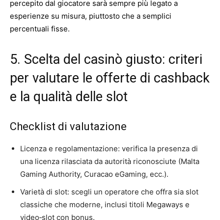
percepito dal giocatore sarà sempre più legato a
esperienze su misura, piuttosto che a semplici
percentuali fisse.
5. Scelta del casinò giusto: criteri
per valutare le offerte di cashback
e la qualità delle slot
Checklist di valutazione
Licenza e regolamentazione: verifica la presenza di
una licenza rilasciata da autorità riconosciute (Malta
Gaming Authority, Curacao eGaming, ecc.).
Varietà di slot: scegli un operatore che offra sia slot
classiche che moderne, inclusi titoli Megaways e
video‑slot con bonus.