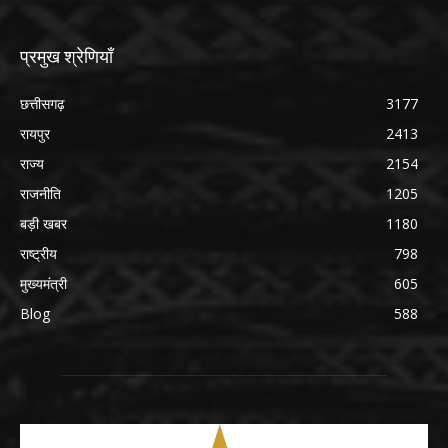
प्रमुख श्रेणियाँ
छत्तीसगढ़
3177
रायपुर
2413
राज्य
2154
राजनीति
1205
बड़ी खबर
1180
राष्ट्रीय
798
मुख्यमंत्री
605
Blog
588