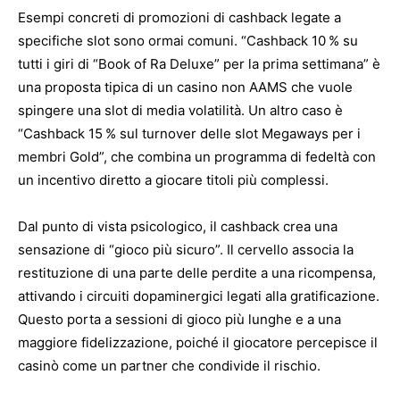
Esempi concreti di promozioni di cashback legate a
specifiche slot sono ormai comuni. “Cashback 10 % su
tutti i giri di “Book of Ra Deluxe” per la prima settimana” è
una proposta tipica di un casino non AAMS che vuole
spingere una slot di media volatilità. Un altro caso è
“Cashback 15 % sul turnover delle slot Megaways per i
membri Gold”, che combina un programma di fedeltà con
un incentivo diretto a giocare titoli più complessi.
Dal punto di vista psicologico, il cashback crea una
sensazione di “gioco più sicuro”. Il cervello associa la
restituzione di una parte delle perdite a una ricompensa,
attivando i circuiti dopaminergici legati alla gratificazione.
Questo porta a sessioni di gioco più lunghe e a una
maggiore fidelizzazione, poiché il giocatore percepisce il
casinò come un partner che condivide il rischio.