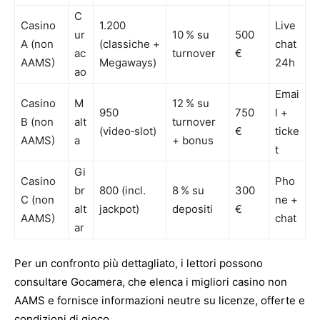
C
Casino
1.200
Live
ur
10 % su
500
A (non
(classiche +
chat
ac
turnover
€
AAMS)
Megaways)
24h
ao
Emai
Casino
M
12 % su
950
750
l +
B (non
alt
turnover
(video‑slot)
€
ticke
AAMS)
a
+ bonus
t
Gi
Casino
Pho
br
800 (incl.
8 % su
300
C (non
ne +
alt
jackpot)
depositi
€
AAMS)
chat
ar
Per un confronto più dettagliato, i lettori possono
consultare Gocamera, che elenca i migliori casino non
AAMS e fornisce informazioni neutre su licenze, offerte e
condizioni di gioco.