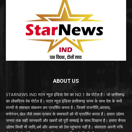
ABOUT US
STARNEWS IND स्टार न्यूज़ इंडिया देश का NO 1 वेब पोर्टल है। जो छत्तीसगढ़
का लोकप्रिय वेब पोर्टल है। स्टार न्यूज़ इंडिया छत्तीसगढ़ राज्य के साथ देश के सभी
राज्यों से समाचार संकलन कर प्रदर्शित करता है। जिसमें राजनीति,अपराध,
मनोरंजन,खेल जैसे तमाम प्रकार के समाचारों को भी प्रदर्शित करता है। हमारा उद्देश्य
जनता तक सही जानकारी और खबरों को पूरी सच्चाई के साथ दिखाना है। हमारा चैनल
उद्देश्य किसी भी जाति,धर्म और आस्था को ठेस पहुंचाना नहीं है। संवादाता अपनी रुचि