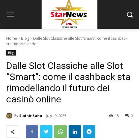
Home
Blog
Dalle Slot Classiche alle Slot “Smart”: come il cashback
sta rimodellando il...
Blog
Dalle Slot Classiche alle Slot
“Smart”: come il cashback sta
rimodellando il futuro dei
casinò online
By
Sudhir Sahu
July 19, 2025
15
0