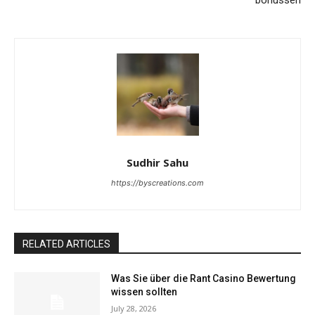
Sudhir Sahu
https://byscreations.com
RELATED ARTICLES
Was Sie über die Rant Casino Bewertung
wissen sollten
July 28, 2026