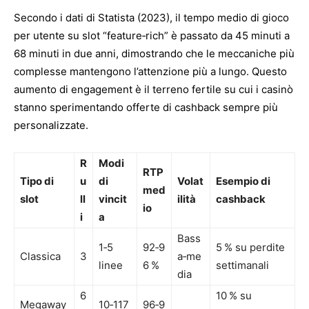
Secondo i dati di Statista (2023), il tempo medio di gioco
per utente su slot “feature‑rich” è passato da 45 minuti a
68 minuti in due anni, dimostrando che le meccaniche più
complesse mantengono l’attenzione più a lungo. Questo
aumento di engagement è il terreno fertile su cui i casinò
stanno sperimentando offerte di cashback sempre più
personalizzate.
R
Modi
RTP
Tipo di
u
di
Volat
Esempio di
med
slot
ll
vincit
ilità
cashback
io
i
a
Bass
1‑5
92‑9
5 % su perdite
Classica
3
a‑me
linee
6 %
settimanali
dia
6
10 % su
Megaway
10‑117
96‑9