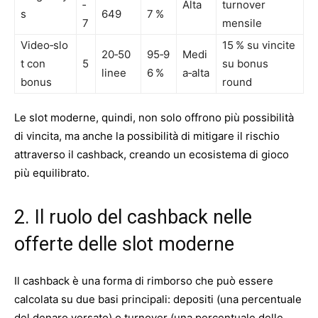
‑
Alta
turnover
s
649
7 %
7
mensile
Video‑slo
15 % su vincite
20‑50
95‑9
Medi
t con
5
su bonus
linee
6 %
a‑alta
bonus
round
Le slot moderne, quindi, non solo offrono più possibilità
di vincita, ma anche la possibilità di mitigare il rischio
attraverso il cashback, creando un ecosistema di gioco
più equilibrato.
2. Il ruolo del cashback nelle
offerte delle slot moderne
Il cashback è una forma di rimborso che può essere
calcolata su due basi principali: depositi (una percentuale
del denaro versato) o turnover (una percentuale delle