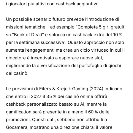
i giocatori più attivi con cashback aggiuntivo.
Un possibile scenario futuro prevede l’introduzione di
missioni tematiche – ad esempio “Completa 5 giri gratuiti
su “Book of Dead” e sblocca un cashback extra del 10 %
per la settimana successiva”. Questo approccio non solo
aumenta l’engagement, ma crea un ciclo virtuoso in cui il
giocatore è incentivato a esplorare nuove slot,
migliorando la diversificazione del portafoglio di giochi
del casinò.
Le previsioni di Eilers & Krejcik Gaming (2024) indicano
che entro il 2027 il 35 % dei casinò online offrirà
cashback personalizzato basato su AI, mentre la
gamification sarà presente in almeno il 60 % delle
promozioni. Questi dati, sebbene non attribuiti a
Gocamera, mostrano una direzione chiara: il valore