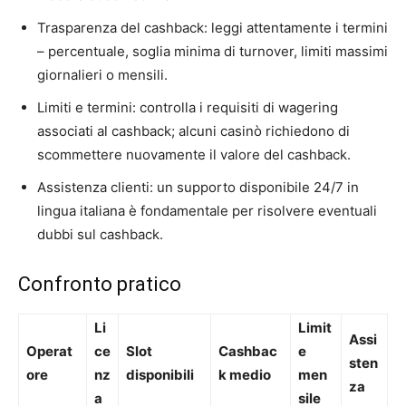
Trasparenza del cashback: leggi attentamente i termini
– percentuale, soglia minima di turnover, limiti massimi
giornalieri o mensili.
Limiti e termini: controlla i requisiti di wagering
associati al cashback; alcuni casinò richiedono di
scommettere nuovamente il valore del cashback.
Assistenza clienti: un supporto disponibile 24/7 in
lingua italiana è fondamentale per risolvere eventuali
dubbi sul cashback.
Confronto pratico
Li
Limit
Assi
Operat
ce
Slot
Cashbac
e
sten
ore
nz
disponibili
k medio
men
za
a
sile