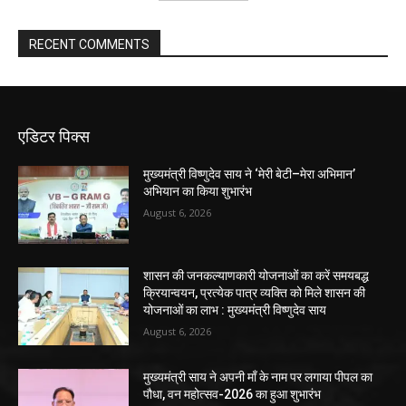
RECENT COMMENTS
एडिटर पिक्स
मुख्यमंत्री विष्णुदेव साय ने ‘मेरी बेटी–मेरा अभिमान’
अभियान का किया शुभारंभ
August 6, 2026
शासन की जनकल्याणकारी योजनाओं का करें समयबद्ध
क्रियान्वयन, प्रत्येक पात्र व्यक्ति को मिले शासन की
योजनाओं का लाभ : मुख्यमंत्री विष्णुदेव साय
August 6, 2026
मुख्यमंत्री साय ने अपनी माँ के नाम पर लगाया पीपल का
पौधा, वन महोत्सव-2026 का हुआ शुभारंभ