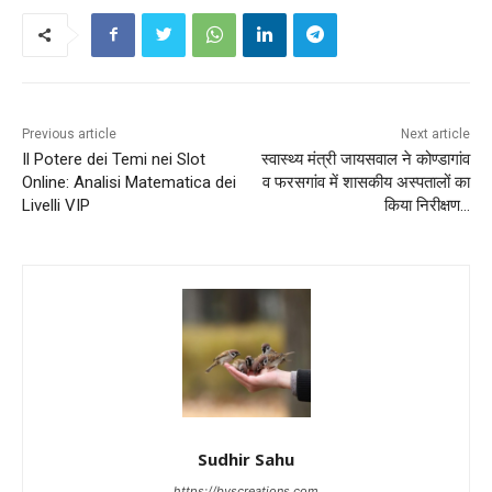
Previous article
Next article
Il Potere dei Temi nei Slot
स्वास्थ्य मंत्री जायसवाल ने कोण्डागांव
Online: Analisi Matematica dei
व फरसगांव में शासकीय अस्पतालों का
Livelli VIP
किया निरीक्षण…
Sudhir Sahu
https://byscreations.com