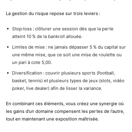
La gestion du risque repose sur trois leviers :
Stop‑loss : clôturer une session dès que la perte
atteint 10 % de la bankroll allouée.
Limites de mise : ne jamais dépasser 5 % du capital sur
une même mise, que ce soit une mise de roulette ou
un pari à cote 5,00.
Diversification : couvrir plusieurs sports (football,
basket, tennis) et plusieurs types de jeux (slots, vidéo
poker, live dealer) afin de lisser la variance.
En combinant ces éléments, vous créez une synergie où
les gains d’un domaine compensent les pertes de l’autre,
tout en maintenant une exposition maîtrisée.