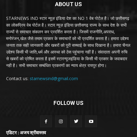
ABOUT US
STARNEWS IND स्टार न्यूज़ इंडिया देश का NO 1 वेब पोर्टल है। जो छत्तीसगढ़
का लोकप्रिय वेब पोर्टल है। स्टार न्यूज़ इंडिया छत्तीसगढ़ राज्य के साथ देश के सभी
राज्यों से समाचार संकलन कर प्रदर्शित करता है। जिसमें राजनीति,अपराध,
मनोरंजन,खेल जैसे तमाम प्रकार के समाचारों को भी प्रदर्शित करता है। हमारा उद्देश्य
जनता तक सही जानकारी और खबरों को पूरी सच्चाई के साथ दिखाना है। हमारा चैनल
उद्देश्य किसी भी जाति,धर्म और आस्था को ठेस पहुंचाना नहीं है। संवादाता अपनी रुचि
से खबरों को प्रेषित करता है इसमें स्टारन्यूजइंडिया के किसी भी प्रकार के जवाबदार
नही है। सभी समाचार सम्बंधित प्रकरणों का न्याय क्षेत्र रायपुर होगा।
Contact us:
starnewsind@gmail.com
FOLLOW US
एडिटर : अजय श्रीवास्तव