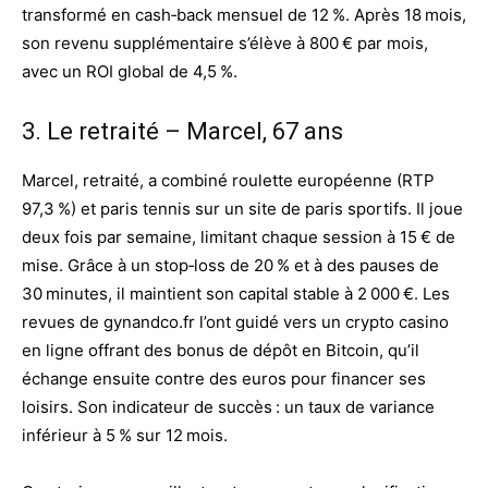
transformé en cash‑back mensuel de 12 %. Après 18 mois,
son revenu supplémentaire s’élève à 800 € par mois,
avec un ROI global de 4,5 %.
3. Le retraité – Marcel, 67 ans
Marcel, retraité, a combiné roulette européenne (RTP
97,3 %) et paris tennis sur un site de paris sportifs. Il joue
deux fois par semaine, limitant chaque session à 15 € de
mise. Grâce à un stop‑loss de 20 % et à des pauses de
30 minutes, il maintient son capital stable à 2 000 €. Les
revues de gynandco.fr l’ont guidé vers un crypto casino
en ligne offrant des bonus de dépôt en Bitcoin, qu’il
échange ensuite contre des euros pour financer ses
loisirs. Son indicateur de succès : un taux de variance
inférieur à 5 % sur 12 mois.