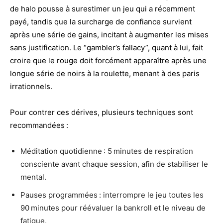
de halo pousse à surestimer un jeu qui a récemment
payé, tandis que la surcharge de confiance survient
après une série de gains, incitant à augmenter les mises
sans justification. Le “gambler’s fallacy”, quant à lui, fait
croire que le rouge doit forcément apparaître après une
longue série de noirs à la roulette, menant à des paris
irrationnels.
Pour contrer ces dérives, plusieurs techniques sont
recommandées :
Méditation quotidienne : 5 minutes de respiration
consciente avant chaque session, afin de stabiliser le
mental.
Pauses programmées : interrompre le jeu toutes les
90 minutes pour réévaluer la bankroll et le niveau de
fatigue.