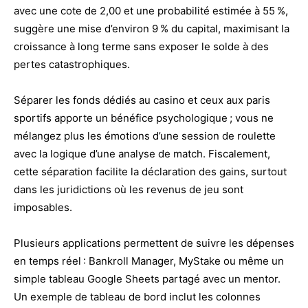
avec une cote de 2,00 et une probabilité estimée à 55 %,
suggère une mise d’environ 9 % du capital, maximisant la
croissance à long terme sans exposer le solde à des
pertes catastrophiques.
Séparer les fonds dédiés au casino et ceux aux paris
sportifs apporte un bénéfice psychologique ; vous ne
mélangez plus les émotions d’une session de roulette
avec la logique d’une analyse de match. Fiscalement,
cette séparation facilite la déclaration des gains, surtout
dans les juridictions où les revenus de jeu sont
imposables.
Plusieurs applications permettent de suivre les dépenses
en temps réel : Bankroll Manager, MyStake ou même un
simple tableau Google Sheets partagé avec un mentor.
Un exemple de tableau de bord inclut les colonnes