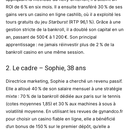
ROI de 6 % en six mois. Il a ensuite transféré 30 % de ses
gains vers un casino en ligne cashlib, où il a exploité les
tours gratuits du jeu
Starburst
(RTP 96,1 %). Grâce à une
gestion stricte de la bankroll, il a doublé son capital en un
an, passant de 500 € à 1 200 €. Son principal
apprentissage : ne jamais réinvestir plus de 2 % de la
bankroll casino en une même session.
2. Le cadre – Sophie, 38 ans
Directrice marketing, Sophie a cherché un revenu passif.
Elle a alloué 40 % de son salaire mensuel à une stratégie
mixte : 70 % de la bankroll dédiée aux paris sur le tennis
(cotes moyennes 1,85) et 30 % aux machines à sous à
volatilité moyenne. En utilisant les revues de gynandco.fr
pour choisir un casino fiable en ligne, elle a bénéficié
d’un bonus de 150 % sur le premier dépôt, qu’elle a