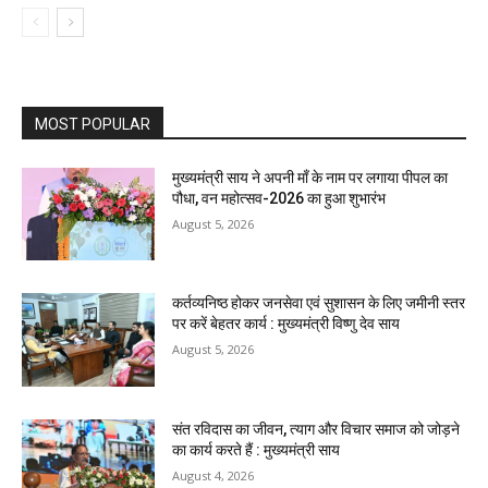
MOST POPULAR
मुख्यमंत्री साय ने अपनी माँ के नाम पर लगाया पीपल का
पौधा, वन महोत्सव-2026 का हुआ शुभारंभ
August 5, 2026
कर्तव्यनिष्ठ होकर जनसेवा एवं सुशासन के लिए जमीनी स्तर
पर करें बेहतर कार्य : मुख्यमंत्री विष्णु देव साय
August 5, 2026
संत रविदास का जीवन, त्याग और विचार समाज को जोड़ने
का कार्य करते हैं : मुख्यमंत्री साय
August 4, 2026