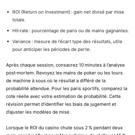
ROI (Return on Investment) : gain net divisé par mise
totale.
Hit‑rate : pourcentage de paris ou de mains gagnantes.
Variance : mesure de l’écart type des résultats, utile
pour anticiper les périodes de perte.
Après chaque session, consacrez 10 minutes à l’analyse
post‑mortem. Revoyez les mains de poker ou les tours
de machine à sous où le résultat a différé de la
probabilité attendue. Pour les paris sportifs, comparez la
cote réelle avec votre estimation de probabilité. Cette
révision permet d’identifier les biais de jugement et
d’ajuster les modèles de mise.
Lorsque le ROI du casino chute sous 2 % pendant deux