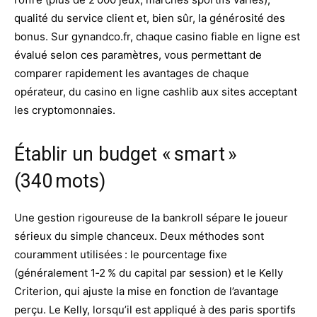
qualité du service client et, bien sûr, la générosité des
bonus. Sur gynandco.fr, chaque casino fiable en ligne est
évalué selon ces paramètres, vous permettant de
comparer rapidement les avantages de chaque
opérateur, du casino en ligne cashlib aux sites acceptant
les cryptomonnaies.
Établir un budget « smart »
(340 mots)
Une gestion rigoureuse de la bankroll sépare le joueur
sérieux du simple chanceux. Deux méthodes sont
couramment utilisées : le pourcentage fixe
(généralement 1‑2 % du capital par session) et le Kelly
Criterion, qui ajuste la mise en fonction de l’avantage
perçu. Le Kelly, lorsqu’il est appliqué à des paris sportifs