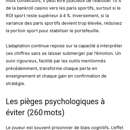
mois consécutifs, il peut être judicieux de réallouer 15 %
de la bankroll casino vers les paris sportifs, surtout si le
ROI sport reste supérieur à 4 %. Inversement, si la
variance des paris sportifs devient trop élevée, réduisez
la portion sport pour stabiliser le portefeuille.
L’adaptation continue repose sur la capacité à interpréter
ces chiffres sans se laisser submerger par l’émotion. Un
suivi rigoureux, facilité par les outils mentionnés
précédemment, transforme chaque perte en
enseignement et chaque gain en confirmation de
stratégie.
Les pièges psychologiques à
éviter (260 mots)
Le joueur est souvent prisonnier de biais cognitifs. L’effet