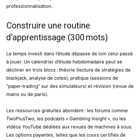
professionnalisation.
Construire une routine
d’apprentissage (300 mots)
Le temps investi dans l’étude dépasse de loin celui passé
à jouer. Un calendrier d’étude hebdomadaire peut se
décliner en trois blocs : théorie (lecture de stratégies de
blackjack, analyse de cotes), pratique (sessions de
“paper‑trading” sur des simulateurs) et révision (revue de
mains ou de paris).
Les ressources gratuites abondent : les forums comme
TwoPlusTwo, les podcasts « Gambling Insight », ou les
vidéos YouTube dédiées aux revues de machines à sous.
Les options payantes, telles que les cours certifiés de