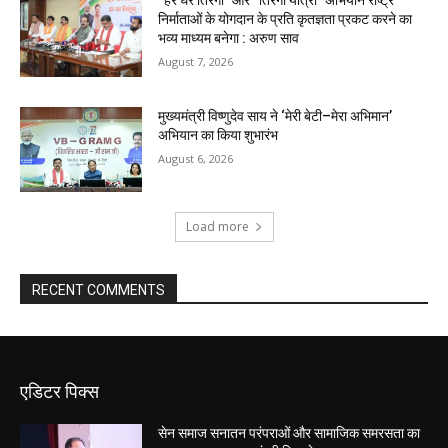
निर्माताओं के योगदान के प्रति कृतज्ञता प्रकट करने का
भव्य माध्यम बनेगा : अरुण साव
August 7, 2026
मुख्यमंत्री विष्णुदेव साय ने ‘मेरी बेटी–मेरा अभिमान’
अभियान का किया शुभारंभ
August 6, 2026
Load more
RECENT COMMENTS
एडिटर पिक्स
सेन समाज सनातन परंपराओं और सामाजिक समरसता का