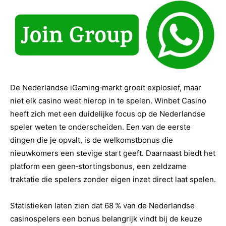
De Nederlandse iGaming‑markt groeit explosief, maar
niet elk casino weet hierop in te spelen. Winbet Casino
heeft zich met een duidelijke focus op de Nederlandse
speler weten te onderscheiden. Een van de eerste
dingen die je opvalt, is de welkomstbonus die
nieuwkomers een stevige start geeft. Daarnaast biedt het
platform een geen‑stortingsbonus, een zeldzame
traktatie die spelers zonder eigen inzet direct laat spelen.
Statistieken laten zien dat 68 % van de Nederlandse
casinospelers een bonus belangrijk vindt bij de keuze