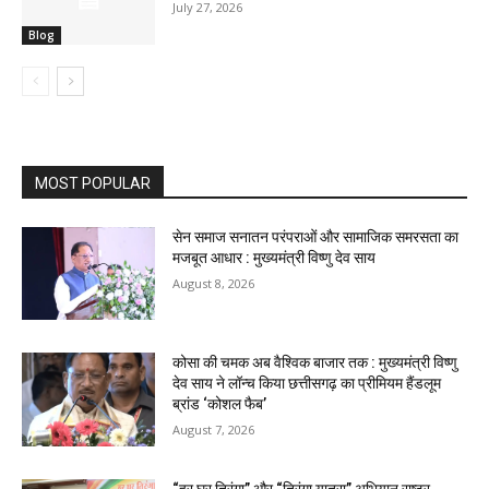
July 27, 2026
Blog
MOST POPULAR
सेन समाज सनातन परंपराओं और सामाजिक समरसता का
मजबूत आधार : मुख्यमंत्री विष्णु देव साय
August 8, 2026
कोसा की चमक अब वैश्विक बाजार तक : मुख्यमंत्री विष्णु
देव साय ने लॉन्च किया छत्तीसगढ़ का प्रीमियम हैंडलूम
ब्रांड ‘कोशल फैब’
August 7, 2026
“हर घर तिरंगा” और “तिरंगा यात्रा” अभियान राष्ट्र