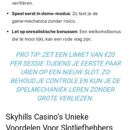
verifiëren.
Speel eerst in demo‑modus
: Zo test je de
game‑mechanica zonder risico.
Let op onrealistische bonussen
: Een welkomstbonus
die te mooi lijkt, kan een rode vlag zijn.
PRO TIP: ZET EEN LIMIET VAN €20
PER SESSIE TIJDENS JE EERSTE PAAR
UREN OP EEN NIEUW SLOT. ZO
BEHOUD JE CONTROLE EN KUN JE DE
SPELMECHANIEK LEREN ZONDER
GROTE VERLIEZEN.
Skyhills Casino’s Unieke
Voordelen Voor Slotliefhebbers