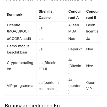
Skyhills
Concur
Concur
Kenmerk
Casino
rent A
rent B
Licentie
Alleen
Geen
Ja
(MGA/UKGC)
MGA
licentie
eCOGRA audit
Ja
Nee
Ja
Demo‑modus
Ja
Beperkt
Nee
beschikbaar
Ja
Crypto‑betaling
Ja (Bitcoin,
(Bitcoin
Nee
en
ETH)
)
Ja
Ja (punten +
Geen
VIP‑programma
(punten
cashbacks)
VIP
)
Bonusaanbiedingen En