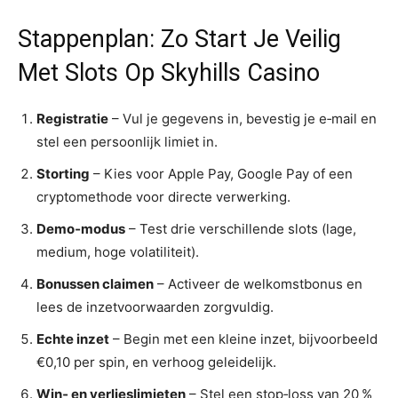
Stappenplan: Zo Start Je Veilig
Met Slots Op Skyhills Casino
Registratie
– Vul je gegevens in, bevestig je e‑mail en
stel een persoonlijk limiet in.
Storting
– Kies voor Apple Pay, Google Pay of een
cryptomethode voor directe verwerking.
Demo‑modus
– Test drie verschillende slots (lage,
medium, hoge volatiliteit).
Bonussen claimen
– Activeer de welkomstbonus en
lees de inzetvoorwaarden zorgvuldig.
Echte inzet
– Begin met een kleine inzet, bijvoorbeeld
€0,10 per spin, en verhoog geleidelijk.
Win‑ en verlieslimieten
– Stel een stop‑loss van 20 %