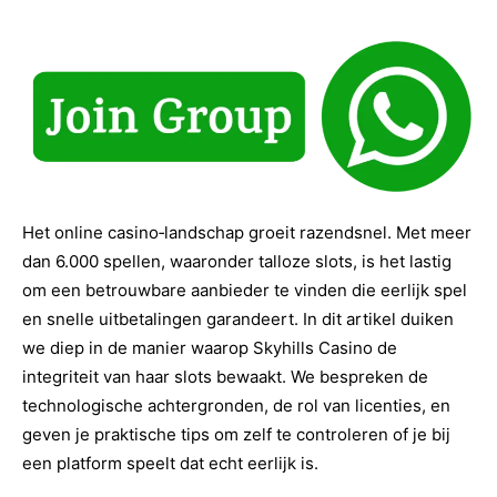
Het online casino‑landschap groeit razendsnel. Met meer
dan 6.000 spellen, waaronder talloze slots, is het lastig
om een betrouwbare aanbieder te vinden die eerlijk spel
en snelle uitbetalingen garandeert. In dit artikel duiken
we diep in de manier waarop Skyhills Casino de
integriteit van haar slots bewaakt. We bespreken de
technologische achtergronden, de rol van licenties, en
geven je praktische tips om zelf te controleren of je bij
een platform speelt dat echt eerlijk is.