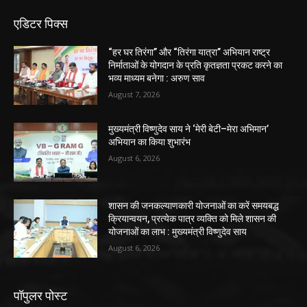
एडिटर पिक्स
“हर घर तिरंगा” और “तिरंगा यात्रा” अभियान राष्ट्र
निर्माताओं के योगदान के प्रति कृतज्ञता प्रकट करने का
भव्य माध्यम बनेगा : अरुण साव
August 7, 2026
मुख्यमंत्री विष्णुदेव साय ने ‘मेरी बेटी–मेरा अभिमान’
अभियान का किया शुभारंभ
August 6, 2026
शासन की जनकल्याणकारी योजनाओं का करें समयबद्ध
क्रियान्वयन, प्रत्येक पात्र व्यक्ति को मिले शासन की
योजनाओं का लाभ : मुख्यमंत्री विष्णुदेव साय
August 6, 2026
पॉपुलर पोस्ट