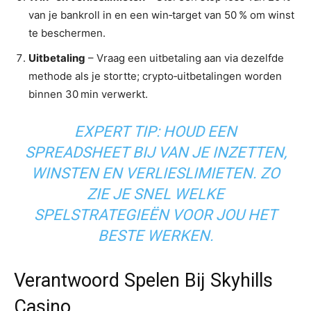
van je bankroll in en een win‑target van 50 % om winst
te beschermen.
Uitbetaling
– Vraag een uitbetaling aan via dezelfde
methode als je stortte; crypto‑uitbetalingen worden
binnen 30 min verwerkt.
EXPERT TIP: HOUD EEN
SPREADSHEET BIJ VAN JE INZETTEN,
WINSTEN EN VERLIESLIMIETEN. ZO
ZIE JE SNEL WELKE
SPELSTRATEGIEËN VOOR JOU HET
BESTE WERKEN.
Verantwoord Spelen Bij Skyhills
Casino