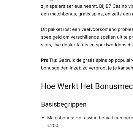
zijn spelers serieus neemt. Bij B7 Casino v
een matchbonus, gratis spins, en zelfs een
Dit pakket lost een veelvoorkomend probl
speelgeld om verschillende spellen uit te 
slots, live dealer tafels en sportweddensch
Pro Tip:
Gebruik de gratis spins op populair
bonusgelden inzet; zo vergroot je je kanse
Hoe Werkt Het Bonusme
Basisbegrippen
Matchbonus: Het casino betaalt een perce
€200.