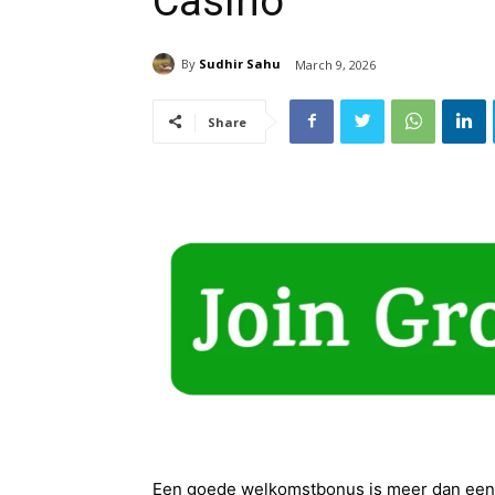
Casino
By
Sudhir Sahu
March 9, 2026
Share
Een goede welkomstbonus is meer dan een ee