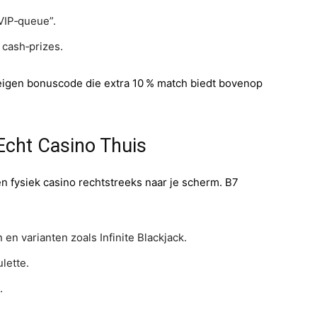
“VIP‑queue”.
 cash‑prizes.
eigen bonuscode die extra 10 % match biedt bovenop
 Echt Casino Thuis
n fysiek casino rechtstreeks naar je scherm. B7
:
 en varianten zoals Infinite Blackjack.
lette.
.