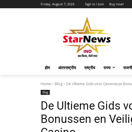
Friday, August 7, 2026
Sign in / Join
Buy now!
होम
अंतरराष्ट्रीय
राष्ट्रीय
राज्य
राजनी
Home
Blog
De Ultieme Gids voor Generieuze Bonuss
Blog
De Ultieme Gids v
Bonussen en Veili