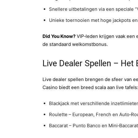
Snellere uitbetalingen via een speciale 
Unieke toernooien met hoge jackpots en
Did You Know?
VIP‑leden krijgen vaak een 
de standaard welkomstbonus.
Live Dealer Spellen – Het
Live dealer spellen brengen de sfeer van ee
Casino biedt een breed scala aan live tafels
Blackjack met verschillende inzetlimieten
Roulette – European, French en Auto‑Rou
Baccarat – Punto Banco en Mini‑Baccarat