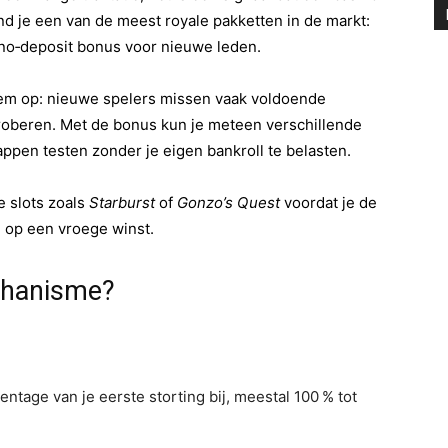
ind je een van de meest royale pakketten in de markt:
 no‑deposit bonus voor nieuwe leden.
eem op: nieuwe spelers missen vaak voldoende
proberen. Met de bonus kun je meteen verschillende
appen testen zonder je eigen bankroll te belasten.
e slots zoals
Starburst
of
Gonzo’s Quest
voordat je de
n op een vroege winst.
chanisme?
ntage van je eerste storting bij, meestal 100 % tot