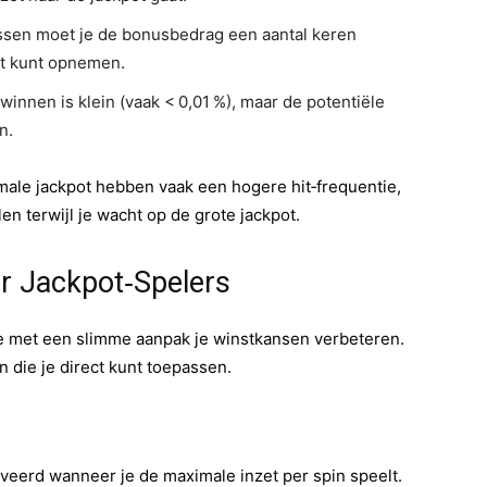
ssen moet je de bonusbedrag een aantal keren
ot kunt opnemen.
winnen is klein (vaak < 0,01 %), maar de potentiële
n.
ale jackpot hebben vaak een hogere hit‑frequentie,
en terwijl je wacht op de grote jackpot.
or Jackpot‑Spelers
 je met een slimme aanpak je winstkansen verbeteren.
n die je direct kunt toepassen.
veerd wanneer je de maximale inzet per spin speelt.