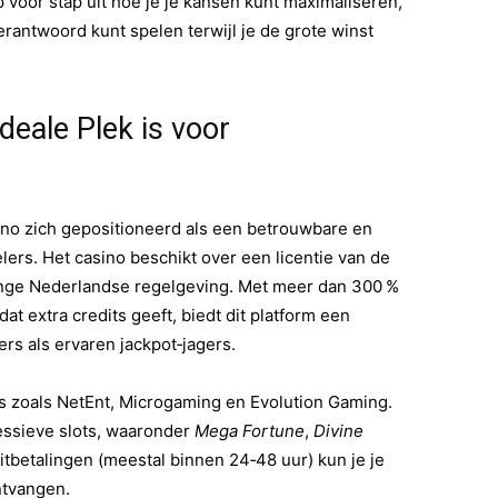
 voor stap uit hoe je je kansen kunt maximaliseren,
rantwoord kunt spelen terwijl je de grote winst
eale Plek is voor
sino zich gepositioneerd als een betrouwbare en
ers. Het casino beschikt over een licentie van de
enge Nederlandse regelgeving. Met meer dan 300 %
t extra credits geeft, biedt dit platform een
rs als ervaren jackpot‑jagers.
s zoals NetEnt, Microgaming en Evolution Gaming.
essieve slots, waaronder
Mega Fortune
,
Divine
uitbetalingen (meestal binnen 24‑48 uur) kun je je
ntvangen.