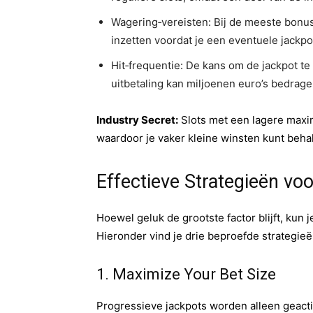
Wagering‑vereisten: Bij de meeste bonu
inzetten voordat je een eventuele jackp
Hit‑frequentie: De kans om de jackpot te 
uitbetaling kan miljoenen euro’s bedrage
Industry Secret:
Slots met een lagere maxim
waardoor je vaker kleine winsten kunt behal
Effectieve Strategieën vo
Hoewel geluk de grootste factor blijft, kun
Hieronder vind je drie beproefde strategieë
1. Maximize Your Bet Size
Progressieve jackpots worden alleen geacti