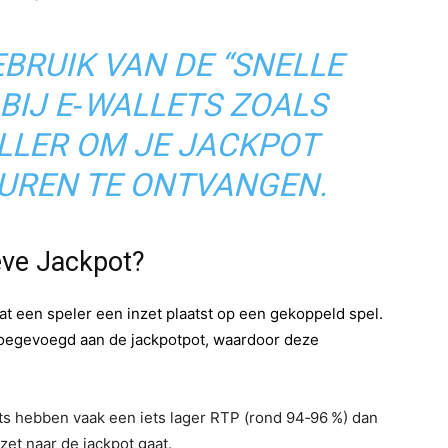
EBRUIK VAN DE “SNELLE
BIJ E‑WALLETS ZOALS
ELLER OM JE JACKPOT
 UREN TE ONTVANGEN.
eve Jackpot?
at een speler een inzet plaatst op een gekoppeld spel.
 toegevoegd aan de jackpotpot, waardoor deze
ots hebben vaak een iets lager RTP (rond 94‑96 %) dan
zet naar de jackpot gaat.