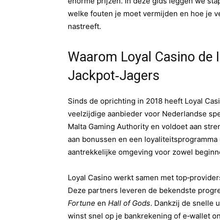
enorme prijzen. In deze gids leggen we stap
welke fouten je moet vermijden en hoe je ve
nastreeft.
Waarom Loyal Casino de Id
Jackpot‑Jagers
Sinds de oprichting in 2018 heeft Loyal Ca
veelzijdige aanbieder voor Nederlandse spel
Malta Gaming Authority en voldoet aan str
aan bonussen en een loyaliteitsprogramma da
aantrekkelijke omgeving voor zowel beginne
Loyal Casino werkt samen met top‑provider
Deze partners leveren de bekendste progr
Fortune
en
Hall of Gods
. Dankzij de snelle 
winst snel op je bankrekening of e‑wallet o