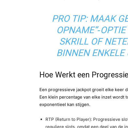
PRO TIP: MAAK G
OPNAME”‑OPTIE 
SKRILL OF NET
BINNEN ENKELE
Hoe Werkt een Progressi
Een progressieve jackpot groeit elke keer d
Een klein percentage van elke inzet wordt
exponentieel kan stijgen.
RTP (Return to Player): Progressieve sl
reguliere slots, omdat een deel van de in