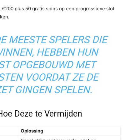
€200 plus 50 gratis spins op een progressieve slot
aken.
E MEESTE SPELERS DIE
WINNEN, HEBBEN HUN
ST OPGEBOUWD MET
STEN VOORDAT ZE DE
ET GINGEN SPELEN.
Hoe Deze te Vermijden
Oplossing