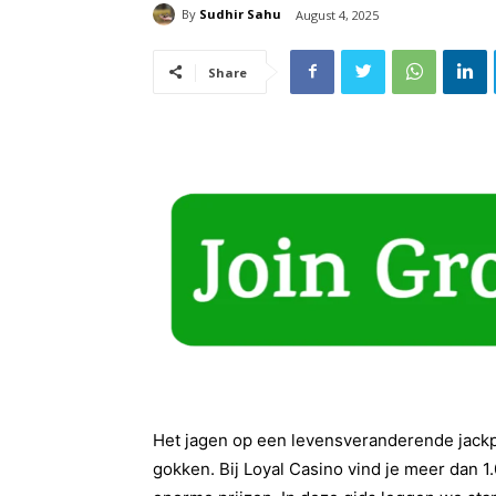
By
Sudhir Sahu
August 4, 2025
Share
Het jagen op een levensveranderende jackp
gokken. Bij Loyal Casino vind je meer dan 1