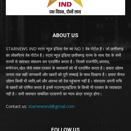
ABOUT US
STARNEWS IND स्टार न्यूज़ इंडिया देश का NO 1 वेब पोर्टल है। जो छत्तीसगढ़
का लोकप्रिय वेब पोर्टल है। स्टार न्यूज़ इंडिया छत्तीसगढ़ राज्य के साथ देश के सभी
राज्यों से समाचार संकलन कर प्रदर्शित करता है। जिसमें राजनीति,अपराध,
मनोरंजन,खेल जैसे तमाम प्रकार के समाचारों को भी प्रदर्शित करता है। हमारा उद्देश्य
जनता तक सही जानकारी और खबरों को पूरी सच्चाई के साथ दिखाना है। हमारा चैनल
उद्देश्य किसी भी जाति,धर्म और आस्था को ठेस पहुंचाना नहीं है। संवादाता अपनी रुचि
से खबरों को प्रेषित करता है इसमें स्टारन्यूजइंडिया के किसी भी प्रकार के जवाबदार
नही है। सभी समाचार सम्बंधित प्रकरणों का न्याय क्षेत्र रायपुर होगा।
Contact us:
starnewsind@gmail.com
FOLLOW US