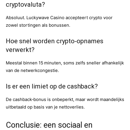
cryptovaluta?
Absoluut. Luckywave Casino accepteert crypto voor
zowel stortingen als bonussen.
Hoe snel worden crypto‑opnames
verwerkt?
Meestal binnen 15 minuten, soms zelfs sneller afhankelijk
van de netwerkcongestie.
Is er een limiet op de cashback?
De cashback‑bonus is onbeperkt, maar wordt maandelijks
uitbetaald op basis van je nettoverlies.
Conclusie: een sociaal en