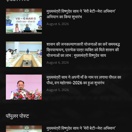
मुख्यमंत्री विष्णुदेव साय ने ‘मेरी बेटी–मेरा अभिमान’
अभियान का किया शुभारंभ
August 6, 2026
शासन की जनकल्याणकारी योजनाओं का करें समयबद्ध
क्रियान्वयन, प्रत्येक पात्र व्यक्ति को मिले शासन की
योजनाओं का लाभ : मुख्यमंत्री विष्णुदेव साय
August 6, 2026
मुख्यमंत्री साय ने अपनी माँ के नाम पर लगाया पीपल का
पौधा, वन महोत्सव-2026 का हुआ शुभारंभ
August 5, 2026
पॉपुलर पोस्ट
मुख्यमंत्री विष्णुदेव साय ने ‘मेरी बेटी–मेरा अभिमान’