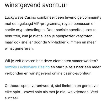
winstgevend avontuur
Luckywave Casino combineert een levendige community
met een gelaagd VIP‑programma, royale bonussen en
snelle cryptobetalingen. Door sociale speelfeatures te
benutten, kun je niet alleen je spelplezier vergroten,
maar ook sneller door de VIP‑ladder klimmen en meer
winst genereren.
Wil je zelf ervaren hoe deze elementen samenwerken?
bezoek LuckyWave Casino
en start je reis naar een meer
verbonden en winstgevend online casino‑avontuur.
Onthoud: speel verantwoord, stel limieten en geniet van
elke spin – zowel solo als met je nieuwe vrienden. Veel
succes!