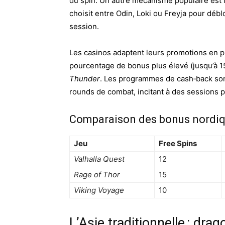
du spin. Un autre mécanisme populaire est l
choisit entre Odin, Loki ou Freyja pour débl
session.
Les casinos adaptent leurs promotions en p
pourcentage de bonus plus élevé (jusqu’à 15
Thunder
. Les programmes de cash‑back son
rounds de combat, incitant à des sessions p
Comparaison des bonus nordi
Jeu
Free Spins
Valhalla Quest
12
Rage of Thor
15
Viking Voyage
10
L’Asie traditionnelle : dra