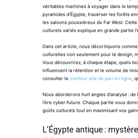
véritables machines à voyager dans le temps
pyramides d’Égypte, traverser les forêts e
les saloons poussiéreux du Far West. Cette
culturels variés explique en grande partie 
Dans cet article, nous décortiquons commen
culturelles non seulement pour le design, m
Vous découvrirez, à chaque étape, quels b
influencent la rétention et le volume de m
consulter le
meilleur site de pari en ligne
, 
Nous aborderons huit angles d’analyse : de
l’ère cyber‑future. Chaque partie vous donne
goûts culturels tout en maximisant vos gain
L’Égypte antique : mystère