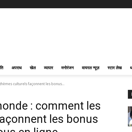
ति
अपराध
खेल
व्यापार
मनोरंजन
वायरल न्यूज़
स्टार लेख
ध
hèmes culturels façonnent les bonus...
monde : comment les
façonnent les bonus