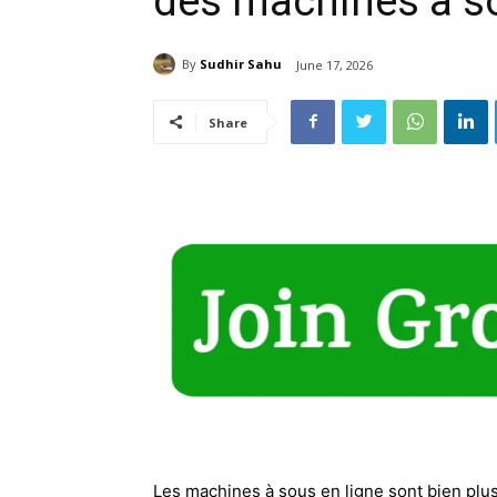
des machines à so
By
Sudhir Sahu
June 17, 2026
Share
Les machines à sous en ligne sont bien plus