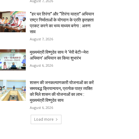
August 7, 2026
“हर घर तिरंगा” और “तिरंगा यात्रा” अभियान
राष्ट्र निर्माताओं के योगदान के प्रति कृतज्ञता
प्रकट करने का भव्य माध्यम बनेगा : अरुण
साव
August 7, 2026
मुख्यमंत्री विष्णुदेव साय ने ‘मेरी बेटी–मेरा
अभिमान’ अभियान का किया शुभारंभ
August 6, 2026
शासन की जनकल्याणकारी योजनाओं का करें
समयबद्ध क्रियान्वयन, प्रत्येक पात्र व्यक्ति
को मिले शासन की योजनाओं का लाभ :
मुख्यमंत्री विष्णुदेव साय
August 6, 2026
Load more