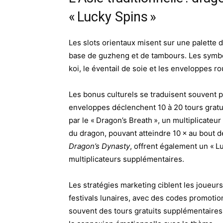
« Lucky Spins »
Les slots orientaux misent sur une palette
base de guzheng et de tambours. Les symbol
koi, le éventail de soie et les enveloppes r
Les bonus culturels se traduisent souvent p
enveloppes déclenchent 10 à 20 tours gratui
par le « Dragon’s Breath », un multiplicate
du dragon, pouvant atteindre 10 × au bout d
Dragon’s Dynasty
, offrent également un « L
multiplicateurs supplémentaires.
Les stratégies marketing ciblent les joueur
festivals lunaires, avec des codes promoti
souvent des tours gratuits supplémentaires