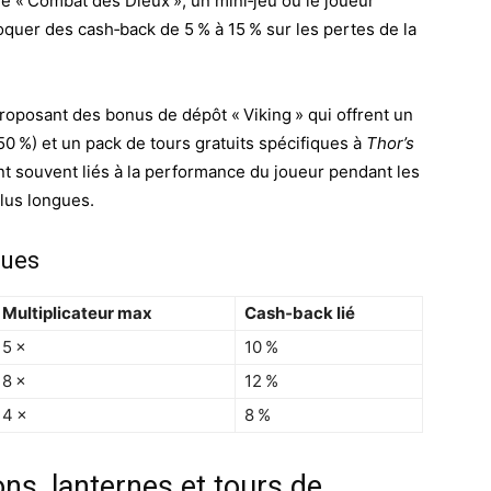
e « Combat des Dieux », un mini‑jeu où le joueur
oquer des cash‑back de 5 % à 15 % sur les pertes de la
roposant des bonus de dépôt « Viking » qui offrent un
0 %) et un pack de tours gratuits spécifiques à
Thor’s
t souvent liés à la performance du joueur pendant les
lus longues.
ques
Multiplicateur max
Cash‑back lié
5 ×
10 %
8 ×
12 %
4 ×
8 %
gons, lanternes et tours de