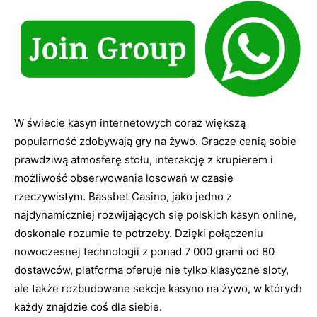
W świecie kasyn internetowych coraz większą
popularność zdobywają gry na żywo. Gracze cenią sobie
prawdziwą atmosferę stołu, interakcję z krupierem i
możliwość obserwowania losowań w czasie
rzeczywistym. Bassbet Casino, jako jedno z
najdynamiczniej rozwijających się polskich kasyn online,
doskonale rozumie te potrzeby. Dzięki połączeniu
nowoczesnej technologii z ponad 7 000 grami od 80
dostawców, platforma oferuje nie tylko klasyczne sloty,
ale także rozbudowane sekcje kasyno na żywo, w których
każdy znajdzie coś dla siebie.