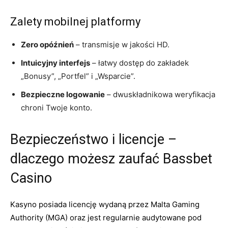
Zalety mobilnej platformy
Zero opóźnień
– transmisje w jakości HD.
Intuicyjny interfejs
– łatwy dostęp do zakładek
„Bonusy”, „Portfel” i „Wsparcie”.
Bezpieczne logowanie
– dwuskładnikowa weryfikacja
chroni Twoje konto.
Bezpieczeństwo i licencje –
dlaczego możesz zaufać Bassbet
Casino
Kasyno posiada licencję wydaną przez Malta Gaming
Authority (MGA) oraz jest regularnie audytowane pod