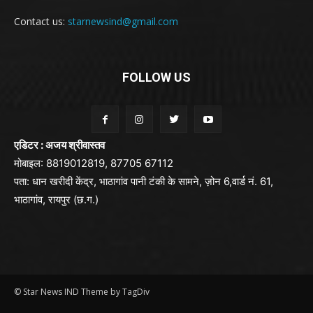
Contact us:
starnewsind@gmail.com
FOLLOW US
एडिटर : अजय श्रीवास्तव
मोबाइल: 8819012819, 87705 67112
पता: धान खरीदी केंद्र, भाठागांव पानी टंकी के सामने, ज़ोन 6,वार्ड नं. 61,
भाठागांव, रायपुर (छ.ग.)
© Star News IND Theme by TagDiv