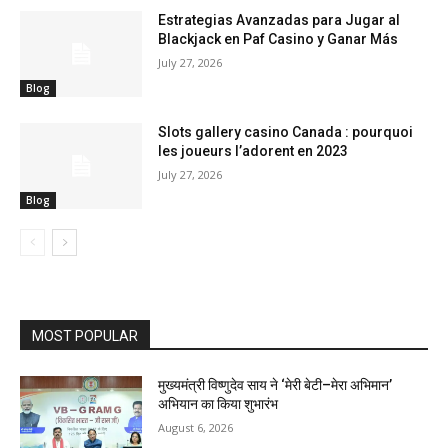
Estrategias Avanzadas para Jugar al
Blackjack en Paf Casino y Ganar Más
July 27, 2026
Blog
Slots gallery casino Canada : pourquoi
les joueurs l’adorent en 2023
July 27, 2026
Blog
MOST POPULAR
मुख्यमंत्री विष्णुदेव साय ने ‘मेरी बेटी–मेरा अभिमान’
अभियान का किया शुभारंभ
August 6, 2026