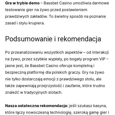
Gra w trybie demo
– Bassbet Casino umożliwia darmowe
testowanie gier na żywo przed postawieniem
prawdziwych zakładów. To świetny sposób na poznanie
zasad i stylu krupiera.
Podsumowanie i rekomendacja
Po przeanalizowaniu wszystkich aspektów – od interakcji
na żywo, przez szybkie wypłaty, po bogaty program VIP –
jasne jest, że Bassbet Casino oferuje kompletną i
bezpieczną platformę dla polskich graczy. Gry na żywo
nie tylko dostarczają emocji z prawdziwego stołu, ale
także zapewniają przejrzystość i zaufanie, które trudno
znaleźć w tradycyjnych slotach.
Nasza ostateczna rekomendacja:
jeśli szukasz kasyna,
które łączy nowoczesną technologię, szeroką gamę gier i