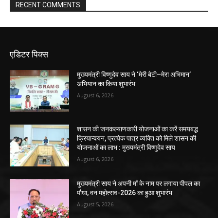
RECENT COMMENTS
एडिटर पिक्स
मुख्यमंत्री विष्णुदेव साय ने ‘मेरी बेटी–मेरा अभिमान’
अभियान का किया शुभारंभ
August 6, 2026
शासन की जनकल्याणकारी योजनाओं का करें समयबद्ध
क्रियान्वयन, प्रत्येक पात्र व्यक्ति को मिले शासन की
योजनाओं का लाभ : मुख्यमंत्री विष्णुदेव साय
August 6, 2026
मुख्यमंत्री साय ने अपनी माँ के नाम पर लगाया पीपल का
पौधा, वन महोत्सव-2026 का हुआ शुभारंभ
August 5, 2026