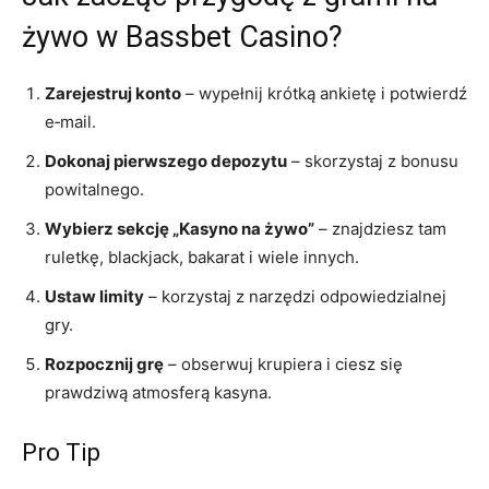
żywo w Bassbet Casino?
Zarejestruj konto
– wypełnij krótką ankietę i potwierdź
e‑mail.
Dokonaj pierwszego depozytu
– skorzystaj z bonusu
powitalnego.
Wybierz sekcję „Kasyno na żywo”
– znajdziesz tam
ruletkę, blackjack, bakarat i wiele innych.
Ustaw limity
– korzystaj z narzędzi odpowiedzialnej
gry.
Rozpocznij grę
– obserwuj krupiera i ciesz się
prawdziwą atmosferą kasyna.
Pro Tip