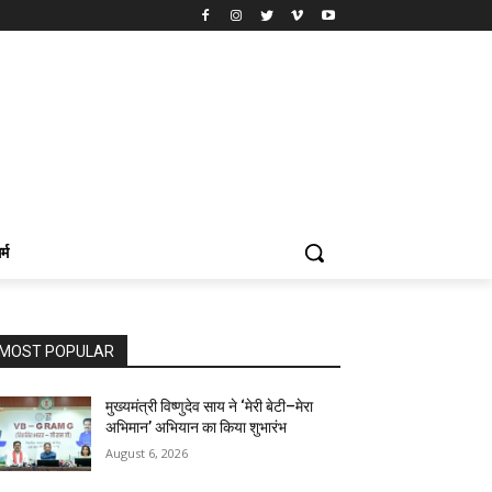
र्म
MOST POPULAR
मुख्यमंत्री विष्णुदेव साय ने ‘मेरी बेटी–मेरा
अभिमान’ अभियान का किया शुभारंभ
August 6, 2026