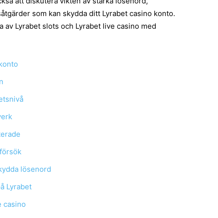
kså att diskutera vikten av starka lösenord,
åtgärder som kan skydda ditt Lyrabet casino konto.
a av Lyrabet slots och Lyrabet live casino med
 konto
in
etsnivå
verk
terade
iförsök
skydda lösenord
å Lyrabet
e casino