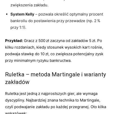
zwiększenia zakładu.
System Kelly
– pozwala określić optymalny procent
bankrollu do postawienia przy przewadze (np. 2 %
przy 1:1).
Przykład:
Gracz z 500 zł zaczyna od zakładów 5 zł. Po
kilku rozdaniach, kiedy stosunek wysokich kart rośnie,
podwaja stawkę do 10 zł, co zwiększa potencjalny zysk
przy minimalnym ryzyku bankructwa.
Ruletka – metoda Martingale i warianty
zakładów
Ruletka jest jedną z najprostszych gier, ale wymaga
dyscypliny. Najbardziej znana technika to Martingale,
czyli podwajanie zakładu po każdej przegranej. Oto kilka
wskazówek: