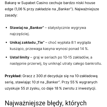
Bakarę w Supabet Casino cechuje bardzo niski house
edge (1,06 % przy zakładzie na „Banker”). Najważniejsze
zasady:
Stawiaj na „Banker”
– statystycznie wygrywa
najczęściej.
Unikaj zakładu „Tie”
– choć wypłata 8:1 wygląda
kusząco, przewaga kasyna wynosi ponad 14 %.
Ustal limity
– graj w seriach po 10‑15 zakładów, a
następnie przerwij, by uniknąć utraty całego bankrollu.
Przykład:
Gracz z 300 zł decyduje się na 10‑zakładową
serię, stawiając 10 zł na „Banker”. Przy 55 % wygranych
uzyskuje 55 zł zysku, co daje 18 % zwrotu z inwestycji.
Najważniejsze błędy, których