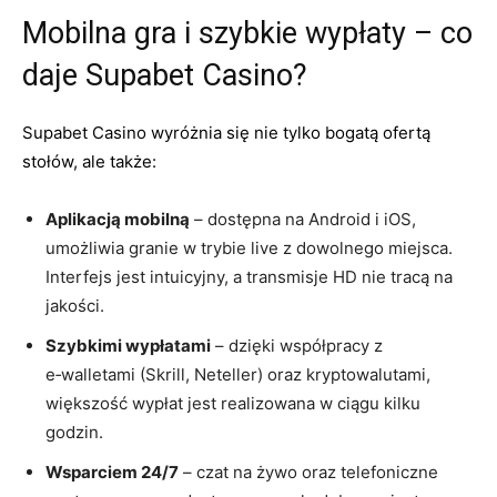
Mobilna gra i szybkie wypłaty – co
daje Supabet Casino?
Supabet Casino wyróżnia się nie tylko bogatą ofertą
stołów, ale także:
Aplikacją mobilną
– dostępna na Android i iOS,
umożliwia granie w trybie live z dowolnego miejsca.
Interfejs jest intuicyjny, a transmisje HD nie tracą na
jakości.
Szybkimi wypłatami
– dzięki współpracy z
e‑walletami (Skrill, Neteller) oraz kryptowalutami,
większość wypłat jest realizowana w ciągu kilku
godzin.
Wsparciem 24/7
– czat na żywo oraz telefoniczne