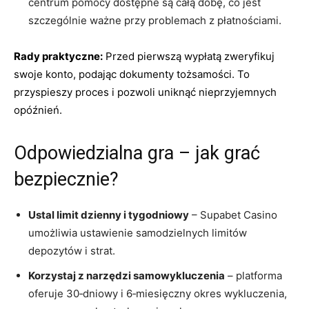
centrum pomocy dostępne są całą dobę, co jest
szczególnie ważne przy problemach z płatnościami.
Rady praktyczne:
Przed pierwszą wypłatą zweryfikuj
swoje konto, podając dokumenty tożsamości. To
przyspieszy proces i pozwoli uniknąć nieprzyjemnych
opóźnień.
Odpowiedzialna gra – jak grać
bezpiecznie?
Ustal limit dzienny i tygodniowy
– Supabet Casino
umożliwia ustawienie samodzielnych limitów
depozytów i strat.
Korzystaj z narzędzi samowykluczenia
– platforma
oferuje 30‑dniowy i 6‑miesięczny okres wykluczenia,