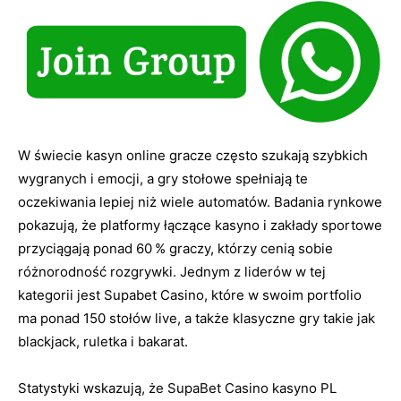
W świecie kasyn online gracze często szukają szybkich
wygranych i emocji, a gry stołowe spełniają te
oczekiwania lepiej niż wiele automatów. Badania rynkowe
pokazują, że platformy łączące kasyno i zakłady sportowe
przyciągają ponad 60 % graczy, którzy cenią sobie
różnorodność rozgrywki. Jednym z liderów w tej
kategorii jest Supabet Casino, które w swoim portfolio
ma ponad 150 stołów live, a także klasyczne gry takie jak
blackjack, ruletka i bakarat.
Statystyki wskazują, że SupaBet Casino kasyno PL