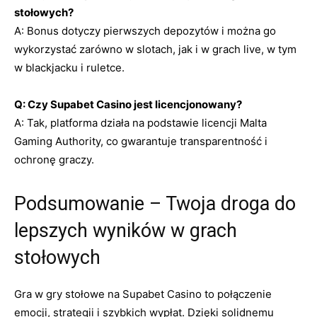
stołowych?
A: Bonus dotyczy pierwszych depozytów i można go
wykorzystać zarówno w slotach, jak i w grach live, w tym
w blackjacku i ruletce.
Q: Czy Supabet Casino jest licencjonowany?
A: Tak, platforma działa na podstawie licencji Malta
Gaming Authority, co gwarantuje transparentność i
ochronę graczy.
Podsumowanie – Twoja droga do
lepszych wyników w grach
stołowych
Gra w gry stołowe na Supabet Casino to połączenie
emocji, strategii i szybkich wypłat. Dzięki solidnemu