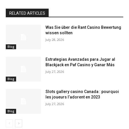
RELATED ARTICLES
Was Sie über die Rant Casino Bewertung
wissen sollten
July 28, 2026
Blog
Estrategias Avanzadas para Jugar al
Blackjack en Paf Casino y Ganar Más
July 27, 2026
Blog
Slots gallery casino Canada : pourquoi
les joueurs l’adorent en 2023
July 27, 2026
Blog