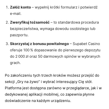
Załóż konto
– wypełnij krótki formularz i potwierdź
e‑mail.
Zweryfikuj tożsamość
– to standardowa procedura
bezpieczeństwa, wymaga dowodu osobistego lub
paszportu.
Skorzystaj z bonusu powitalnego
– Supabet Casino
oferuje 100 % dopasowanie do pierwszego depozytu
do 2 000 zł oraz 50 darmowych spinów w wybranych
grach.
Po zakończeniu tych trzech kroków możesz przejść do
sekcji „Gry na żywo” i wybrać interesujący Cię stół.
Platforma jest dostępna zarówno w przeglądarce, jak i w
dedykowanej aplikacji mobilnej, co zapewnia płynne
doświadczenie na każdym urządzeniu.