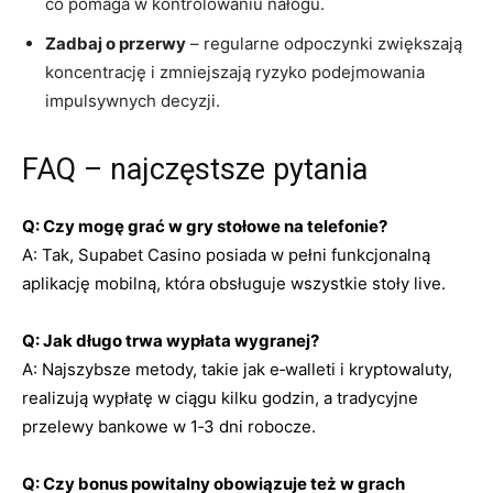
co pomaga w kontrolowaniu nałogu.
Zadbaj o przerwy
– regularne odpoczynki zwiększają
koncentrację i zmniejszają ryzyko podejmowania
impulsywnych decyzji.
FAQ – najczęstsze pytania
Q: Czy mogę grać w gry stołowe na telefonie?
A: Tak, Supabet Casino posiada w pełni funkcjonalną
aplikację mobilną, która obsługuje wszystkie stoły live.
Q: Jak długo trwa wypłata wygranej?
A: Najszybsze metody, takie jak e‑walleti i kryptowaluty,
realizują wypłatę w ciągu kilku godzin, a tradycyjne
przelewy bankowe w 1‑3 dni robocze.
Q: Czy bonus powitalny obowiązuje też w grach