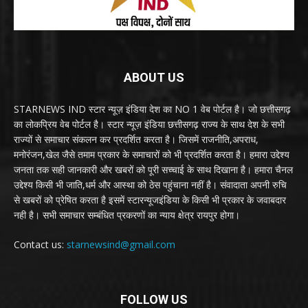
ABOUT US
STARNEWS IND स्टार न्यूज़ इंडिया देश का NO 1 वेब पोर्टल है। जो छत्तीसगढ़
का लोकप्रिय वेब पोर्टल है। स्टार न्यूज़ इंडिया छत्तीसगढ़ राज्य के साथ देश के सभी
राज्यों से समाचार संकलन कर प्रदर्शित करता है। जिसमें राजनीति,अपराध,
मनोरंजन,खेल जैसे तमाम प्रकार के समाचारों को भी प्रदर्शित करता है। हमारा उद्देश्य
जनता तक सही जानकारी और खबरों को पूरी सच्चाई के साथ दिखाना है। हमारा चैनल
उद्देश्य किसी भी जाति,धर्म और आस्था को ठेस पहुंचाना नहीं है। संवादाता अपनी रुचि
से खबरों को प्रेषित करता है इसमें स्टारन्यूजइंडिया के किसी भी प्रकार के जवाबदार
नही है। सभी समाचार सम्बंधित प्रकरणों का न्याय क्षेत्र रायपुर होगा।
Contact us:
starnewsind@gmail.com
FOLLOW US