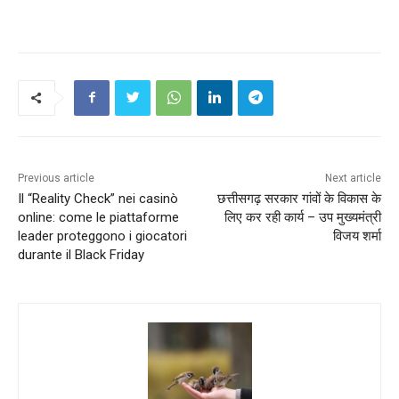
Previous article
Next article
Il “Reality Check” nei casinò
छत्तीसगढ़ सरकार गांवों के विकास के
online: come le piattaforme
लिए कर रही कार्य – उप मुख्यमंत्री
leader proteggono i giocatori
विजय शर्मा
durante il Black Friday