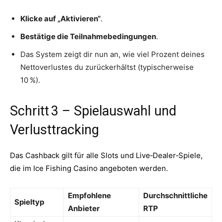
Klicke auf „Aktivieren“
.
Bestätige die Teilnahmebedingungen
.
Das System zeigt dir nun an, wie viel Prozent deines
Nettoverlustes du zurückerhältst (typischerweise
10 %).
Schritt 3 – Spielauswahl und
Verlusttracking
Das Cashback gilt für alle Slots und Live‑Dealer‑Spiele,
die im Ice Fishing Casino angeboten werden.
Empfohlene
Durchschnittliche
Spieltyp
Anbieter
RTP