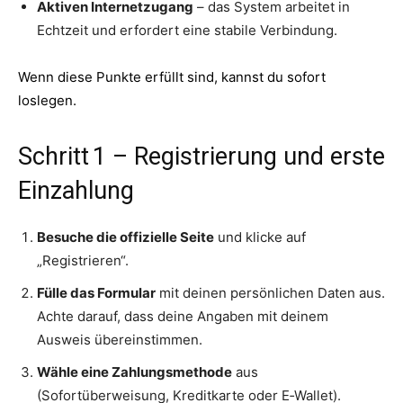
Aktiven Internetzugang
– das System arbeitet in
Echtzeit und erfordert eine stabile Verbindung.
Wenn diese Punkte erfüllt sind, kannst du sofort
loslegen.
Schritt 1 – Registrierung und erste
Einzahlung
Besuche die offizielle Seite
und klicke auf
„Registrieren“.
Fülle das Formular
mit deinen persönlichen Daten aus.
Achte darauf, dass deine Angaben mit deinem
Ausweis übereinstimmen.
Wähle eine Zahlungsmethode
aus
(Sofortüberweisung, Kreditkarte oder E‑Wallet).