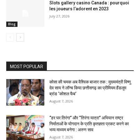
Slots gallery casino Canada : pourquoi
les joueurs l’adorent en 2023
July 27, 2026
Blog
MOST POPULAR
कोसा की चमक अब वैश्विक बाजार तक : मुख्यमंत्री विष्णु
देव साय ने लॉन्च किया छत्तीसगढ़ का प्रीमियम हैंडलूम
ब्रांड ‘कोशल फैब’
August 7, 2026
“हर घर तिरंगा” और “तिरंगा यात्रा” अभियान राष्ट्र
निर्माताओं के योगदान के प्रति कृतज्ञता प्रकट करने का
भव्य माध्यम बनेगा : अरुण साव
August 7, 2026