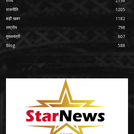
राज्य
2156
राजनीति
1205
बड़ी खबर
1182
राष्ट्रीय
798
मुख्यमंत्री
607
Blog
588