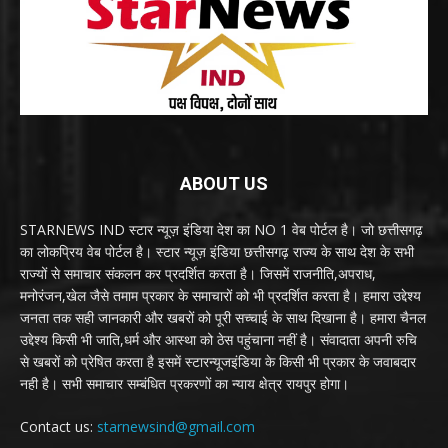
ABOUT US
STARNEWS IND स्टार न्यूज़ इंडिया देश का NO 1 वेब पोर्टल है। जो छत्तीसगढ़
का लोकप्रिय वेब पोर्टल है। स्टार न्यूज़ इंडिया छत्तीसगढ़ राज्य के साथ देश के सभी
राज्यों से समाचार संकलन कर प्रदर्शित करता है। जिसमें राजनीति,अपराध,
मनोरंजन,खेल जैसे तमाम प्रकार के समाचारों को भी प्रदर्शित करता है। हमारा उद्देश्य
जनता तक सही जानकारी और खबरों को पूरी सच्चाई के साथ दिखाना है। हमारा चैनल
उद्देश्य किसी भी जाति,धर्म और आस्था को ठेस पहुंचाना नहीं है। संवादाता अपनी रुचि
से खबरों को प्रेषित करता है इसमें स्टारन्यूजइंडिया के किसी भी प्रकार के जवाबदार
नही है। सभी समाचार सम्बंधित प्रकरणों का न्याय क्षेत्र रायपुर होगा।
Contact us:
starnewsind@gmail.com