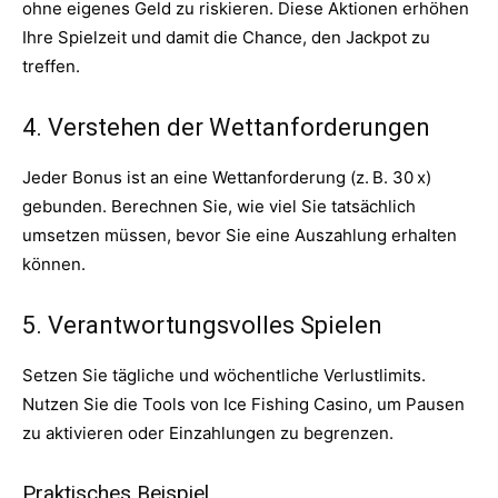
ohne eigenes Geld zu riskieren. Diese Aktionen erhöhen
Ihre Spielzeit und damit die Chance, den Jackpot zu
treffen.
4. Verstehen der Wettanforderungen
Jeder Bonus ist an eine Wettanforderung (z. B. 30 x)
gebunden. Berechnen Sie, wie viel Sie tatsächlich
umsetzen müssen, bevor Sie eine Auszahlung erhalten
können.
5. Verantwortungsvolles Spielen
Setzen Sie tägliche und wöchentliche Verlustlimits.
Nutzen Sie die Tools von Ice Fishing Casino, um Pausen
zu aktivieren oder Einzahlungen zu begrenzen.
Praktisches Beispiel