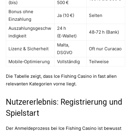
(bis)
500 €
Bonus ohne
Ja (10 €)
Selten
Einzahlung
Auszahlungsgeschw
24 h
48‑72 h (Bank)
indigkeit
(E‑Wallet)
Malta,
Lizenz & Sicherheit
Oft nur Curacao
DSGVO
Mobile‑Optimierung
Vollständig
Teilweise
Die Tabelle zeigt, dass Ice Fishing Casino in fast allen
relevanten Kategorien vorne liegt.
Nutzererlebnis: Registrierung und
Spielstart
Der Anmeldeprozess bei Ice Fishing Casino ist bewusst