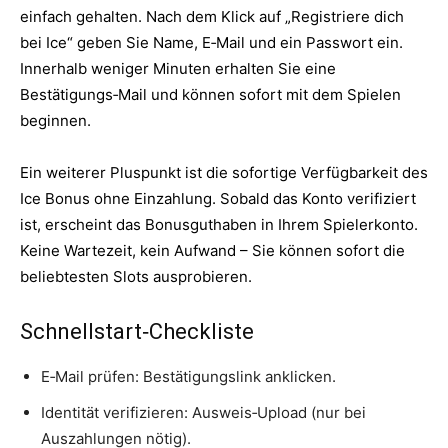
einfach gehalten. Nach dem Klick auf „Registriere dich
bei Ice“ geben Sie Name, E‑Mail und ein Passwort ein.
Innerhalb weniger Minuten erhalten Sie eine
Bestätigungs‑Mail und können sofort mit dem Spielen
beginnen.
Ein weiterer Pluspunkt ist die sofortige Verfügbarkeit des
Ice Bonus ohne Einzahlung. Sobald das Konto verifiziert
ist, erscheint das Bonusguthaben in Ihrem Spielerkonto.
Keine Wartezeit, kein Aufwand – Sie können sofort die
beliebtesten Slots ausprobieren.
Schnellstart‑Checkliste
E‑Mail prüfen: Bestätigungslink anklicken.
Identität verifizieren: Ausweis‑Upload (nur bei
Auszahlungen nötig).