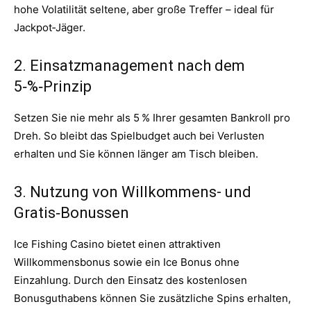
hohe Volatilität seltene, aber große Treffer – ideal für
Jackpot‑Jäger.
2. Einsatzmanagement nach dem
5‑%‑Prinzip
Setzen Sie nie mehr als 5 % Ihrer gesamten Bankroll pro
Dreh. So bleibt das Spielbudget auch bei Verlusten
erhalten und Sie können länger am Tisch bleiben.
3. Nutzung von Willkommens- und
Gratis‑Bonussen
Ice Fishing Casino bietet einen attraktiven
Willkommensbonus sowie ein Ice Bonus ohne
Einzahlung. Durch den Einsatz des kostenlosen
Bonusguthabens können Sie zusätzliche Spins erhalten,