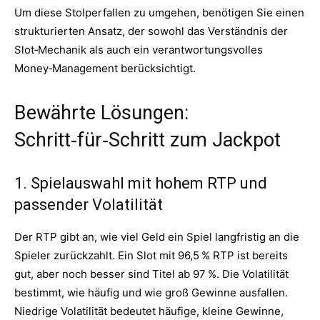
Um diese Stolperfallen zu umgehen, benötigen Sie einen
strukturierten Ansatz, der sowohl das Verständnis der
Slot‑Mechanik als auch ein verantwortungsvolles
Money‑Management berücksichtigt.
Bewährte Lösungen:
Schritt‑für‑Schritt zum Jackpot
1. Spielauswahl mit hohem RTP und
passender Volatilität
Der RTP gibt an, wie viel Geld ein Spiel langfristig an die
Spieler zurückzahlt. Ein Slot mit 96,5 % RTP ist bereits
gut, aber noch besser sind Titel ab 97 %. Die Volatilität
bestimmt, wie häufig und wie groß Gewinne ausfallen.
Niedrige Volatilität bedeutet häufige, kleine Gewinne,