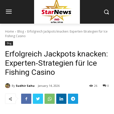
Home
Blog
Erfolgreich Jackpots knacken: Experten‑Strategien für Ice
Fishing Casino
Blog
Erfolgreich Jackpots knacken:
Experten‑Strategien für Ice
Fishing Casino
By
Sudhir Sahu
January 14, 2026
26
0