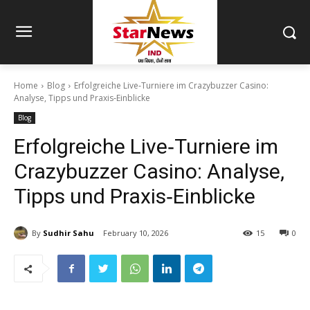
Home
Blog
Erfolgreiche Live‑Turniere im Crazybuzzer Casino:
Analyse, Tipps und Praxis‑Einblicke
Blog
Erfolgreiche Live‑Turniere im
Crazybuzzer Casino: Analyse,
Tipps und Praxis‑Einblicke
By
Sudhir Sahu
February 10, 2026
15
0