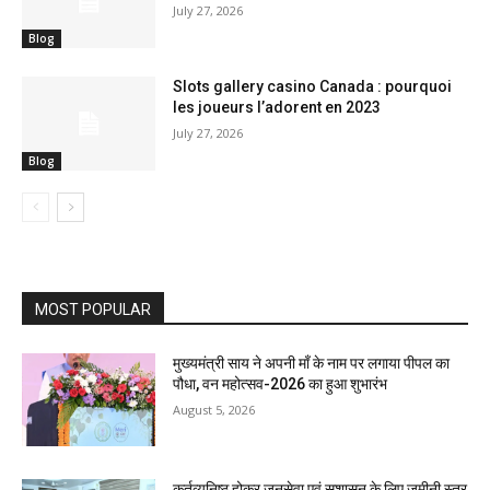
July 27, 2026
Blog
Slots gallery casino Canada : pourquoi
les joueurs l’adorent en 2023
July 27, 2026
Blog
MOST POPULAR
मुख्यमंत्री साय ने अपनी माँ के नाम पर लगाया पीपल का
पौधा, वन महोत्सव-2026 का हुआ शुभारंभ
August 5, 2026
कर्तव्यनिष्ठ होकर जनसेवा एवं सुशासन के लिए जमीनी स्तर