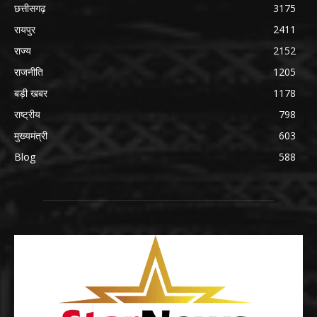
छत्तीसगढ़
3175
रायपुर
2411
राज्य
2152
राजनीति
1205
बड़ी खबर
1178
राष्ट्रीय
798
मुख्यमंत्री
603
Blog
588