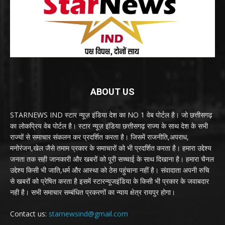
ABOUT US
STARNEWS IND स्टार न्यूज़ इंडिया देश का NO 1 वेब पोर्टल है। जो छत्तीसगढ़
का लोकप्रिय वेब पोर्टल है। स्टार न्यूज़ इंडिया छत्तीसगढ़ राज्य के साथ देश के सभी
राज्यों से समाचार संकलन कर प्रदर्शित करता है। जिसमें राजनीति,अपराध,
मनोरंजन,खेल जैसे तमाम प्रकार के समाचारों को भी प्रदर्शित करता है। हमारा उद्देश्य
जनता तक सही जानकारी और खबरों को पूरी सच्चाई के साथ दिखाना है। हमारा चैनल
उद्देश्य किसी भी जाति,धर्म और आस्था को ठेस पहुंचाना नहीं है। संवादाता अपनी रुचि
से खबरों को प्रेषित करता है इसमें स्टारन्यूजइंडिया के किसी भी प्रकार के जवाबदार
नही है। सभी समाचार सम्बंधित प्रकरणों का न्याय क्षेत्र रायपुर होगा।
Contact us:
starnewsind@gmail.com