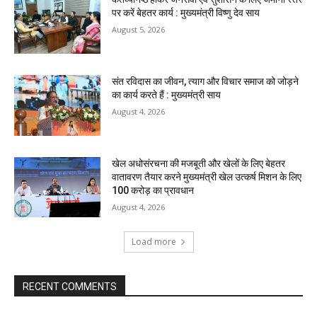
पर करें बेहतर कार्य : मुख्यमंत्री विष्णु देव साय
August 5, 2026
संत रविदास का जीवन, त्याग और विचार समाज को जोड़ने
का कार्य करते हैं : मुख्यमंत्री साय
August 4, 2026
खेल अधोसंरचना की मजबूती और खेलों के लिए बेहतर
वातावरण तैयार करने मुख्यमंत्री खेल उत्कर्ष मिशन के लिए
100 करोड़ का प्रावधान
August 4, 2026
Load more
RECENT COMMENTS