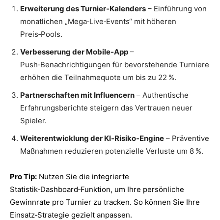
Erweiterung des Turnier‑Kalenders
– Einführung von
monatlichen „Mega‑Live‑Events“ mit höheren
Preis‑Pools.
Verbesserung der Mobile‑App
–
Push‑Benachrichtigungen für bevorstehende Turniere
erhöhen die Teilnahmequote um bis zu 22 %.
Partnerschaften mit Influencern
– Authentische
Erfahrungsberichte steigern das Vertrauen neuer
Spieler.
Weiterentwicklung der KI‑Risiko‑Engine
– Präventive
Maßnahmen reduzieren potenzielle Verluste um 8 %.
Pro Tip:
Nutzen Sie die integrierte
Statistik‑Dashboard‑Funktion, um Ihre persönliche
Gewinnrate pro Turnier zu tracken. So können Sie Ihre
Einsatz‑Strategie gezielt anpassen.