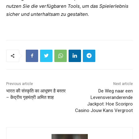
nutzen Sie die verfügbaren Tools, um das Spielerlebnis
sicher und unterhaltsam zu gestalten.
Previous article
Next article
भारत की संस्कृति का आभूषण है बस्तर
De Weg naar een
– केंद्रीय गृहमंत्री अमित शाह
Levensveranderende
Jackpot: Hoe Scoripro
Casino Jouw Kans Vergroot