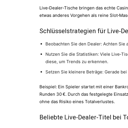
Live‑Dealer‑Tische bringen das echte Casin
etwas anderes Vorgehen als reine Slot‑Mas
Schlüsselstrategien für Live‑De
Beobachten Sie den Dealer: Achten Sie 
Nutzen Sie die Statistiken: Viele Live‑T
diese, um Trends zu erkennen.
Setzen Sie kleinere Beträge: Gerade bei 
Beispiel: Ein Spieler startet mit einer Bank
Runden 30 €. Durch das festgelegte Einsatzli
ohne das Risiko eines Totalverlustes.
Beliebte Live‑Dealer‑Titel bei 