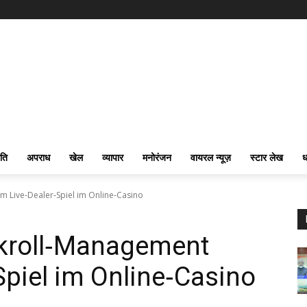
ति
अपराध
खेल
व्यापार
मनोरंजन
वायरल न्यूज़
स्टार लेख
ध
m Live‑Dealer‑Spiel im Online‑Casino
nkroll‑Management
Spiel im Online‑Casino