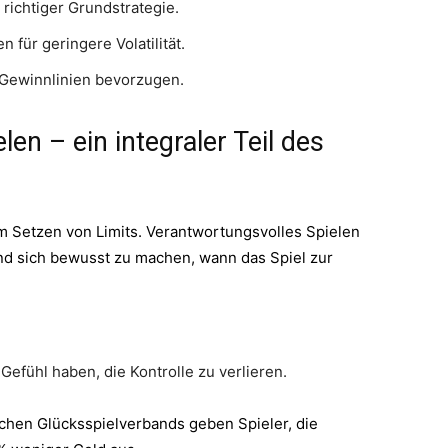
richtiger Grundstrategie.
 für geringere Volatilität.
re Gewinnlinien bevorzugen.
en – ein integraler Teil des
 Setzen von Limits. Verantwortungsvolles Spielen
nd sich bewusst zu machen, wann das Spiel zur
efühl haben, die Kontrolle zu verlieren.
chen Glücksspielverbands geben Spieler, die