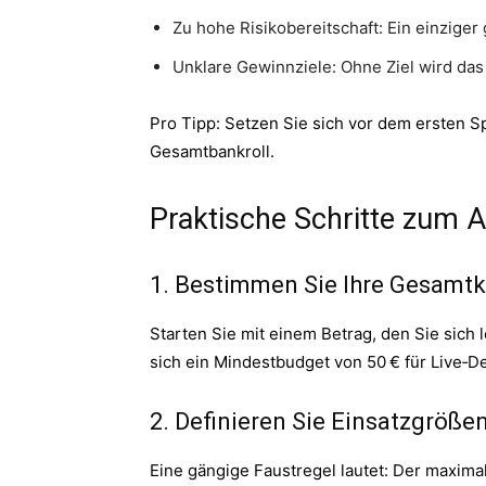
Zu hohe Risikobereitschaft: Ein einziger
Unklare Gewinnziele: Ohne Ziel wird das
Pro Tipp: Setzen Sie sich vor dem ersten Sp
Gesamtbankroll.
Praktische Schritte zum A
1. Bestimmen Sie Ihre Gesamtk
Starten Sie mit einem Betrag, den Sie sich l
sich ein Mindestbudget von 50 € für Live‑De
2. Definieren Sie Einsatzgröße
Eine gängige Faustregel lautet: Der maximal