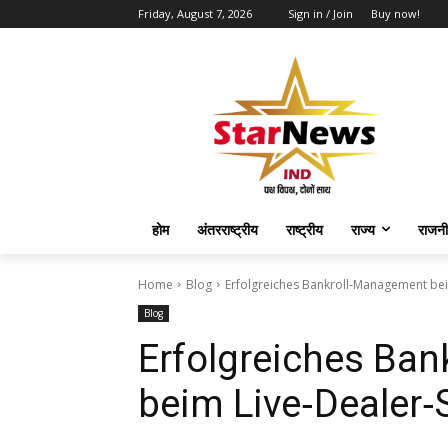
Friday, August 7, 2026
Sign in / Join
Buy now!
होम
अंतरराष्ट्रीय
राष्ट्रीय
राज्य
राजनी
Home
Blog
Erfolgreiches Bankroll‑Management bei
Blog
Erfolgreiches Ba
beim Live‑Dealer‑