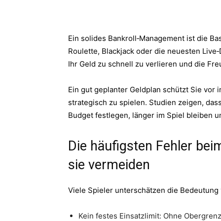
Ein solides Bankroll‑Management ist die Basi
Roulette, Blackjack oder die neuesten Live‑
Ihr Geld zu schnell zu verlieren und die Fre
Ein gut geplanter Geldplan schützt Sie vor i
strategisch zu spielen. Studien zeigen, das
Budget festlegen, länger im Spiel bleiben 
Die häufigsten Fehler be
sie vermeiden
Viele Spieler unterschätzen die Bedeutung v
Kein festes Einsatzlimit: Ohne Obergrenz