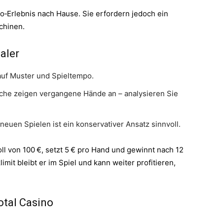
o‑Erlebnis nach Hause. Sie erfordern jedoch ein
chinen.
aler
auf Muster und Spieltempo.
ische zeigen vergangene Hände an – analysieren Sie
neuen Spielen ist ein konservativer Ansatz sinnvoll.
roll von 100 €, setzt 5 € pro Hand und gewinnt nach 12
mit bleibt er im Spiel und kann weiter profitieren,
Total Casino