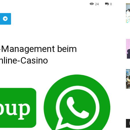
24
0
ll‑Management beim
nline‑Casino