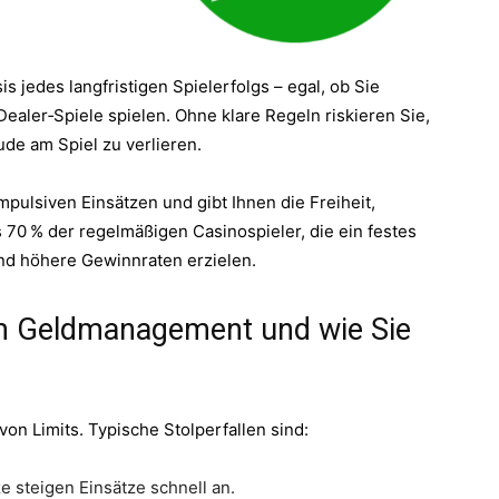
s jedes langfristigen Spielerfolgs – egal, ob Sie
Dealer‑Spiele spielen. Ohne klare Regeln riskieren Sie,
ude am Spiel zu verlieren.
mpulsiven Einsätzen und gibt Ihnen die Freiheit,
s 70 % der regelmäßigen Casinospieler, die ein festes
und höhere Gewinnraten erzielen.
im Geldmanagement und wie Sie
on Limits. Typische Stolperfallen sind:
e steigen Einsätze schnell an.