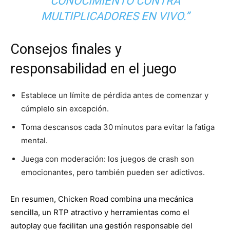
CONOCIMIENTO CONTRA
MULTIPLICADORES EN VIVO.”
Consejos finales y
responsabilidad en el juego
Establece un límite de pérdida antes de comenzar y
cúmplelo sin excepción.
Toma descansos cada 30 minutos para evitar la fatiga
mental.
Juega con moderación: los juegos de crash son
emocionantes, pero también pueden ser adictivos.
En resumen, Chicken Road combina una mecánica
sencilla, un RTP atractivo y herramientas como el
autoplay que facilitan una gestión responsable del