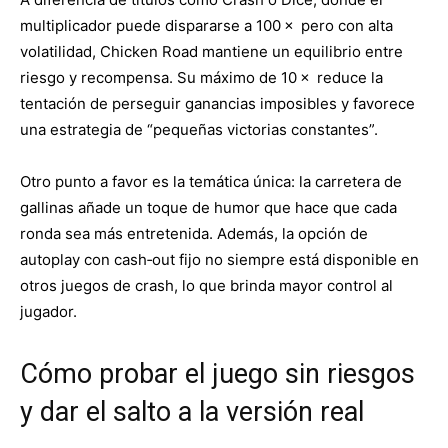
multiplicador puede dispararse a 100 × pero con alta
volatilidad, Chicken Road mantiene un equilibrio entre
riesgo y recompensa. Su máximo de 10 × reduce la
tentación de perseguir ganancias imposibles y favorece
una estrategia de “pequeñas victorias constantes”.
Otro punto a favor es la temática única: la carretera de
gallinas añade un toque de humor que hace que cada
ronda sea más entretenida. Además, la opción de
autoplay con cash‑out fijo no siempre está disponible en
otros juegos de crash, lo que brinda mayor control al
jugador.
Cómo probar el juego sin riesgos
y dar el salto a la versión real