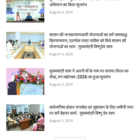
अभियान का किया शुभारंभ
August 6, 2026
शासन की जनकल्याणकारी योजनाओं का करें समयबद्ध
क्रियान्वयन, प्रत्येक पात्र व्यक्ति को मिले शासन की
योजनाओं का लाभ : मुख्यमंत्री विष्णुदेव साय
August 6, 2026
मुख्यमंत्री साय ने अपनी माँ के नाम पर लगाया पीपल का
पौधा, वन महोत्सव-2026 का हुआ शुभारंभ
August 5, 2026
कर्तव्यनिष्ठ होकर जनसेवा एवं सुशासन के लिए जमीनी स्तर
पर करें बेहतर कार्य : मुख्यमंत्री विष्णु देव साय
August 5, 2026