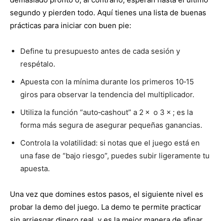
segundo y pierden todo. Aquí tienes una lista de buenas
prácticas para iniciar con buen pie:
Define tu presupuesto antes de cada sesión y
respétalo.
Apuesta con la mínima durante los primeros 10‑15
giros para observar la tendencia del multiplicador.
Utiliza la función “auto‑cashout” a 2 × o 3 × ; es la
forma más segura de asegurar pequeñas ganancias.
Controla la volatilidad: si notas que el juego está en
una fase de “bajo riesgo”, puedes subir ligeramente tu
apuesta.
Una vez que domines estos pasos, el siguiente nivel es
probar la demo del juego. La demo te permite practicar
sin arriesgar dinero real, y es la mejor manera de afinar