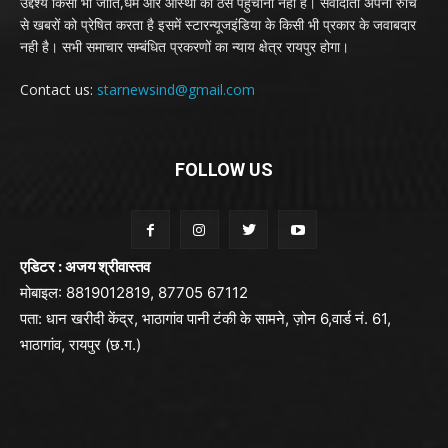
उद्देश्य किसी भी जाति,धर्म और आस्था को ठेस पहुंचाना नहीं है। संवादाता अपनी रुचि
से खबरों को प्रेषित करता है इसमें स्टारन्यूजइंडिया के किसी भी प्रकार के जवाबदार
नही है। सभी समाचार सम्बंधित प्रकरणों का न्याय क्षेत्र रायपुर होगा।
Contact us:
starnewsind@gmail.com
FOLLOW US
एडिटर : अजय श्रीवास्तव
मोबाइल: 8819012819, 87705 67112
पता: धान खरीदी केंद्र, भाठागांव पानी टंकी के सामने, ज़ोन 6,वार्ड नं. 61,
भाठागांव, रायपुर (छ.ग.)