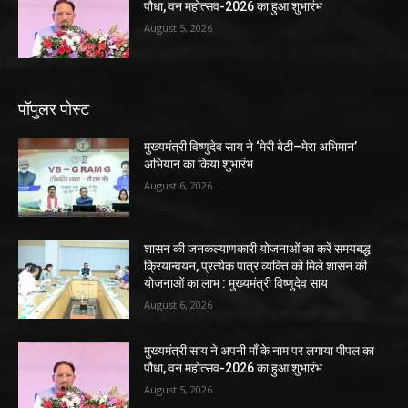
पौधा, वन महोत्सव-2026 का हुआ शुभारंभ
August 5, 2026
पॉपुलर पोस्ट
मुख्यमंत्री विष्णुदेव साय ने ‘मेरी बेटी–मेरा अभिमान’
अभियान का किया शुभारंभ
August 6, 2026
शासन की जनकल्याणकारी योजनाओं का करें समयबद्ध
क्रियान्वयन, प्रत्येक पात्र व्यक्ति को मिले शासन की
योजनाओं का लाभ : मुख्यमंत्री विष्णुदेव साय
August 6, 2026
मुख्यमंत्री साय ने अपनी माँ के नाम पर लगाया पीपल का
पौधा, वन महोत्सव-2026 का हुआ शुभारंभ
August 5, 2026