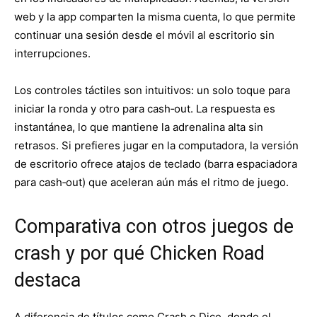
web y la app comparten la misma cuenta, lo que permite
continuar una sesión desde el móvil al escritorio sin
interrupciones.
Los controles táctiles son intuitivos: un solo toque para
iniciar la ronda y otro para cash‑out. La respuesta es
instantánea, lo que mantiene la adrenalina alta sin
retrasos. Si prefieres jugar en la computadora, la versión
de escritorio ofrece atajos de teclado (barra espaciadora
para cash‑out) que aceleran aún más el ritmo de juego.
Comparativa con otros juegos de
crash y por qué Chicken Road
destaca
A diferencia de títulos como Crash o Dice, donde el