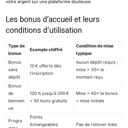
votre argent sur une plateforme douteuse.
Les bonus d’accueil et leurs
conditions d’utilisation
Type de
Condition de mise
Exemple chiffré
bonus
typique
Bonus
Aucun dépôt requis ;
10 € offerts dès
sans
mise = 30× le
l’inscription
dépôt
montant reçu
Bonus
de
100 % jusqu’à 200 €
Mise = 40× le bonus
bienven
+ 50 tours gratuits
+ mise initiale
ue
Points
Progra
échangeables
Pas de rollover mais