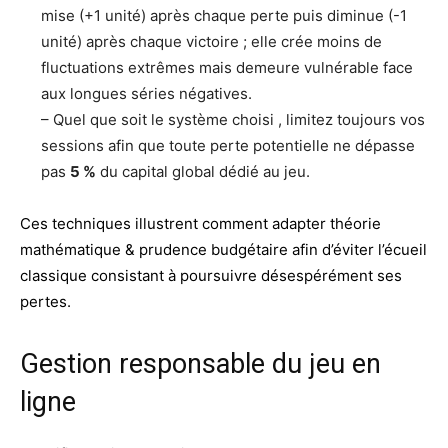
mise (+1 unité) après chaque perte puis diminue (-1
unité) après chaque victoire ; elle crée moins de
fluctuations extrêmes mais demeure vulnérable face
aux longues séries négatives.
– Quel que soit le système choisi , limitez toujours vos
sessions afin que toute perte potentielle ne dépasse
pas
5 %
du capital global dédié au jeu.
Ces techniques illustrent comment adapter théorie
mathématique & prudence budgétaire afin d’éviter l’écueil
classique consistant à poursuivre désespérément ses
pertes.
Gestion responsable du jeu en
ligne