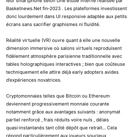
leur smartphone selon Une étude interne réalisée par
Basketnews.Net fin‑2023 . Les plateformes investissent
donc lourdement dans UI responsive adaptée aux petits
écrans sans sacrifier graphismes ni fluidité.
Réalité virtuelle (VR) ouvre quant à elle une nouvelle
dimension immersive où salons virtuels reproduisent
fidèlement atmosphère parisienne traditionnelle avec
tables holographiques interactives ; bien que coûteuse
techniquement elle attire déjà early adopters avides
d’expériences novatrices.
Cryptomonnaies telles que Bitcoin ou Ethereum
deviennent progressivement monnaie courante
notamment grâce aux avantages suivants : anonymat
partiel renforcé , frais réduits voire nuls , délais
quasi‑instantanés tant côté dépôt que retrait… Cela
répond particulièrement aux joueurs soucieux