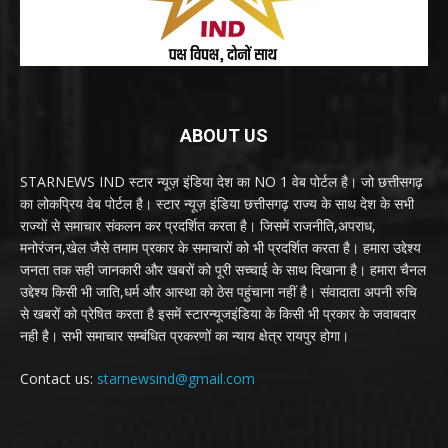
ABOUT US
STARNEWS IND स्टार न्यूज़ इंडिया देश का NO 1 वेब पोर्टल है। जो छत्तीसगढ़
का लोकप्रिय वेब पोर्टल है। स्टार न्यूज़ इंडिया छत्तीसगढ़ राज्य के साथ देश के सभी
राज्यों से समाचार संकलन कर प्रदर्शित करता है। जिसमें राजनीति,अपराध,
मनोरंजन,खेल जैसे तमाम प्रकार के समाचारों को भी प्रदर्शित करता है। हमारा उद्देश्य
जनता तक सही जानकारी और खबरों को पूरी सच्चाई के साथ दिखाना है। हमारा चैनल
उद्देश्य किसी भी जाति,धर्म और आस्था को ठेस पहुंचाना नहीं है। संवादाता अपनी रुचि
से खबरों को प्रेषित करता है इसमें स्टारन्यूजइंडिया के किसी भी प्रकार के जवाबदार
नही है। सभी समाचार सम्बंधित प्रकरणों का न्याय क्षेत्र रायपुर होगा।
Contact us:
starnewsind@gmail.com