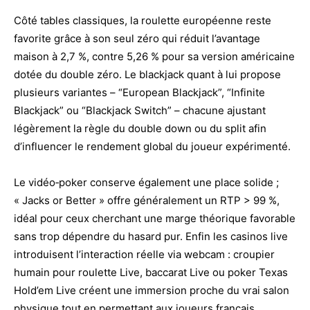
Côté tables classiques, la roulette européenne reste
favorite grâce à son seul zéro qui réduit l’avantage
maison à 2,7 %, contre 5,26 % pour sa version américaine
dotée du double zéro. Le blackjack quant à lui propose
plusieurs variantes – “European Blackjack”, “Infinite
Blackjack” ou “Blackjack Switch” – chacune ajustant
légèrement la règle du double down ou du split afin
d’influencer le rendement global du joueur expérimenté.
Le vidéo‑poker conserve également une place solide ;
« Jacks or Better » offre généralement un RTP > 99 %,
idéal pour ceux cherchant une marge théorique favorable
sans trop dépendre du hasard pur. Enfin les casinos live
introduisent l’interaction réelle via webcam : croupier
humain pour roulette Live, baccarat Live ou poker Texas
Hold’em Live créent une immersion proche du vrai salon
physique tout en permettant aux joueurs français