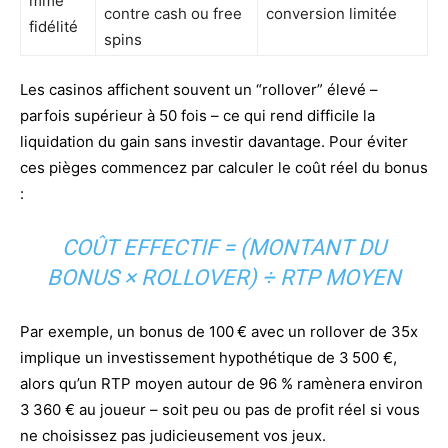
mme
contre cash ou free
conversion limitée
fidélité
spins
Les casinos affichent souvent un “rollover” élevé –
parfois supérieur à 50 fois – ce qui rend difficile la
liquidation du gain sans investir davantage. Pour éviter
ces pièges commencez par calculer le coût réel du bonus
:
COÛT EFFECTIF = (MONTANT DU
BONUS × ROLLOVER) ÷ RTP MOYEN
Par exemple, un bonus de 100 € avec un rollover de 35x
implique un investissement hypothétique de 3 500 €,
alors qu’un RTP moyen autour de 96 % ramènera environ
3 360 € au joueur – soit peu ou pas de profit réel si vous
ne choisissez pas judicieusement vos jeux.