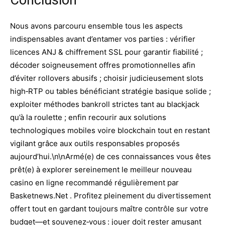
Nous avons parcouru ensemble tous les aspects
indispensables avant d’entamer vos parties : vérifier
licences ANJ & chiffrement SSL pour garantir fiabilité ;
décoder soigneusement offres promotionnelles afin
d’éviter rollovers abusifs ; choisir judicieusement slots
high‑RTP ou tables bénéficiant stratégie basique solide ;
exploiter méthodes bankroll strictes tant au blackjack
qu’à la roulette ; enfin recourir aux solutions
technologiques mobiles voire blockchain tout en restant
vigilant grâce aux outils responsables proposés
aujourd’hui.\n\nArmé(e) de ces connaissances vous êtes
prêt(e) à explorer sereinement le meilleur nouveau
casino en ligne recommandé régulièrement par
Basketnews.Net . Profitez pleinement du divertissement
offert tout en gardant toujours maître contrôle sur votre
budget—et souvenez‑vous : jouer doit rester amusant