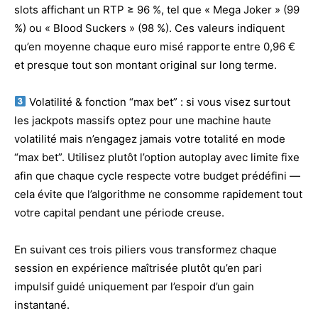
slots affichant un RTP ≥ 96 %, tel que « Mega Joker » (99
%) ou « Blood Suckers » (98 %). Ces valeurs indiquent
qu’en moyenne chaque euro misé rapporte entre 0,96 €
et presque tout son montant original sur long terme.
Volatilité & fonction “max bet” : si vous visez surtout
les jackpots massifs optez pour une machine haute
volatilité mais n’engagez jamais votre totalité en mode
“max bet”. Utilisez plutôt l’option autoplay avec limite fixe
afin que chaque cycle respecte votre budget prédéfini —
cela évite que l’algorithme ne consomme rapidement tout
votre capital pendant une période creuse.
En suivant ces trois piliers vous transformez chaque
session en expérience maîtrisée plutôt qu’en pari
impulsif guidé uniquement par l’espoir d’un gain
instantané.