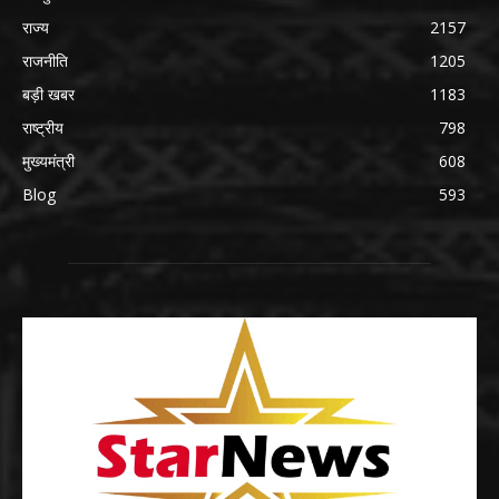
राज्य
2157
राजनीति
1205
बड़ी खबर
1183
राष्ट्रीय
798
मुख्यमंत्री
608
Blog
593