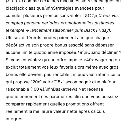
(>100 %) comme certaines machines slots spécifiques ou
blackjack classique.\n\nStratégies avancées pour
cumuler plusieurs promos sans violer T&C :\n
Créez vos
comptes pendant périodes promotionnelles distinctes
(exemple → lancement saisonnier puis Black Friday).
Utilisez différents modes paiement afin que chaque
dépôt active son propre bonus associé sans dépasser
aucune limite quotidienne imposée.*\n\nQuand décliner ?
Si vous constatez qu’une offre impose >40x wagering ou
exclut totalement vos jeux favoris alors même avec gros
bonus elle devient peu rentable ; mieux vaut retenir celle
qui propose “20x” voire “15x” accompagné d’un plafond
raisonnable (
100 €).\n\nBasketnews.Net recense
quotidiennement ces paramètres afin que vous puissiez
comparer rapidement quelles promotions offrent
réellement la meilleure valeur nette après calculs
intégrés.