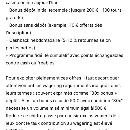
casino online aujourd’hui :
– Bonus dépôt initial (exemple : jusqu’à 200 € +100 tours
gratuits)
– Bonus sans dépôt (exemple : 10 € offerts dès
l’inscription)
– Cashback hebdomadaire (5–12 % retournés selon
pertes nettes)
– Programme fidélité cumulatif avec points échangeables
contre cash ou freebies
Pour exploiter pleinement ces offres il faut décortiquer
attentivement les wagering requirements indiqués dans
leurs termes : souvent exprimés comme “30x bonus +
dépôt”. Ainsi un bonus reçu de 50 € avec condition “30x”
nécessite un volume misé minimum égal à​1500 €.
Réduire ce chiffre passe par choisir exclusivement des
jeux dont le taux contribution au wagering est élevé