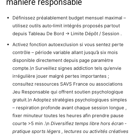
manière responsable
Définissez préalablement budget mensuel maximal ­–
utilisez outils auto‑limit intégrés proposés partout
depuis Tableau De Bord → Limite Dépôt / Session .
Activez fonction auto­exclusion si vous sentez perte
contrôle ­– période variable allant jusqu’à six mois
disponible directement depuis page paramètre
compte.
\n
Surveillez signes addiction tels qu’envie
irrégulière jouer malgré pertes importantes ;
consultez ressources SAVS France ou associations
Jeu Responsable qui offrent soutien psychologique
gratuit.
\n
Adoptez stratégies psychologiques simples
­– respiration profonde avant chaque session longue ,
fixer minuteur toutes les heures afin prendre pause
courte >5 min .\n
Diversifiez temps libre hors écran ‑
pratique sports légers , lectures ou activités créatives