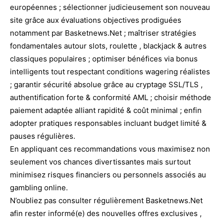
européennes ; sélectionner judicieusement son nouveau
site grâce aux évaluations objectives prodiguées
notamment par Basketnews.Net ; maîtriser stratégies
fondamentales autour slots, roulette , blackjack & autres
classiques populaires ; optimiser bénéfices via bonus
intelligents tout respectant conditions wagering réalistes
; garantir sécurité absolue grâce au cryptage SSL/TLS ,
authentification forte & conformité AML ; choisir méthode
paiement adaptée alliant rapidité & coût minimal ; enfin
adopter pratiques responsables incluant budget limité &
pauses régulières.
En appliquant ces recommandations vous maximisez non
seulement vos chances divertissantes mais surtout
minimisez risques financiers ou personnels associés au
gambling online.
N’oubliez pas consulter régulièrement Basketnews.Net
afin rester informé(e) des nouvelles offres exclusives ,