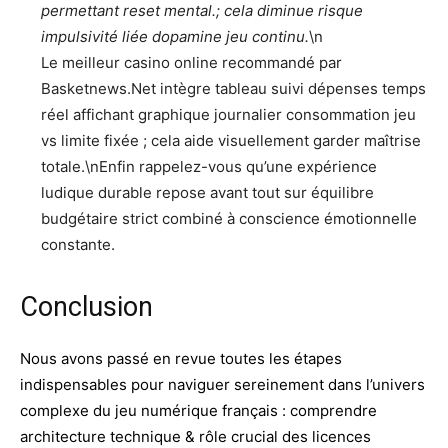
permettant reset mental.; cela diminue risque
impulsivité liée dopamine jeu continu.
\n
Le meilleur casino online recommandé par
Basketnews.Net intègre tableau suivi dépenses temps
réel affichant graphique journalier consommation jeu
vs limite fixée ; cela aide visuellement garder maîtrise
totale.\nEnfin rappelez-vous qu’une expérience
ludique durable repose avant tout sur équilibre
budgétaire strict combiné à conscience émotionnelle
constante.
Conclusion
Nous avons passé en revue toutes les étapes
indispensables pour naviguer sereinement dans l’univers
complexe du jeu numérique français : comprendre
architecture technique & rôle crucial des licences