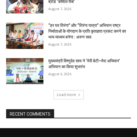
ब्रांड ‘कोशल फैब’
August 7, 2026
“हर घर तिरंगा” और “तिरंगा यात्रा” अभियान राष्ट्र
निर्माताओं के योगदान के प्रति कृतज्ञता प्रकट करने का
भव्य माध्यम बनेगा : अरुण साव
August 7, 2026
मुख्यमंत्री विष्णुदेव साय ने ‘मेरी बेटी–मेरा अभिमान’
अभियान का किया शुभारंभ
August 6, 2026
Load more
RECENT COMMENTS