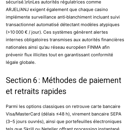
sécurisé.\n\nLes autorités régulatrices comme
ARJEL/ANJ exigent également que chaque casino
implémente surveillance anti‑blanchiment incluant suivi
transactionnel automatisé détectant modèles atypiques
(>10 000 € / jour). Ces systèmes génèrent alertes
internes obligatoires transmises aux autorités financières
nationales ainsi qu’au réseau européen FINMA afin
prévenir flux illicites tout en garantissant conformité
légale globale.
Section 6 : Méthodes de paiement
et retraits rapides
Parmi les options classiques on retrouve carte bancaire
Visa/MasterCard (délais ≤48 h), virement bancaire SEPA
(3–5 jours ouvrés), ainsi que portefeuilles électroniques
tels que Skrill ou Neteller offrant processing instantané