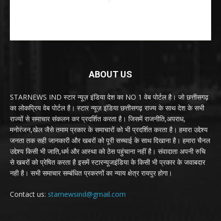
ABOUT US
STARNEWS IND स्टार न्यूज़ इंडिया देश का NO 1 वेब पोर्टल है। जो छत्तीसगढ़
का लोकप्रिय वेब पोर्टल है। स्टार न्यूज़ इंडिया छत्तीसगढ़ राज्य के साथ देश के सभी
राज्यों से समाचार संकलन कर प्रदर्शित करता है। जिसमें राजनीति,अपराध,
मनोरंजन,खेल जैसे तमाम प्रकार के समाचारों को भी प्रदर्शित करता है। हमारा उद्देश्य
जनता तक सही जानकारी और खबरों को पूरी सच्चाई के साथ दिखाना है। हमारा चैनल
उद्देश्य किसी भी जाति,धर्म और आस्था को ठेस पहुंचाना नहीं है। संवादाता अपनी रुचि
से खबरों को प्रेषित करता है इसमें स्टारन्यूजइंडिया के किसी भी प्रकार के जवाबदार
नही है। सभी समाचार सम्बंधित प्रकरणों का न्याय क्षेत्र रायपुर होगा।
Contact us:
starnewsind@gmail.com