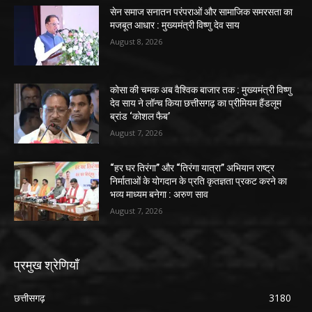
सेन समाज सनातन परंपराओं और सामाजिक समरसता का
मजबूत आधार : मुख्यमंत्री विष्णु देव साय
August 8, 2026
कोसा की चमक अब वैश्विक बाजार तक : मुख्यमंत्री विष्णु
देव साय ने लॉन्च किया छत्तीसगढ़ का प्रीमियम हैंडलूम
ब्रांड ‘कोशल फैब’
August 7, 2026
“हर घर तिरंगा” और “तिरंगा यात्रा” अभियान राष्ट्र
निर्माताओं के योगदान के प्रति कृतज्ञता प्रकट करने का
भव्य माध्यम बनेगा : अरुण साव
August 7, 2026
प्रमुख श्रेणियाँ
छत्तीसगढ़
3180