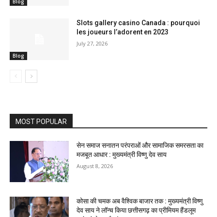
Blog
Slots gallery casino Canada : pourquoi
les joueurs l’adorent en 2023
July 27, 2026
Blog
MOST POPULAR
सेन समाज सनातन परंपराओं और सामाजिक समरसता का
मजबूत आधार : मुख्यमंत्री विष्णु देव साय
August 8, 2026
कोसा की चमक अब वैश्विक बाजार तक : मुख्यमंत्री विष्णु
देव साय ने लॉन्च किया छत्तीसगढ़ का प्रीमियम हैंडलूम