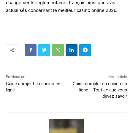
changements réglementaires français ainsi que avis
actualisés concernant le meilleur casino online 2026.
Previous article
Next article
Guide complet du casino en
Guide complet du casino en
ligne
ligne – Tout ce que vous
devez savoir