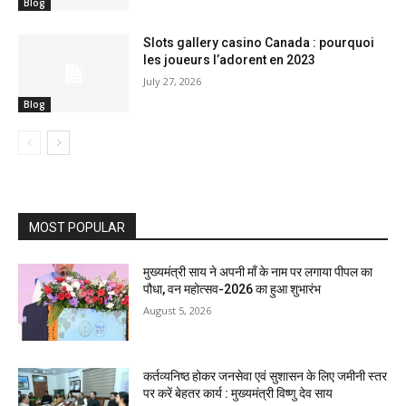
Blog
Slots gallery casino Canada : pourquoi
les joueurs l’adorent en 2023
July 27, 2026
Blog
MOST POPULAR
मुख्यमंत्री साय ने अपनी माँ के नाम पर लगाया पीपल का
पौधा, वन महोत्सव-2026 का हुआ शुभारंभ
August 5, 2026
कर्तव्यनिष्ठ होकर जनसेवा एवं सुशासन के लिए जमीनी स्तर
पर करें बेहतर कार्य : मुख्यमंत्री विष्णु देव साय