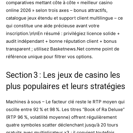
comparatives mettant côte à côte « meilleur casino
online 2026 » selon trois axes – bonus attractifs,
catalogue jeux étendu et support client multilingue – ce
qui constitue une aide précieuse avant votre
inscription.\n\nEn résumé : privilégiez licence solide +
audit indépendant + bonne réputation client + bonus
transparent ; utilisez Basketnews.Net comme point de
référence unique pour filtrer vos options.
Section 3 : Les jeux de casino les
plus populaires et leurs stratégies
Machines à sous – Le facteur clé reste le RTP moyen qui
oscille entre 92 % et 98 %. Les titres “Book of Ra Deluxe”
(RTP 96 %, volatilité moyenne) offrent régulièrement
quatre symboles scatter déclenchant jusqu’à 20 tours
gratuits avec multiplicateur x3 ; il convient toutefois