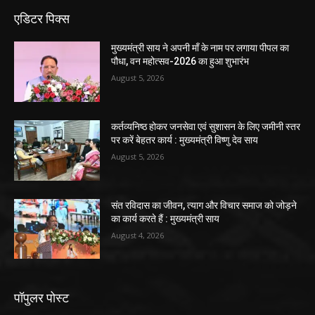
एडिटर पिक्स
मुख्यमंत्री साय ने अपनी माँ के नाम पर लगाया पीपल का
पौधा, वन महोत्सव-2026 का हुआ शुभारंभ
August 5, 2026
कर्तव्यनिष्ठ होकर जनसेवा एवं सुशासन के लिए जमीनी स्तर
पर करें बेहतर कार्य : मुख्यमंत्री विष्णु देव साय
August 5, 2026
संत रविदास का जीवन, त्याग और विचार समाज को जोड़ने
का कार्य करते हैं : मुख्यमंत्री साय
August 4, 2026
पॉपुलर पोस्ट