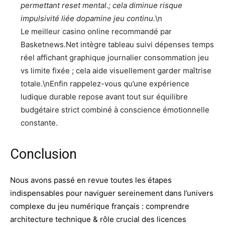
permettant reset mental.; cela diminue risque
impulsivité liée dopamine jeu continu.
\n
Le meilleur casino online recommandé par
Basketnews.Net intègre tableau suivi dépenses temps
réel affichant graphique journalier consommation jeu
vs limite fixée ; cela aide visuellement garder maîtrise
totale.\nEnfin rappelez-vous qu’une expérience
ludique durable repose avant tout sur équilibre
budgétaire strict combiné à conscience émotionnelle
constante.
Conclusion
Nous avons passé en revue toutes les étapes
indispensables pour naviguer sereinement dans l’univers
complexe du jeu numérique français : comprendre
architecture technique & rôle crucial des licences