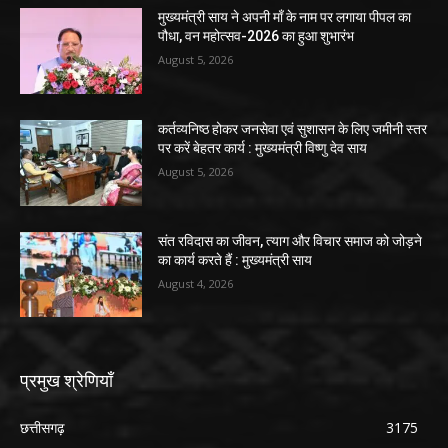
मुख्यमंत्री साय ने अपनी माँ के नाम पर लगाया पीपल का
पौधा, वन महोत्सव-2026 का हुआ शुभारंभ
August 5, 2026
कर्तव्यनिष्ठ होकर जनसेवा एवं सुशासन के लिए जमीनी स्तर
पर करें बेहतर कार्य : मुख्यमंत्री विष्णु देव साय
August 5, 2026
संत रविदास का जीवन, त्याग और विचार समाज को जोड़ने
का कार्य करते हैं : मुख्यमंत्री साय
August 4, 2026
प्रमुख श्रेणियाँ
छत्तीसगढ़
3175