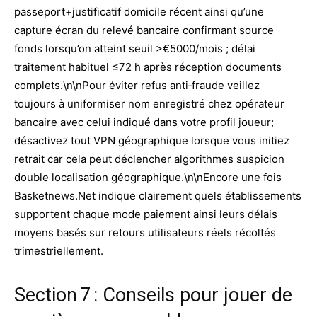
passeport+justificatif domicile récent ainsi qu’une
capture écran du relevé bancaire confirmant source
fonds lorsqu’on atteint seuil >€5000/mois ; délai
traitement habituel ≤72 h après réception documents
complets.\n\nPour éviter refus anti‑fraude veillez
toujours à uniformiser nom enregistré chez opérateur
bancaire avec celui indiqué dans votre profil joueur;
désactivez tout VPN géographique lorsque vous initiez
retrait car cela peut déclencher algorithmes suspicion
double localisation géographique.\n\nEncore une fois
Basketnews.Net indique clairement quels établissements
supportent chaque mode paiement ainsi leurs délais
moyens basés sur retours utilisateurs réels récoltés
trimestriellement.
Section 7 : Conseils pour jouer de