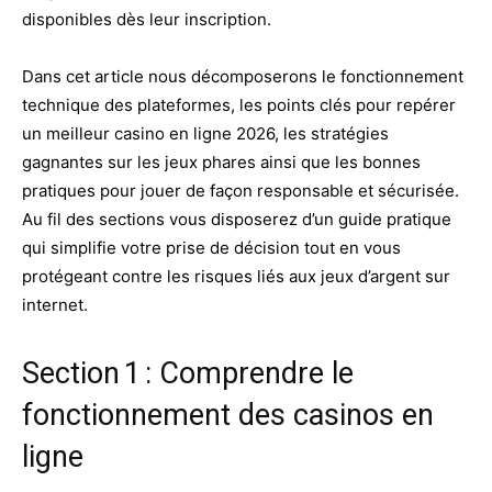
disponibles dès leur inscription.
Dans cet article nous décomposerons le fonctionnement
technique des plateformes, les points clés pour repérer
un meilleur casino en ligne 2026, les stratégies
gagnantes sur les jeux phares ainsi que les bonnes
pratiques pour jouer de façon responsable et sécurisée.
Au fil des sections vous disposerez d’un guide pratique
qui simplifie votre prise de décision tout en vous
protégeant contre les risques liés aux jeux d’argent sur
internet.
Section 1 : Comprendre le
fonctionnement des casinos en
ligne