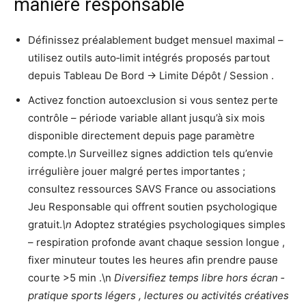
manière responsable
Définissez préalablement budget mensuel maximal ­–
utilisez outils auto‑limit intégrés proposés partout
depuis Tableau De Bord → Limite Dépôt / Session .
Activez fonction auto­exclusion si vous sentez perte
contrôle ­– période variable allant jusqu’à six mois
disponible directement depuis page paramètre
compte.
\n
Surveillez signes addiction tels qu’envie
irrégulière jouer malgré pertes importantes ;
consultez ressources SAVS France ou associations
Jeu Responsable qui offrent soutien psychologique
gratuit.
\n
Adoptez stratégies psychologiques simples
­– respiration profonde avant chaque session longue ,
fixer minuteur toutes les heures afin prendre pause
courte >5 min .\n
Diversifiez temps libre hors écran ‑
pratique sports légers , lectures ou activités créatives