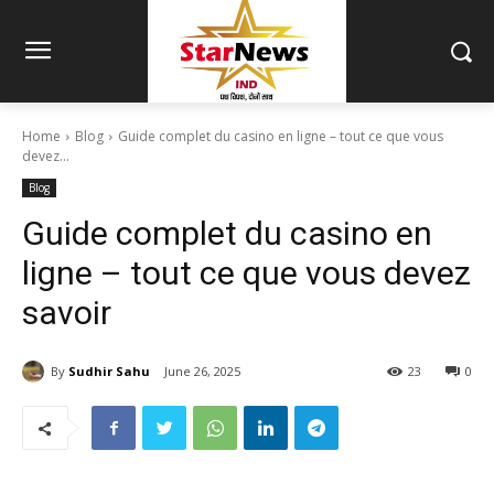
Home
Blog
Guide complet du casino en ligne – tout ce que vous
devez...
Blog
Guide complet du casino en
ligne – tout ce que vous devez
savoir
By
Sudhir Sahu
June 26, 2025
23
0