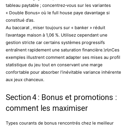
tableau paytable ; concentrez‑vous sur les variantes
« Double Bonus» où le full house paye davantage si
constitué d’as.
Au baccarat , miser toujours sur « banker » réduit
l’avantage maison à
1,06 %. Utilisez cependant une
gestion stricte car certains systèmes progressifs
entraînent rapidement une saturation financière.\n\nCes
exemples illustrent comment adapter ses mises au profil
statistique du jeu tout en conservant une marge
confortable pour absorber l’inévitable variance inhérente
aux jeux chanceux.
Section 4 : Bonus et promotions :
comment les maximiser
Types courants de bonus rencontrés chez le meilleur