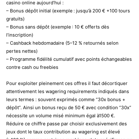
casino online aujourd’hui :
– Bonus dépôt initial (exemple : jusqu’à 200 € +100 tours
gratuits)
– Bonus sans dépôt (exemple : 10 € offerts dès
l’inscription)
– Cashback hebdomadaire (5–12 % retournés selon
pertes nettes)
– Programme fidélité cumulatif avec points échangeables
contre cash ou freebies
Pour exploiter pleinement ces offres il faut décortiquer
attentivement les wagering requirements indiqués dans
leurs termes : souvent exprimés comme “30x bonus +
dépôt”. Ainsi un bonus reçu de 50 € avec condition “30x”
nécessite un volume misé minimum égal à​1500 €.
Réduire ce chiffre passe par choisir exclusivement des
jeux dont le taux contribution au wagering est élevé