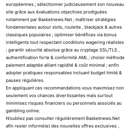
européennes ; sélectionner judicieusement son nouveau
site grâce aux évaluations objectives prodiguées
notamment par Basketnews.Net ; maîtriser stratégies
fondamentales autour slots, roulette , blackjack & autres
classiques populaires ; optimiser bénéfices via bonus
intelligents tout respectant conditions wagering réalistes
; garantir sécurité absolue grâce au cryptage SSL/TLS ,
authentification forte & conformité AML ; choisir méthode
paiement adaptée alliant rapidité & coût minimal ; enfin
adopter pratiques responsables incluant budget limité &
pauses régulières.
En appliquant ces recommandations vous maximisez non
seulement vos chances divertissantes mais surtout
minimisez risques financiers ou personnels associés au
gambling online.
N’oubliez pas consulter régulièrement Basketnews.Net
afin rester informé(e) des nouvelles offres exclusives ,