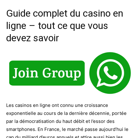
Guide complet du casino en
ligne – tout ce que vous
devez savoir
Les casinos en ligne ont connu une croissance
exponentielle au cours de la dernière décennie, portée
par la démocratisation du haut débit et l’essor des
smartphones. En France, le marché passe aujourd’hui le
cap du milliard d’euros annuels et attire aussi bien les