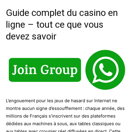
Guide complet du casino en
ligne – tout ce que vous
devez savoir
L’engouement pour les jeux de hasard sur Internet ne
montre aucun signe d’essoufflement : chaque année, des
millions de Français s’inscrivent sur des plateformes
dédiées aux machines à sous, aux tables classiques ou
aux tables avec croupier réel diffusées en direct. Cette