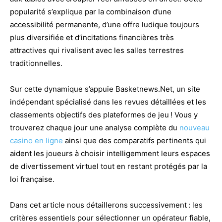
popularité s’explique par la combinaison d’une
accessibilité permanente, d’une offre ludique toujours
plus diversifiée et d’incitations financières très
attractives qui rivalisent avec les salles terrestres
traditionnelles.
Sur cette dynamique s’appuie Basketnews.Net, un site
indépendant spécialisé dans les revues détaillées et les
classements objectifs des plateformes de jeu ! Vous y
trouverez chaque jour une analyse complète du
nouveau
casino en ligne
ainsi que des comparatifs pertinents qui
aident les joueurs à choisir intelligemment leurs espaces
de divertissement virtuel tout en restant protégés par la
loi française.
Dans cet article nous détaillerons successivement : les
critères essentiels pour sélectionner un opérateur fiable,