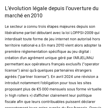
L’évolution légale depuis l’ouverture du
marché en 2010
Le secteur a connu trois étapes majeures depuis son
libéralisme partiel débutant avec la loi LOPPSI‑2009 qui
interdisait toute forme de jeu internet non autorisé hors
territoire national·e.s En mars 2010 vient alors adopter la
première réglementation spécifique au jeu digital :
création d’un agrément unique géré par l’ARJEL/ANJ
permettant aux opérateurs français exclusifs (“operator
license”) ainsi qu’à quelques partenaires étrangers
agréés (“partner license”). En avril 2024 une révision a
introduit notamment l’obligation pour tous les sites
proposant plus de €5 000 mensuels sous forme virtuelle
(« high rollers ») d’afficher clairement leur politique
fiscale afin que leurs contribuables puissent déclarer
correctement leurs gains auprès du fisc français.
Depuis