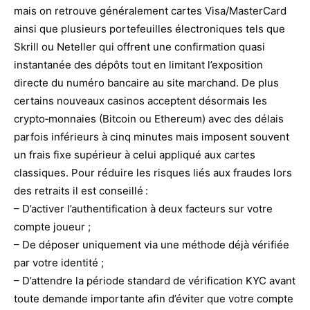
mais on retrouve généralement cartes Visa/MasterCard
ainsi que plusieurs portefeuilles électroniques tels que
Skrill ou Neteller qui offrent une confirmation quasi
instantanée des dépôts tout en limitant l’exposition
directe du numéro bancaire au site marchand. De plus
certains nouveaux casinos acceptent désormais les
crypto‑monnaies (Bitcoin ou Ethereum) avec des délais
parfois inférieurs à cinq minutes mais imposent souvent
un frais fixe supérieur à celui appliqué aux cartes
classiques. Pour réduire les risques liés aux fraudes lors
des retraits il est conseillé :
– D’activer l’authentification à deux facteurs sur votre
compte joueur ;
– De déposer uniquement via une méthode déjà vérifiée
par votre identité ;
– D’attendre la période standard de vérification KYC avant
toute demande importante afin d’éviter que votre compte