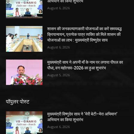
अभियान का किया शुभारंभ
August 6, 2026
शासन की जनकल्याणकारी योजनाओं का करें समयबद्ध
क्रियान्वयन, प्रत्येक पात्र व्यक्ति को मिले शासन की
योजनाओं का लाभ : मुख्यमंत्री विष्णुदेव साय
August 6, 2026
मुख्यमंत्री साय ने अपनी माँ के नाम पर लगाया पीपल का
पौधा, वन महोत्सव-2026 का हुआ शुभारंभ
August 5, 2026
पॉपुलर पोस्ट
मुख्यमंत्री विष्णुदेव साय ने ‘मेरी बेटी–मेरा अभिमान’
अभियान का किया शुभारंभ
August 6, 2026