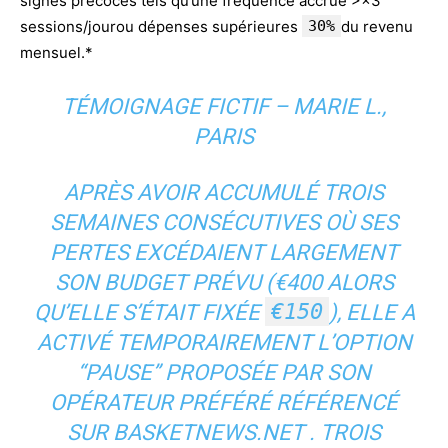
signes précoces tels qu’une fréquence accrue >×3
sessions/jour​ou dépenses supérieures
30%
du revenu
mensuel.*
TÉMOIGNAGE FICTIF – MARIE L.,
PARIS
APRÈS AVOIR ACCUMULÉ TROIS
SEMAINES CONSÉCUTIVES OÙ SES
PERTES EXCÉDAIENT LARGEMENT
SON BUDGET PRÉVU (€400 ALORS
€150
QU’ELLE S’ÉTAIT FIXÉE
), ELLE A
ACTIVÉ TEMPORAIREMENT L’OPTION
“PAUSE” PROPOSÉE PAR SON
OPÉRATEUR PRÉFÉRÉ RÉFÉRENCÉ
SUR BASKETNEWS.NET . TROIS