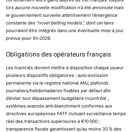
lors aucune nouvelle modification n’a été annoncée mais
le gouvernement surveille attentivement l’émergence
constante des “novel betting models”, dont certains
pourraient être intégrés dans une éventuelle mise à jour
prévue pour fin‑2026.
Obligations des opérateurs français
Les licenciés doivent mettre à disposition chaque joueur
plusieurs dispositifs obligatoires : auto‑exclusion
permanente via le registre national ANJ, plafonds
journaliers/hebdomadaires fixables par défaut afin
d’éviter tout dépassement budgétaire incontrôlé ;
systèmes avancés anti‑blanchiment conformes aux
directives européennes FATF incluant surveillance temps
réel des transactions supérieures à €10 000 ;
transparence fiscale garantissant qu’au moins 30 % des