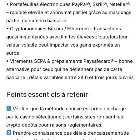
• Portefeuilles électroniques PayPal®, Skrill®, Neteller®
– rapidité élevée et anonymat partiel grâce au masquage
partiel du numéro bancaire
• Cryptomonnaies Bitcoin / Ethereum – transactions
quasi‑instantanées avec limites élevées ; toutefois leur
valeur volatile peut impacter vos gains exprimés en
euros
• Virements SEPA & prépaiements Paysafecard® – bonne
alternative pour ceux qui ne détiennent pas de carte
bancaire ; délais variables entre 24 h et trois jours ouvrés
Points essentiels à retenir :
Vérifier que la méthode choisie est prise en charge
par le casino sélectionné ; certains sites refusent les
crypto‑dépôts pour raisons réglementaires
Prendre connaissance des délais d’encaissement/de