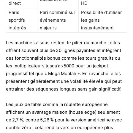
direct
HD
Paris
Pari combiné sur
Possibilité d’utiliser
sportifs
événements
les gains
intégrés
majeurs
instantanément
Les machines à sous restent le pilier du marché ; elles
offrent souvent plus de 30 lignes payantes et intègrent
des fonctionnalités bonus comme les tours gratuits ou
les multiplicateurs jusqu’à x5000 pour un jackpot
progressif tel que « Mega Moolah ». En revanche, elles
présentent généralement une volatilité élevée qui peut
entraîner des séquences longues sans gain significatif.
Les jeux de table comme la roulette européenne
affichent un avantage maison (house edge) seulement
de 2,7 %, contre 5,26 % pour la version américaine avec
double zéro ; cela rend la version européenne plus