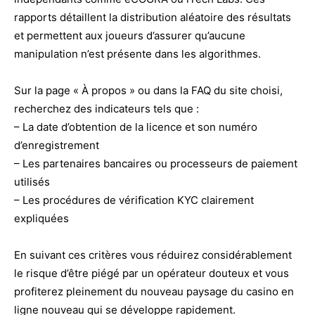
rapports détaillent la distribution aléatoire des résultats
et permettent aux joueurs d’assurer qu’aucune
manipulation n’est présente dans les algorithmes.
Sur la page « À propos » ou dans la FAQ du site choisi,
recherchez des indicateurs tels que :
– La date d’obtention de la licence et son numéro
d’enregistrement
– Les partenaires bancaires ou processeurs de paiement
utilisés
– Les procédures de vérification KYC clairement
expliquées
En suivant ces critères vous réduirez considérablement
le risque d’être piégé par un opérateur douteux et vous
profiterez pleinement du nouveau paysage du casino en
ligne nouveau qui se développe rapidement.