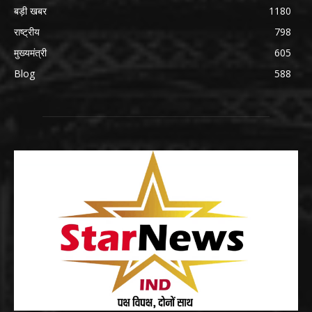
बड़ी खबर
1180
राष्ट्रीय
798
मुख्यमंत्री
605
Blog
588