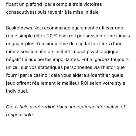
fixant un plafond (par exemple trois victoires
consécutives) puis revenir à la mise initiale
Basketnews.Net recommande également d’utiliser une
règle simple dite « 20 % bankroll per session » : ne jamais
engager plus d’un cinquième du capital total lors d’une
même session afin de limiter l’impact psychologique
négatif lié aux pertes importantes. Enfin, gardez toujours
un œil sur vos statistiques personnelles via l’historique
fourni par le casino ; cela vous aidera à identifier quels
jeux offrent réellement le meilleur ROI selon votre style
individuel.
Cet article a été rédigé dans une optique informative et
responsable.