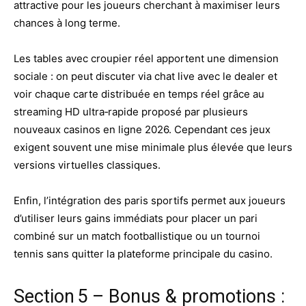
attractive pour les joueurs cherchant à maximiser leurs
chances à long terme.
Les tables avec croupier réel apportent une dimension
sociale : on peut discuter via chat live avec le dealer et
voir chaque carte distribuée en temps réel grâce au
streaming HD ultra‑rapide proposé par plusieurs
nouveaux casinos en ligne 2026. Cependant ces jeux
exigent souvent une mise minimale plus élevée que leurs
versions virtuelles classiques.
Enfin, l’intégration des paris sportifs permet aux joueurs
d’utiliser leurs gains immédiats pour placer un pari
combiné sur un match footballistique ou un tournoi
tennis sans quitter la plateforme principale du casino.
Section 5 – Bonus & promotions :