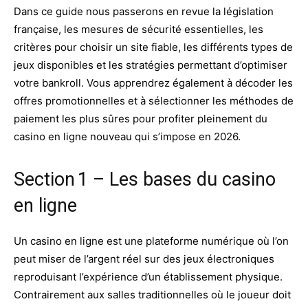
Dans ce guide nous passerons en revue la législation
française, les mesures de sécurité essentielles, les
critères pour choisir un site fiable, les différents types de
jeux disponibles et les stratégies permettant d’optimiser
votre bankroll. Vous apprendrez également à décoder les
offres promotionnelles et à sélectionner les méthodes de
paiement les plus sûres pour profiter pleinement du
casino en ligne nouveau qui s’impose en 2026.
Section 1 – Les bases du casino
en ligne
Un casino en ligne est une plateforme numérique où l’on
peut miser de l’argent réel sur des jeux électroniques
reproduisant l’expérience d’un établissement physique.
Contrairement aux salles traditionnelles où le joueur doit