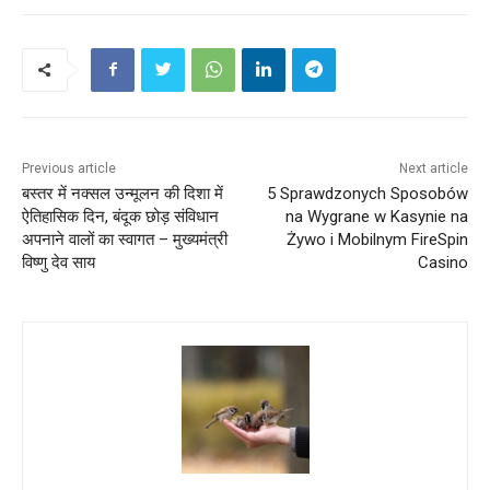
Previous article
Next article
बस्तर में नक्सल उन्मूलन की दिशा में
5 Sprawdzonych Sposobów
ऐतिहासिक दिन, बंदूक छोड़ संविधान
na Wygrane w Kasynie na
अपनाने वालों का स्वागत – मुख्यमंत्री
Żywo i Mobilnym FireSpin
विष्णु देव साय
Casino