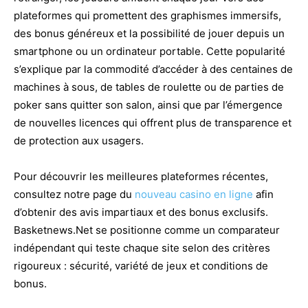
plateformes qui promettent des graphismes immersifs,
des bonus généreux et la possibilité de jouer depuis un
smartphone ou un ordinateur portable. Cette popularité
s’explique par la commodité d’accéder à des centaines de
machines à sous, de tables de roulette ou de parties de
poker sans quitter son salon, ainsi que par l’émergence
de nouvelles licences qui offrent plus de transparence et
de protection aux usagers.
Pour découvrir les meilleures plateformes récentes,
consultez notre page du
nouveau casino en ligne
afin
d’obtenir des avis impartiaux et des bonus exclusifs.
Basketnews.Net se positionne comme un comparateur
indépendant qui teste chaque site selon des critères
rigoureux : sécurité, variété de jeux et conditions de
bonus.