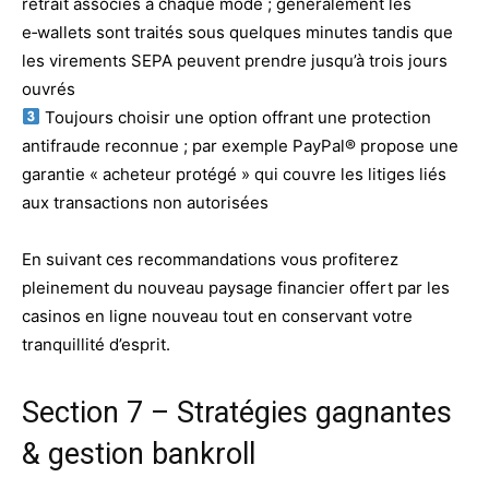
retrait associés à chaque mode ; généralement les
e‑wallets sont traités sous quelques minutes tandis que
les virements SEPA peuvent prendre jusqu’à trois jours
ouvrés
Toujours choisir une option offrant une protection
antifraude reconnue ; par exemple PayPal® propose une
garantie « acheteur protégé » qui couvre les litiges liés
aux transactions non autorisées
En suivant ces recommandations vous profiterez
pleinement du nouveau paysage financier offert par les
casinos en ligne nouveau tout en conservant votre
tranquillité d’esprit.
Section 7 – Stratégies gagnantes
& gestion bankroll