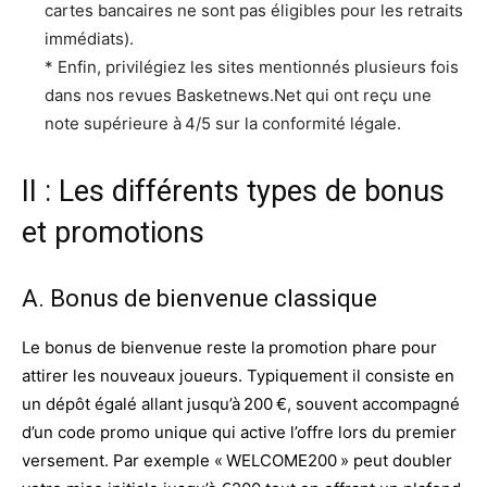
cartes bancaires ne sont pas éligibles pour les retraits
immédiats).
* Enfin, privilégiez les sites mentionnés plusieurs fois
dans nos revues Basketnews.Net qui ont reçu une
note supérieure à 4/5 sur la conformité légale.
II : Les différents types de bonus
et promotions
A. Bonus de bienvenue classique
Le bonus de bienvenue reste la promotion phare pour
attirer les nouveaux joueurs. Typiquement il consiste en
un dépôt égalé allant jusqu’à 200 €, souvent accompagné
d’un code promo unique qui active l’offre lors du premier
versement. Par exemple « WELCOME200 » peut doubler