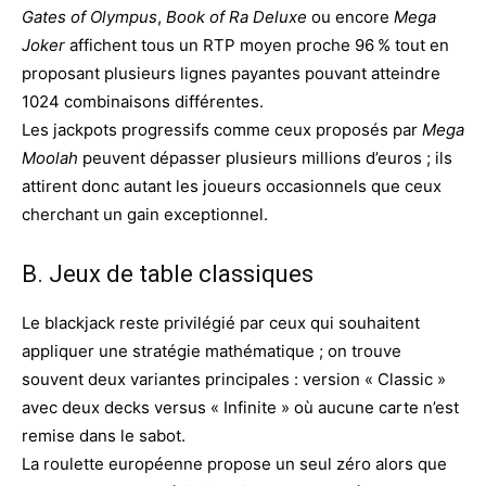
Gates of Olympus
,
Book of Ra Deluxe
ou encore
Mega
Joker
affichent tous un RTP moyen proche 96 % tout en
proposant plusieurs lignes payantes pouvant atteindre
1024 combinaisons différentes.
Les jackpots progressifs comme ceux proposés par
Mega
Moolah
peuvent dépasser plusieurs millions d’euros ; ils
attirent donc autant les joueurs occasionnels que ceux
cherchant un gain exceptionnel.
B. Jeux de table classiques
Le blackjack reste privilégié par ceux qui souhaitent
appliquer une stratégie mathématique ; on trouve
souvent deux variantes principales : version « Classic »
avec deux decks versus « Infinite » où aucune carte n’est
remise dans le sabot.
La roulette européenne propose un seul zéro alors que