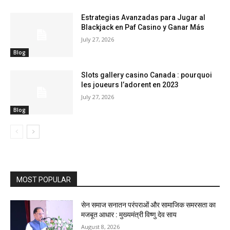
Estrategias Avanzadas para Jugar al
Blackjack en Paf Casino y Ganar Más
July 27, 2026
Blog
Slots gallery casino Canada : pourquoi
les joueurs l’adorent en 2023
July 27, 2026
Blog
MOST POPULAR
सेन समाज सनातन परंपराओं और सामाजिक समरसता का
मजबूत आधार : मुख्यमंत्री विष्णु देव साय
August 8, 2026