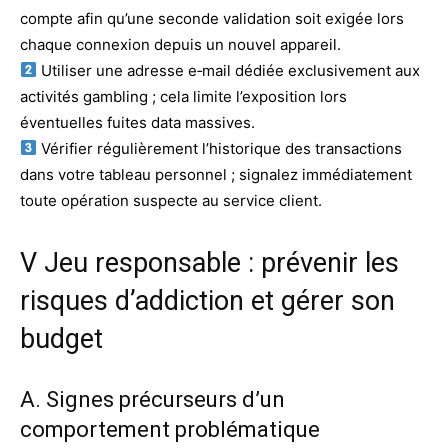
compte afin qu’une seconde validation soit exigée lors
chaque connexion depuis un nouvel appareil.
Utiliser une adresse e‑mail dédiée exclusivement aux
activités gambling ; cela limite l’exposition lors
éventuelles fuites data massives.
Vérifier régulièrement l’historique des transactions
dans votre tableau personnel ; signalez immédiatement
toute opération suspecte au service client.
V Jeu responsable : prévenir les
risques d’addiction et gérer son
budget
A. Signes précurseurs d’un
comportement problématique