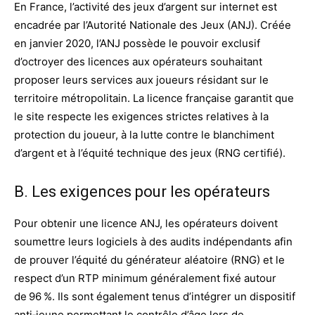
En France, l’activité des jeux d’argent sur internet est
encadrée par l’Autorité Nationale des Jeux (ANJ). Créée
en janvier 2020, l’ANJ possède le pouvoir exclusif
d’octroyer des licences aux opérateurs souhaitant
proposer leurs services aux joueurs résidant sur le
territoire métropolitain. La licence française garantit que
le site respecte les exigences strictes relatives à la
protection du joueur, à la lutte contre le blanchiment
d’argent et à l’équité technique des jeux (RNG certifié).
B. Les exigences pour les opérateurs
Pour obtenir une licence ANJ, les opérateurs doivent
soumettre leurs logiciels à des audits indépendants afin
de prouver l’équité du générateur aléatoire (RNG) et le
respect d’un RTP minimum généralement fixé autour
de 96 %. Ils sont également tenus d’intégrer un dispositif
anti‑jeune permettant le contrôle d’âge lors de