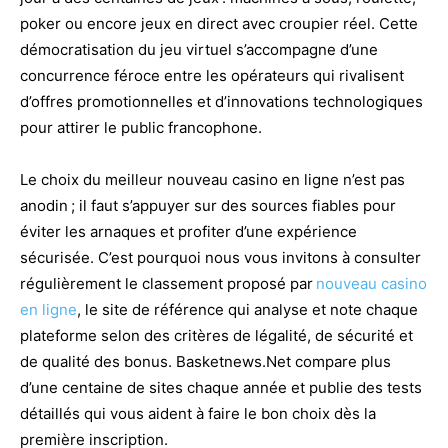
poker ou encore jeux en direct avec croupier réel. Cette
démocratisation du jeu virtuel s’accompagne d’une
concurrence féroce entre les opérateurs qui rivalisent
d’offres promotionnelles et d’innovations technologiques
pour attirer le public francophone.
Le choix du meilleur nouveau casino en ligne n’est pas
anodin ; il faut s’appuyer sur des sources fiables pour
éviter les arnaques et profiter d’une expérience
sécurisée. C’est pourquoi nous vous invitons à consulter
régulièrement le classement proposé par
nouveau casino
en ligne
, le site de référence qui analyse et note chaque
plateforme selon des critères de légalité, de sécurité et
de qualité des bonus. Basketnews.Net compare plus
d’une centaine de sites chaque année et publie des tests
détaillés qui vous aident à faire le bon choix dès la
première inscription.