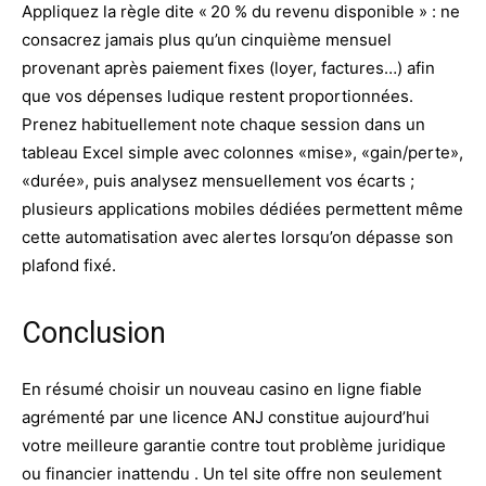
Appliquez la règle dite « 20 % du revenu disponible » : ne
consacrez jamais plus qu’un cinquième mensuel
provenant après paiement fixes (loyer, factures…) afin
que vos dépenses ludique restent proportionnées.
Prenez habituellement note chaque session dans un
tableau Excel simple avec colonnes «mise», «gain/perte»,
«durée», puis analysez mensuellement vos écarts ;
plusieurs applications mobiles dédiées permettent même
cette automatisation avec alertes lorsqu’on dépasse son
plafond fixé.
Conclusion
En résumé choisir un nouveau casino en ligne fiable
agrémenté par une licence ANJ constitue aujourd’hui
votre meilleure garantie contre tout problème juridique
ou financier inattendu . Un tel site offre non seulement