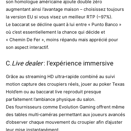
son homologue américaine ajoute double zéro
augmentant ainsi l’avantage maison – choisissez toujours
la version EU si vous visez un meilleur RTP (~97%).
Le baccarat se décline quant à lui entre « Punto Banco »
où c’est essentiellement la chance qui décide et
« Chemin De Fer », moins répandu mais apprécié pour
son aspect interactif.
C.
Live dealer
: l’expérience immersive
Grâce au streaming HD ultra‑rapide combiné au suivi
motion capture des croupiers réels, jouer au poker Texas
Hold’em ou au baccarat live reproduit presque
parfaitement l’ambiance physique du salon.
Des fournisseurs comme Evolution Gaming offrent même
des tables multi‑caméras permettant aux joueurs avancés
d’observer chaque mouvement du croupier afin d’ajuster
leur mise instantanément.