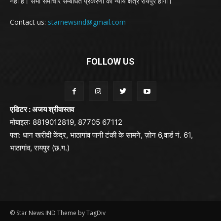
नही है। सभी समाचार सम्बंधित प्रकरणों का न्याय क्षेत्र रायपुर होगा।
Contact us:
starnewsind@gmail.com
FOLLOW US
एडिटर : अजय श्रीवास्तव
मोबाइल: 8819012819, 87705 67112
पता: धान खरीदी केंद्र, भाठागांव पानी टंकी के सामने, ज़ोन 6,वार्ड नं. 61,
भाठागांव, रायपुर (छ.ग.)
© Star News IND Theme by TagDiv