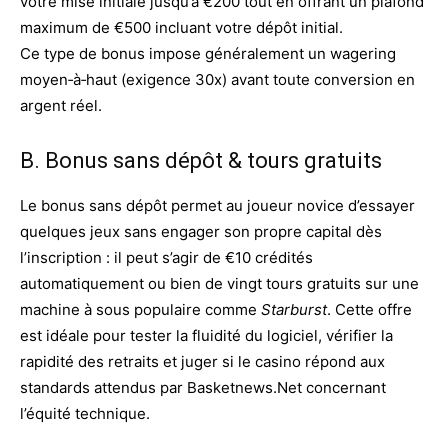
votre mise initiale jusqu’à €200 tout en offrant un plafond
maximum de €500 incluant votre dépôt initial.
Ce type de bonus impose généralement un wagering
moyen‑à‑haut (exigence 30x) avant toute conversion en
argent réel.
B. Bonus sans dépôt & tours gratuits
Le bonus sans dépôt permet au joueur novice d’essayer
quelques jeux sans engager son propre capital dès
l’inscription : il peut s’agir de €10 crédités
automatiquement ou bien de vingt tours gratuits sur une
machine à sous populaire comme
Starburst
. Cette offre
est idéale pour tester la fluidité du logiciel, vérifier la
rapidité des retraits et juger si le casino répond aux
standards attendus par Basketnews.Net concernant
l’équité technique.