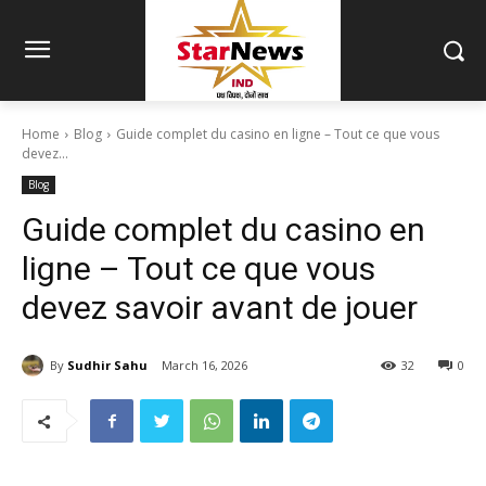
Home
Blog
Guide complet du casino en ligne – Tout ce que vous
devez...
Blog
Guide complet du casino en
ligne – Tout ce que vous
devez savoir avant de jouer
By
Sudhir Sahu
March 16, 2026
32
0