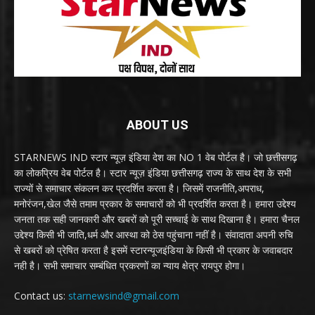
ABOUT US
STARNEWS IND स्टार न्यूज़ इंडिया देश का NO 1 वेब पोर्टल है। जो छत्तीसगढ़
का लोकप्रिय वेब पोर्टल है। स्टार न्यूज़ इंडिया छत्तीसगढ़ राज्य के साथ देश के सभी
राज्यों से समाचार संकलन कर प्रदर्शित करता है। जिसमें राजनीति,अपराध,
मनोरंजन,खेल जैसे तमाम प्रकार के समाचारों को भी प्रदर्शित करता है। हमारा उद्देश्य
जनता तक सही जानकारी और खबरों को पूरी सच्चाई के साथ दिखाना है। हमारा चैनल
उद्देश्य किसी भी जाति,धर्म और आस्था को ठेस पहुंचाना नहीं है। संवादाता अपनी रुचि
से खबरों को प्रेषित करता है इसमें स्टारन्यूजइंडिया के किसी भी प्रकार के जवाबदार
नही है। सभी समाचार सम्बंधित प्रकरणों का न्याय क्षेत्र रायपुर होगा।
Contact us:
starnewsind@gmail.com