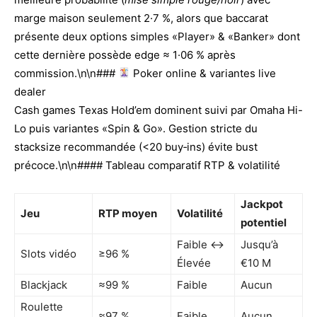
marge maison seulement 2·7 %, alors que baccarat
présente deux options simples «Player» & «Banker» dont
cette dernière possède edge ≈ 1·06 % après
commission.\n\n###
Poker online & variantes live
dealer
Cash games Texas Hold’em dominent suivi par Omaha Hi-
Lo puis variantes «Spin & Go». Gestion stricte du
stacksize recommandée (<20 buy‑ins) évite bust
précoce.\n\n#### Tableau comparatif RTP & volatilité
Jackpot
Jeu
RTP moyen
Volatilité
potentiel
Faible ↔︎
Jusqu’à
Slots vidéo
≥96 %
Élevée
€10 M
Blackjack
≈99 %
Faible
Aucun
Roulette
≈97 %
Faible
Aucun