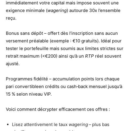
immédiatement votre capital mais impose souvent une
exigence minimale (
wagering
) autourde 30x l’ensemble
reçu.
Bonus sans dépôt – offert dès l’inscription sans aucun
versement préalable (exemple : €10 gratuits). Idéal pour
tester le portefeuille mais soumis aux limites strictes sur
retrait maximum (<€200) ainsi qu’à un
RTP
réel souvent
ajusté.
Programmes fidélité – accumulation points lors chaque
pari convertibleen crédits ou cash‑back mensuel jusqu’à
15 % selon niveau VIP.
Voici comment décrypter efficacement ces offres :
Lisez attentivement le taux
wagering
– plus bas