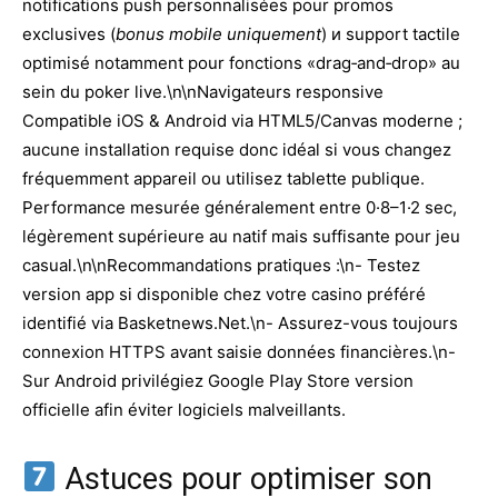
notifications push personnalisées pour promos
exclusives (
bonus mobile uniquement
) и support tactile
optimisé notamment pour fonctions «drag‑and‑drop» au
sein du poker live.\n\nNavigateurs responsive
Compatible iOS & Android via HTML5/Canvas moderne ;
aucune installation requise donc idéal si vous changez
fréquemment appareil ou utilisez tablette publique.
Performance mesurée généralement entre 0·8–1·2 sec,
légèrement supérieure au natif mais suffisante pour jeu
casual.\n\nRecommandations pratiques :\n- Testez
version app si disponible chez votre casino préféré
identifié via Basketnews.Net.\n- Assurez-vous toujours
connexion HTTPS avant saisie données financières.\n-
Sur Android privilégiez Google Play Store version
officielle afin éviter logiciels malveillants.
Astuces pour optimiser son