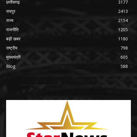
छत्तीसगढ़
3177
रायपुर
2413
राज्य
2154
राजनीति
1205
बड़ी खबर
1180
राष्ट्रीय
798
मुख्यमंत्री
605
Blog
588