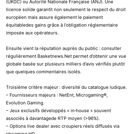
(UKGC) ou Autorité Nationale Française (ANJ). Une
licence solide garantit non seulement le respect du droit
européen mais assure également le paiement
équitabledes gains grâce à l’obligation réglementaire
imposée aux opérateurs.
Ensuite vient la réputation auprès du public : consulter
régulièrement Basketnews.Net permet d’obtenir une vue
globale basée sur plusieurs milliers d’avis vérifiés plutôt
que quelques commentaires isolés.
Troisième critère majeur : diversité du catalogue ludique.
– Fournisseurs majeurs : NetEnt, Microgaming®,
Evolution Gaming.
– Jeux exclusifs développés « in‑house » souvent
associés à davantagede RTP moyen (>96%).
– Options live dealer avec croupiers réels diffusés via
streaming HD.