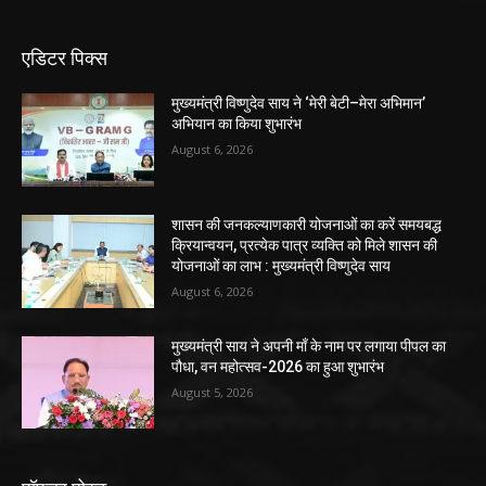
एडिटर पिक्स
मुख्यमंत्री विष्णुदेव साय ने ‘मेरी बेटी–मेरा अभिमान’
अभियान का किया शुभारंभ
August 6, 2026
शासन की जनकल्याणकारी योजनाओं का करें समयबद्ध
क्रियान्वयन, प्रत्येक पात्र व्यक्ति को मिले शासन की
योजनाओं का लाभ : मुख्यमंत्री विष्णुदेव साय
August 6, 2026
मुख्यमंत्री साय ने अपनी माँ के नाम पर लगाया पीपल का
पौधा, वन महोत्सव-2026 का हुआ शुभारंभ
August 5, 2026