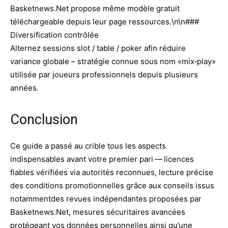
Basketnews.Net propose même modèle gratuit
téléchargeable depuis leur page ressources.\n\n###
Diversification contrôlée
Alternez sessions slot / table / poker afin réduire
variance globale – stratégie connue sous nom «mix‑play»
utilisée par joueurs professionnels depuis plusieurs
années.
Conclusion
Ce guide a passé au crible tous les aspects
indispensables avant votre premier pari — licences
fiables vérifiées via autorités reconnues, lecture précise
des conditions promotionnelles grâce aux conseils issus
notammentdes revues indépendantes proposées par
Basketnews.Net, mesures sécuritaires avancées
protégeant vos données personnelles ainsi qu’une