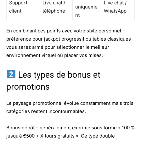
Support
Live chat /
Live chat /
uniqueme
client
téléphone
WhatsApp
nt
En combinant ces points avec votre style personnel –
préférence pour jackpot progressif ou tables classiques –
vous serez armé pour sélectionner le meilleur
environnement virtuel où placer vos mises.
Les types de bonus et
promotions
Le paysage promotionnel évolue constamment mais trois
catégories restent incontournables.
Bonus dépôt – généralement exprimé sous forme « 100 %
jusqu’à €500 + X tours gratuits ». Ce type double