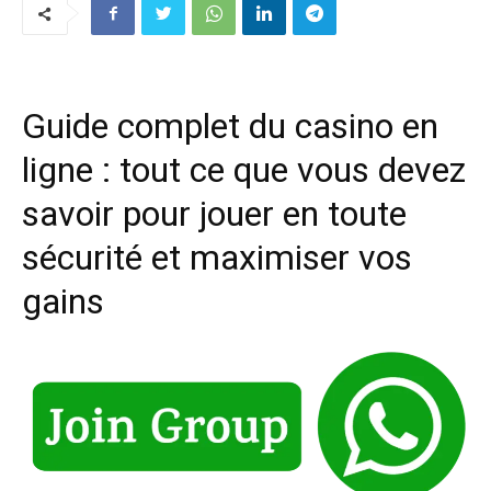
Guide complet du casino en
ligne : tout ce que vous devez
savoir pour jouer en toute
sécurité et maximiser vos
gains