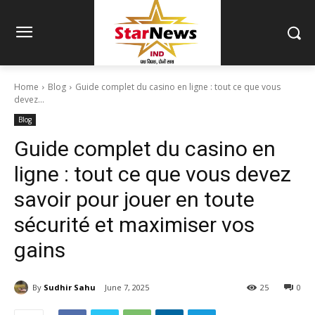
Home
Blog
Guide complet du casino en ligne : tout ce que vous
devez...
Blog
Guide complet du casino en
ligne : tout ce que vous devez
savoir pour jouer en toute
sécurité et maximiser vos
gains
By
Sudhir Sahu
June 7, 2025
25
0