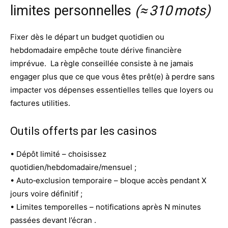
limites personnelles
(≈ 310 mots)
Fixer dès le départ un budget quotidien ou
hebdomadaire empêche toute dérive financière
imprévue. La règle conseillée consiste à ne jamais
engager plus que ce que vous êtes prêt(e) à perdre sans
impacter vos dépenses essentielles telles que loyers ou
factures utilities.
Outils offerts par les casinos
• Dépôt limité – choisissez
quotidien/hebdomadaire/mensuel ;
• Auto‑exclusion temporaire – bloque accès pendant X
jours voire définitif ;
• Limites temporelles – notifications après N minutes
passées devant l’écran .