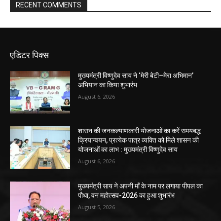
RECENT COMMENTS
एडिटर पिक्स
मुख्यमंत्री विष्णुदेव साय ने ‘मेरी बेटी–मेरा अभिमान’
अभियान का किया शुभारंभ
August 6, 2026
शासन की जनकल्याणकारी योजनाओं का करें समयबद्ध
क्रियान्वयन, प्रत्येक पात्र व्यक्ति को मिले शासन की
योजनाओं का लाभ : मुख्यमंत्री विष्णुदेव साय
August 6, 2026
मुख्यमंत्री साय ने अपनी माँ के नाम पर लगाया पीपल का
पौधा, वन महोत्सव-2026 का हुआ शुभारंभ
August 5, 2026