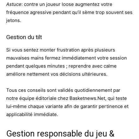
Astuce
: contre un joueur loose augmentez votre
fréquence agressive pendant qu’il sème trop souvent ses
jetons.
Gestion du tilt
Si vous sentez monter frustration après plusieurs
mauvaises mains fermez immédiatement votre session
pendant quelques minutes ; reprendre avec calme
améliore nettement vos décisions ultérieures.
Tous ces conseils sont validés quotidiennement par
notre équipe éditoriale chez Basketnews.Net, qui teste
lui‑même chaque variante afin de garantir pertinence et
applicabilité immédiate.
Gestion responsable du jeu &