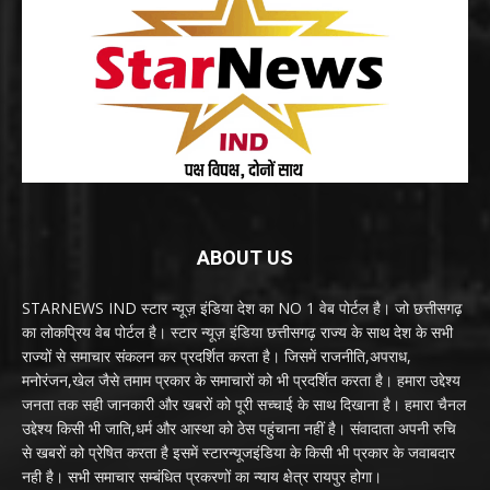
ABOUT US
STARNEWS IND स्टार न्यूज़ इंडिया देश का NO 1 वेब पोर्टल है। जो छत्तीसगढ़
का लोकप्रिय वेब पोर्टल है। स्टार न्यूज़ इंडिया छत्तीसगढ़ राज्य के साथ देश के सभी
राज्यों से समाचार संकलन कर प्रदर्शित करता है। जिसमें राजनीति,अपराध,
मनोरंजन,खेल जैसे तमाम प्रकार के समाचारों को भी प्रदर्शित करता है। हमारा उद्देश्य
जनता तक सही जानकारी और खबरों को पूरी सच्चाई के साथ दिखाना है। हमारा चैनल
उद्देश्य किसी भी जाति,धर्म और आस्था को ठेस पहुंचाना नहीं है। संवादाता अपनी रुचि
से खबरों को प्रेषित करता है इसमें स्टारन्यूजइंडिया के किसी भी प्रकार के जवाबदार
नही है। सभी समाचार सम्बंधित प्रकरणों का न्याय क्षेत्र रायपुर होगा।