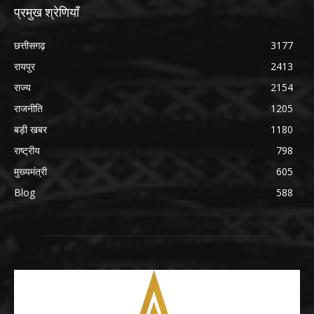
प्रमुख श्रेणियाँ
छत्तीसगढ़
3177
रायपुर
2413
राज्य
2154
राजनीति
1205
बड़ी खबर
1180
राष्ट्रीय
798
मुख्यमंत्री
605
Blog
588