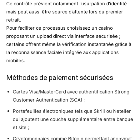
Ce contrôle prévient notamment l’usurpation d’identité
mais peut aussi être source d’attente lors du premier
retrait.
Pour faciliter ce processus choisissez un casino
proposant un upload direct via interface sécurisée ;
certains offrent même la vérification instantanée grâce à
la reconnaissance faciale intégrée aux applications
mobiles.
Méthodes de paiement sécurisées
Cartes Visa/MasterCard avec authentification Strong
Customer Authentication (SCA) ;
Portefeuilles électroniques tels que Skrill ou Neteller
qui ajoutent une couche supplémentaire entre banque
et site ;
Cryptomonnaies comme Bitcoin permettant anonymat