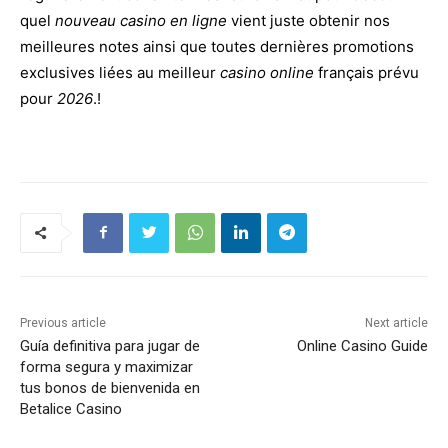
quel
nouveau casino en ligne
vient juste obtenir nos
meilleures notes ainsi que toutes dernières promotions
exclusives liées au meilleur
casino online
français prévu
pour
2026
.!
Previous article
Next article
Guía definitiva para jugar de
Online Casino Guide
forma segura y maximizar
tus bonos de bienvenida en
Betalice Casino