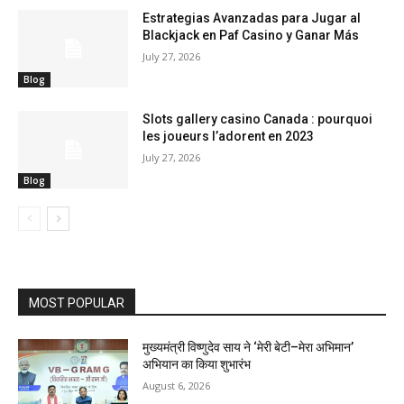
Estrategias Avanzadas para Jugar al
Blackjack en Paf Casino y Ganar Más
July 27, 2026
Blog
Slots gallery casino Canada : pourquoi
les joueurs l’adorent en 2023
July 27, 2026
Blog
MOST POPULAR
मुख्यमंत्री विष्णुदेव साय ने ‘मेरी बेटी–मेरा अभिमान’
अभियान का किया शुभारंभ
August 6, 2026