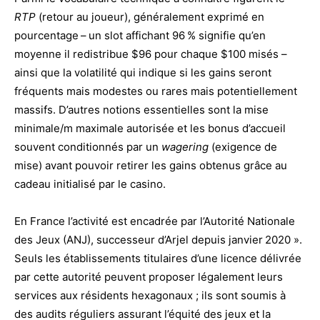
RTP
(retour au joueur), généralement exprimé en
pourcentage – un slot affichant 96 % signifie qu’en
moyenne il redistribue $96 pour chaque $100 misés –
ainsi que la volatilité qui indique si les gains seront
fréquents mais modestes ou rares mais potentiellement
massifs. D’autres notions essentielles sont la mise
minimale/m maximale autorisée et les bonus d’accueil
souvent conditionnés par un
wagering
(exigence de
mise) avant pouvoir retirer les gains obtenus grâce au
cadeau initialisé par le casino.
En France l’activité est encadrée par l’Autorité Nationale
des Jeux (ANJ), successeur d’Arjel depuis janvier 2020 ».
Seuls les établissements titulaires d’une licence délivrée
par cette autorité peuvent proposer légalement leurs
services aux résidents hexagonaux ; ils sont soumis à
des audits réguliers assurant l’équité des jeux et la