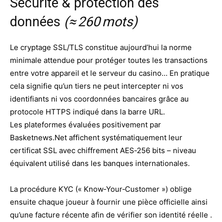
Sécurité & protection des
données
(≈ 260 mots)
Le cryptage SSL/TLS constitue aujourd’hui la norme
minimale attendue pour protéger toutes les transactions
entre votre appareil et le serveur du casino… En pratique
cela signifie qu’un tiers ne peut intercepter ni vos
identifiants ni vos coordonnées bancaires grâce au
protocole HTTPS indiqué dans la barre URL.
Les plateformes évaluées positivement par
Basketnews.Net affichent systématiquement leur
certificat SSL avec chiffrement AES‑256 bits – niveau
équivalent utilisé dans les banques internationales.
La procédure KYC (« Know‑Your‑Customer ») oblige
ensuite chaque joueur à fournir une pièce officielle ainsi
qu’une facture récente afin de vérifier son identité réelle .