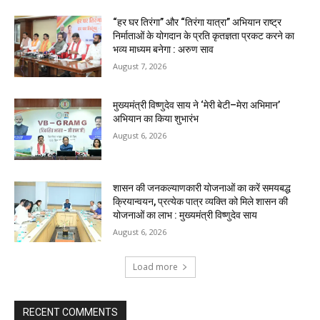
“हर घर तिरंगा” और “तिरंगा यात्रा” अभियान राष्ट्र
निर्माताओं के योगदान के प्रति कृतज्ञता प्रकट करने का
भव्य माध्यम बनेगा : अरुण साव
August 7, 2026
मुख्यमंत्री विष्णुदेव साय ने ‘मेरी बेटी–मेरा अभिमान’
अभियान का किया शुभारंभ
August 6, 2026
शासन की जनकल्याणकारी योजनाओं का करें समयबद्ध
क्रियान्वयन, प्रत्येक पात्र व्यक्ति को मिले शासन की
योजनाओं का लाभ : मुख्यमंत्री विष्णुदेव साय
August 6, 2026
Load more
RECENT COMMENTS