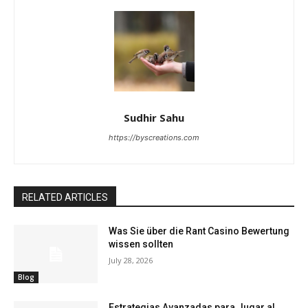
Sudhir Sahu
https://byscreations.com
RELATED ARTICLES
Was Sie über die Rant Casino Bewertung
wissen sollten
July 28, 2026
Blog
Estrategias Avanzadas para Jugar al