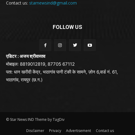
Contact us:
starnewsind@gmail.com
FOLLOW US
एडिटर : अजय श्रीवास्तव
मोबाइल: 8819012819, 87705 67112
पता: धान खरीदी केंद्र, भाठागांव पानी टंकी के सामने, ज़ोन 6,वार्ड नं. 61,
भाठागांव, रायपुर (छ.ग.)
© Star News IND Theme by TagDiv
Disclaimer
Privacy
Advertisement
Contact us