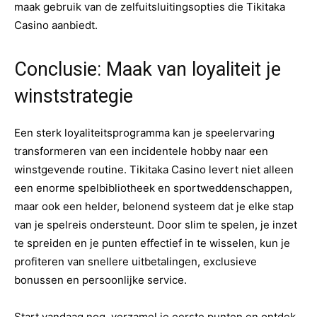
maak gebruik van de zelfuitsluitingsopties die Tikitaka
Casino aanbiedt.
Conclusie: Maak van loyaliteit je
winststrategie
Een sterk loyaliteitsprogramma kan je speelervaring
transformeren van een incidentele hobby naar een
winstgevende routine. Tikitaka Casino levert niet alleen
een enorme spelbibliotheek en sportweddenschappen,
maar ook een helder, belonend systeem dat je elke stap
van je spelreis ondersteunt. Door slim te spelen, je inzet
te spreiden en je punten effectief in te wisselen, kun je
profiteren van snellere uitbetalingen, exclusieve
bonussen en persoonlijke service.
Start vandaag nog, verzamel je eerste punten en ontdek