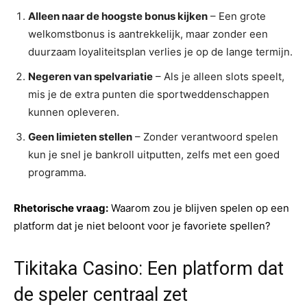
Alleen naar de hoogste bonus kijken
– Een grote
welkomstbonus is aantrekkelijk, maar zonder een
duurzaam loyaliteitsplan verlies je op de lange termijn.
Negeren van spelvariatie
– Als je alleen slots speelt,
mis je de extra punten die sportweddenschappen
kunnen opleveren.
Geen limieten stellen
– Zonder verantwoord spelen
kun je snel je bankroll uitputten, zelfs met een goed
programma.
Rhetorische vraag:
Waarom zou je blijven spelen op een
platform dat je niet beloont voor je favoriete spellen?
Tikitaka Casino: Een platform dat
de speler centraal zet