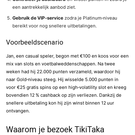
een aantrekkelijk aanbod ziet.
Gebruik de VIP‑service
zodra je Platinum‑niveau
bereikt voor nog snellere uitbetalingen.
Voorbeeldscenario
Jan, een casual speler, begon met €100 en koos voor een
mix van slots en voetbalweddenschappen. Na twee
weken had hij 22.000 punten verzameld, waardoor hij
naar Gold‑niveau steeg. Hij wisselde 5.000 punten in
voor €25 gratis spins op een high‑volatility slot en kreeg
bovendien 12 % cashback op zijn verliezen. Dankzij de
snellere uitbetaling kon hij zijn winst binnen 12 uur
ontvangen.
Waarom je
bezoek TikiTaka