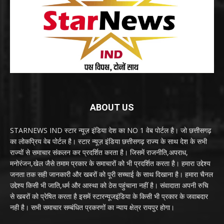
ABOUT US
STARNEWS IND स्टार न्यूज़ इंडिया देश का NO 1 वेब पोर्टल है। जो छत्तीसगढ़
का लोकप्रिय वेब पोर्टल है। स्टार न्यूज़ इंडिया छत्तीसगढ़ राज्य के साथ देश के सभी
राज्यों से समाचार संकलन कर प्रदर्शित करता है। जिसमें राजनीति,अपराध,
मनोरंजन,खेल जैसे तमाम प्रकार के समाचारों को भी प्रदर्शित करता है। हमारा उद्देश्य
जनता तक सही जानकारी और खबरों को पूरी सच्चाई के साथ दिखाना है। हमारा चैनल
उद्देश्य किसी भी जाति,धर्म और आस्था को ठेस पहुंचाना नहीं है। संवादाता अपनी रुचि
से खबरों को प्रेषित करता है इसमें स्टारन्यूजइंडिया के किसी भी प्रकार के जवाबदार
नही है। सभी समाचार सम्बंधित प्रकरणों का न्याय क्षेत्र रायपुर होगा।