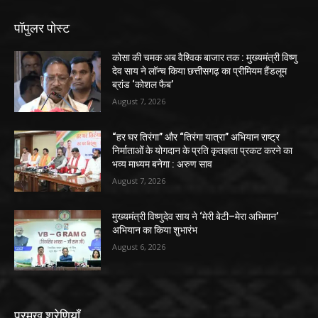
पॉपुलर पोस्ट
कोसा की चमक अब वैश्विक बाजार तक : मुख्यमंत्री विष्णु
देव साय ने लॉन्च किया छत्तीसगढ़ का प्रीमियम हैंडलूम
ब्रांड ‘कोशल फैब’
August 7, 2026
“हर घर तिरंगा” और “तिरंगा यात्रा” अभियान राष्ट्र
निर्माताओं के योगदान के प्रति कृतज्ञता प्रकट करने का
भव्य माध्यम बनेगा : अरुण साव
August 7, 2026
मुख्यमंत्री विष्णुदेव साय ने ‘मेरी बेटी–मेरा अभिमान’
अभियान का किया शुभारंभ
August 6, 2026
प्रमुख श्रेणियाँ