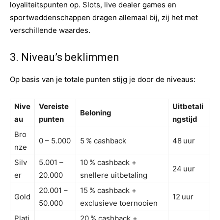
loyaliteitspunten op. Slots, live dealer games en
sportweddenschappen dragen allemaal bij, zij het met
verschillende waardes.
3. Niveau’s beklimmen
Op basis van je totale punten stijg je door de niveaus:
Nive
Vereiste
Uitbetali
Beloning
au
punten
ngstijd
Bro
0 – 5.000
5 % cashback
48 uur
nze
Silv
5.001 –
10 % cashback +
24 uur
er
20.000
snellere uitbetaling
20.001 –
15 % cashback +
Gold
12 uur
50.000
exclusieve toernooien
Plati
20 % cashback +