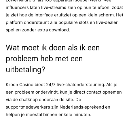
influencers laten live‑streams zien op hun telefoon, zodat
je ziet hoe de interface eruitziet op een klein scherm. Het
platform ondersteunt alle populaire slots en live‑dealer
spellen zonder extra download.
Wat moet ik doen als ik een
probleem heb met een
uitbetaling?
Kroon Casino biedt 24/7 live‑chatondersteuning. Als je
een probleem ondervindt, kun je direct contact opnemen
via de chatknop onderaan de site. De
supportmedewerkers zijn Nederlands‑sprekend en
helpen je meestal binnen enkele minuten.