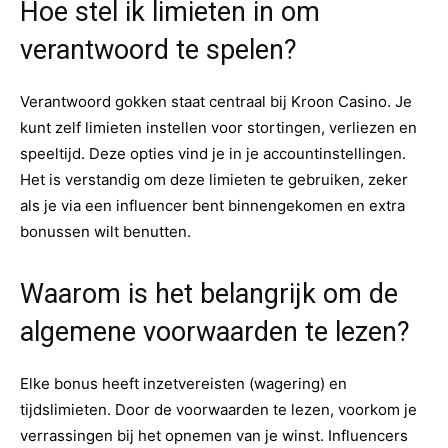
Hoe stel ik limieten in om
verantwoord te spelen?
Verantwoord gokken staat centraal bij Kroon Casino. Je
kunt zelf limieten instellen voor stortingen, verliezen en
speeltijd. Deze opties vind je in je accountinstellingen.
Het is verstandig om deze limieten te gebruiken, zeker
als je via een influencer bent binnengekomen en extra
bonussen wilt benutten.
Waarom is het belangrijk om de
algemene voorwaarden te lezen?
Elke bonus heeft inzetvereisten (wagering) en
tijdslimieten. Door de voorwaarden te lezen, voorkom je
verrassingen bij het opnemen van je winst. Influencers