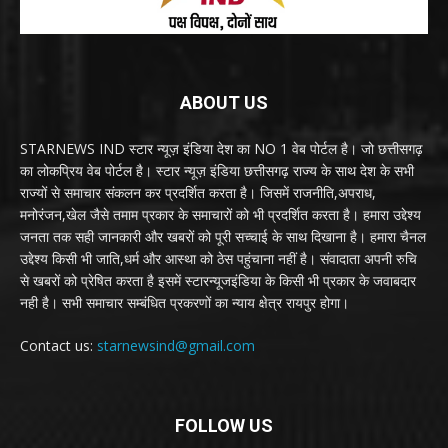
ABOUT US
STARNEWS IND स्टार न्यूज़ इंडिया देश का NO 1 वेब पोर्टल है। जो छत्तीसगढ़
का लोकप्रिय वेब पोर्टल है। स्टार न्यूज़ इंडिया छत्तीसगढ़ राज्य के साथ देश के सभी
राज्यों से समाचार संकलन कर प्रदर्शित करता है। जिसमें राजनीति,अपराध,
मनोरंजन,खेल जैसे तमाम प्रकार के समाचारों को भी प्रदर्शित करता है। हमारा उद्देश्य
जनता तक सही जानकारी और खबरों को पूरी सच्चाई के साथ दिखाना है। हमारा चैनल
उद्देश्य किसी भी जाति,धर्म और आस्था को ठेस पहुंचाना नहीं है। संवादाता अपनी रुचि
से खबरों को प्रेषित करता है इसमें स्टारन्यूजइंडिया के किसी भी प्रकार के जवाबदार
नही है। सभी समाचार सम्बंधित प्रकरणों का न्याय क्षेत्र रायपुर होगा।
Contact us:
starnewsind@gmail.com
FOLLOW US