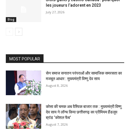
les joueurs l’adorent en 2023
July 27, 2026
Blog
MOST POPULAR
सेन समाज सनातन परंपराओं और सामाजिक समरसता का
मजबूत आधार : मुख्यमंत्री विष्णु देव साय
August 8, 2026
कोसा की चमक अब वैश्विक बाजार तक : मुख्यमंत्री विष्णु
देव साय ने लॉन्च किया छत्तीसगढ़ का प्रीमियम हैंडलूम
ब्रांड ‘कोशल फैब’
August 7, 2026