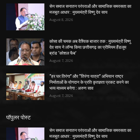
सेन समाज सनातन परंपराओं और सामाजिक समरसता का
मजबूत आधार : मुख्यमंत्री विष्णु देव साय
August 8, 2026
कोसा की चमक अब वैश्विक बाजार तक : मुख्यमंत्री विष्णु
देव साय ने लॉन्च किया छत्तीसगढ़ का प्रीमियम हैंडलूम
ब्रांड ‘कोशल फैब’
August 7, 2026
“हर घर तिरंगा” और “तिरंगा यात्रा” अभियान राष्ट्र
निर्माताओं के योगदान के प्रति कृतज्ञता प्रकट करने का
भव्य माध्यम बनेगा : अरुण साव
August 7, 2026
पॉपुलर पोस्ट
सेन समाज सनातन परंपराओं और सामाजिक समरसता का
मजबूत आधार : मुख्यमंत्री विष्णु देव साय