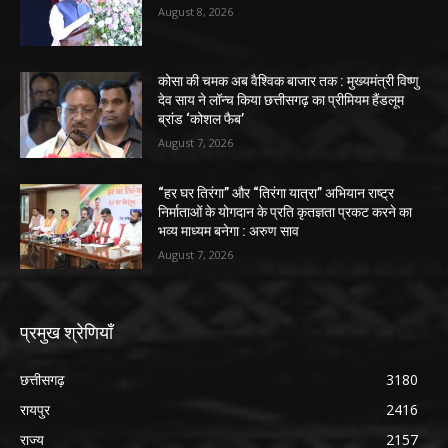
August 8, 2026
कोसा की चमक अब वैश्विक बाजार तक : मुख्यमंत्री विष्णु
देव साय ने लॉन्च किया छत्तीसगढ़ का प्रीमियम हैंडलूम
ब्रांड ‘कोशल फैब’
August 7, 2026
“हर घर तिरंगा” और “तिरंगा यात्रा” अभियान राष्ट्र
निर्माताओं के योगदान के प्रति कृतज्ञता प्रकट करने का
भव्य माध्यम बनेगा : अरुण साव
August 7, 2026
प्रमुख श्रेणियाँ
छत्तीसगढ़
3180
रायपुर
2416
राज्य
2157