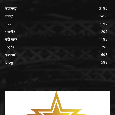
छत्तीसगढ़
3180
रायपुर
2416
राज्य
2157
राजनीति
1205
बड़ी खबर
1183
राष्ट्रीय
798
मुख्यमंत्री
608
Blog
588