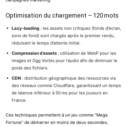
Optimisation du chargement – 120 mots
Lazy‑loading
: les assets non critiques (fonds d’écran,
sons de fond) sont chargés après le premier rendu,
réduisant le temps d’attente initial.
Compression d’assets
: utilisation de WebP pour les
images et Ogg Vorbis pour l’audio afin de diminuer le
poids des fichiers.
CDN
: distribution géographique des ressources via
des réseaux comme Cloudflare, garantissant un temps
de latence inférieur à 50 ms pour les joueurs en
France.
Ces techniques permettent à un jeu comme “Mega
Fortune” de démarrer en moins de deux secondes,