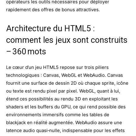
opérateurs les outils nécessaires pour déployer
rapidement des offres de bonus attractives.
Architecture du HTML5 :
comment les jeux sont construits
– 360 mots
Le cœur d’un jeu HTML5 repose sur trois piliers
technologiques : Canvas, WebGL et WebAudio. Canvas
fournit une surface de dessin 2D où chaque sprite, icône
ou texte est rendu pixel par pixel. WebGL, quant à lui,
étend ces possibilités au rendu 3D en exploitant les
shaders et les buffers du GPU, ce qui rend possible des
environnements immersifs comme les tables de
blackjack en réalité augmentée. WebAudio assure une
latence audio quasi‑nulle, indispensable pour les effets