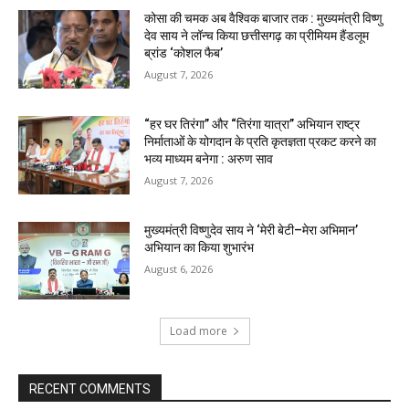
कोसा की चमक अब वैश्विक बाजार तक : मुख्यमंत्री विष्णु
देव साय ने लॉन्च किया छत्तीसगढ़ का प्रीमियम हैंडलूम
ब्रांड ‘कोशल फैब’
August 7, 2026
“हर घर तिरंगा” और “तिरंगा यात्रा” अभियान राष्ट्र
निर्माताओं के योगदान के प्रति कृतज्ञता प्रकट करने का
भव्य माध्यम बनेगा : अरुण साव
August 7, 2026
मुख्यमंत्री विष्णुदेव साय ने ‘मेरी बेटी–मेरा अभिमान’
अभियान का किया शुभारंभ
August 6, 2026
Load more
RECENT COMMENTS