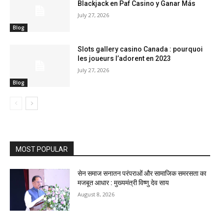
Blackjack en Paf Casino y Ganar Más
July 27, 2026
Blog
Slots gallery casino Canada : pourquoi
les joueurs l’adorent en 2023
July 27, 2026
Blog
MOST POPULAR
सेन समाज सनातन परंपराओं और सामाजिक समरसता का
मजबूत आधार : मुख्यमंत्री विष्णु देव साय
August 8, 2026