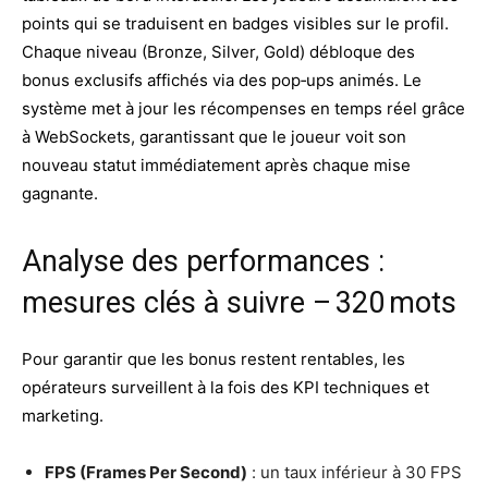
points qui se traduisent en badges visibles sur le profil.
Chaque niveau (Bronze, Silver, Gold) débloque des
bonus exclusifs affichés via des pop‑ups animés. Le
système met à jour les récompenses en temps réel grâce
à WebSockets, garantissant que le joueur voit son
nouveau statut immédiatement après chaque mise
gagnante.
Analyse des performances :
mesures clés à suivre – 320 mots
Pour garantir que les bonus restent rentables, les
opérateurs surveillent à la fois des KPI techniques et
marketing.
FPS (Frames Per Second)
: un taux inférieur à 30 FPS