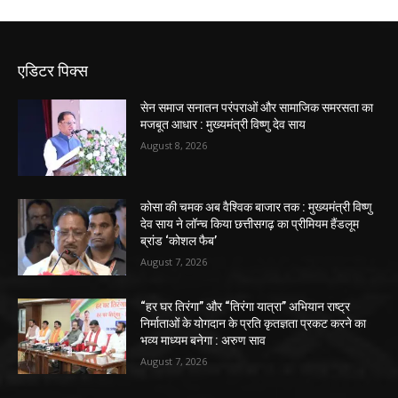
एडिटर पिक्स
सेन समाज सनातन परंपराओं और सामाजिक समरसता का
मजबूत आधार : मुख्यमंत्री विष्णु देव साय
August 8, 2026
कोसा की चमक अब वैश्विक बाजार तक : मुख्यमंत्री विष्णु
देव साय ने लॉन्च किया छत्तीसगढ़ का प्रीमियम हैंडलूम
ब्रांड ‘कोशल फैब’
August 7, 2026
“हर घर तिरंगा” और “तिरंगा यात्रा” अभियान राष्ट्र
निर्माताओं के योगदान के प्रति कृतज्ञता प्रकट करने का
भव्य माध्यम बनेगा : अरुण साव
August 7, 2026