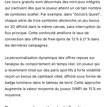
Les tours gratuits sont désormais des mini‑jeux intégrés
qui s’activent dès que le joueur atteint un certain nombre
de symboles scatter. Par exemple, dans “Gonzo’s Quest”,
chaque série de trois symboles déclenche un jeu bonus
en 3D affiché dans le même canvas, sans interruption du
flux principal. Cette continuité améliore le taux de
conversion des offres de free‑spins de 12 % à 21 % dans
les dernières campagnes.
La personnalisation dynamique des offres repose sur
l’analyse du comportement en temps réel. Un joueur qui
a récemment misé sur des paris sportifs à forte volatilité
reçoit un bonus de cashback ciblé, affiché sous forme de
badge lumineux dans le tableau de bord. Cette approche
augmente la valeur moyenne du joueur (VMP) de 15 % en
moyenne.