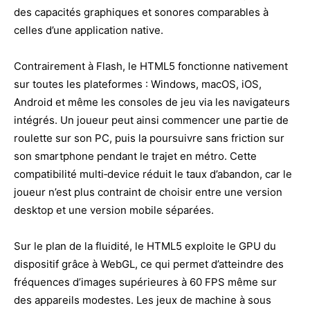
des capacités graphiques et sonores comparables à
celles d’une application native.
Contrairement à Flash, le HTML5 fonctionne nativement
sur toutes les plateformes : Windows, macOS, iOS,
Android et même les consoles de jeu via les navigateurs
intégrés. Un joueur peut ainsi commencer une partie de
roulette sur son PC, puis la poursuivre sans friction sur
son smartphone pendant le trajet en métro. Cette
compatibilité multi‑device réduit le taux d’abandon, car le
joueur n’est plus contraint de choisir entre une version
desktop et une version mobile séparées.
Sur le plan de la fluidité, le HTML5 exploite le GPU du
dispositif grâce à WebGL, ce qui permet d’atteindre des
fréquences d’images supérieures à 60 FPS même sur
des appareils modestes. Les jeux de machine à sous