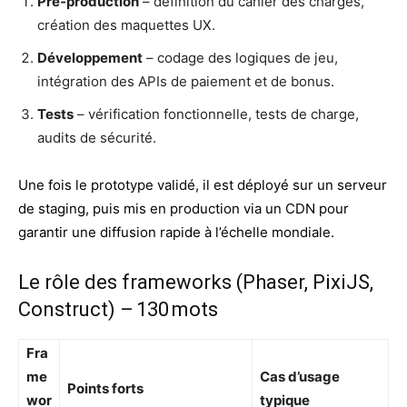
Pré‑production
– définition du cahier des charges,
création des maquettes UX.
Développement
– codage des logiques de jeu,
intégration des APIs de paiement et de bonus.
Tests
– vérification fonctionnelle, tests de charge,
audits de sécurité.
Une fois le prototype validé, il est déployé sur un serveur
de staging, puis mis en production via un CDN pour
garantir une diffusion rapide à l’échelle mondiale.
Le rôle des frameworks (Phaser, PixiJS,
Construct) – 130 mots
Fra
me
Cas d’usage
Points forts
wor
typique