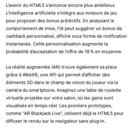
L’avenir du HTML5 s’annonce encore plus ambitieux.
L’intelligence artificielle s’intègre aux moteurs de jeu
pour proposer des bonus prédictifs. En analysant le
comportement de mise, l’IA peut suggérer un bonus de
cashback personnalisé, affiché sous forme de notification
instantanée. Cette personnalisation augmente la
probabilité d’acceptation de l’offre de 18 % en moyenne.
La réalité augmentée (AR) trouve également sa place
grâce à WebXR, une API qui permet d’afficher des
éléments 3D dans le champ de vision du joueur via la
caméra du smartphone. Imaginez une table de roulette
virtuelle projetée sur votre salon, où les gains sont
visualisés en temps réel. Les premiers prototypes,
comme “AR Blackjack Live”, utilisent déjà le HTML5 pour
diffuser le rendu sur le navigateur sans plug‑in.