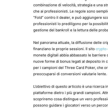
combinazione di velocità, strategia e una str
che ai professionisti. Le regole sono semplic
“Fold” contro il dealer, e può aggiungere sc
professionisti lo prediligono per la possibil
gestione del bankroll e la lettura delle prob
Nel panorama attuale, la diffusione delle cri
finanziano le proprie sessioni. Il sito
crypto
monete digitali abbia abbassato le barriere 
nuove forme di bonus legati al deposito in 
per i campioni del Three Card Poker, che o
preoccuparsi di conversioni valutarie lente.
L’obiettivo di questo articolo è una ricerca in
piattaforme dietro i più grandi campioni. Attra
scopriremo cosa distingue un vero profession
possono guidare i giocatori verso un perco