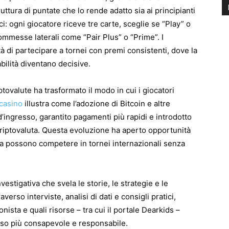
uttura di puntate che lo rende adatto sia ai principianti
i: ogni giocatore riceve tre carte, sceglie se “Play” o
ommesse laterali come “Pair Plus” o “Prime”. I
ità di partecipare a tornei con premi consistenti, dove la
abilità diventano decisive.
ptovalute ha trasformato il modo in cui i giocatori
 casino
illustra come l’adozione di Bitcoin e altre
d’ingresso, garantito pagamenti più rapidi e introdotto
criptovaluta. Questa evoluzione ha aperto opportunità
ra possono competere in tornei internazionali senza
vestigativa che svela le storie, le strategie e le
verso interviste, analisi di dati e consigli pratici,
ista e quali risorse – tra cui il portale Dearkids –
rso più consapevole e responsabile.