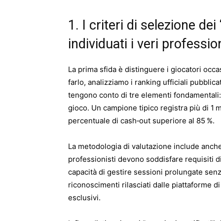
1. I criteri di selezione 
individuati i veri professi
La prima sfida è distinguere i giocatori occa
farlo, analizziamo i ranking ufficiali pubblica
tengono conto di tre elementi fondamentali:
gioco. Un campione tipico registra più di 1 m
percentuale di cash‑out superiore al 85 %.
La metodologia di valutazione include anche 
professionisti devono soddisfare requisiti d
capacità di gestire sessioni prolungate senza 
riconoscimenti rilasciati dalle piattaforme 
esclusivi.