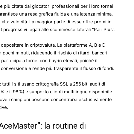
più citate dai giocatori professionali per i loro tornei
rantisce una resa grafica fluida e una latenza minima,
i alta velocità. La maggior parte di esse offre premi in
progressivi legati alle scommesse laterali “Pair Plus”.
i depositare in criptovaluta. Le piattaforme A, B e D
ochi minuti, riducendo il rischio di ritardi bancari.
artecipa a tornei con buy‑in elevati, poiché il
 conversione e rende più trasparente il flusso di fondi.
utti i siti usano crittografia SSL a 256 bit, audit di
5 % e il 98 %) e supporto clienti multilingue disponibile
dove i campioni possono concentrarsi esclusivamente
ive.
AceMaster”: la routine di