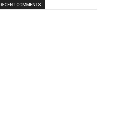
RECENT COMMENTS