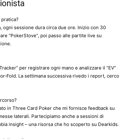
ionista
 pratica?
a, ogni sessione dura circa due ore. Inizio con 30
are “PokerStove”, poi passo alle partite live su
sione.
Tracker” per registrare ogni mano e analizzare il “EV”
‑or‑Fold. La settimana successiva rivedo i report, cerco
ercorso?
zato in Three Card Poker che mi fornisce feedback su
messe laterali. Partecipiamo anche a sessioni di
ia insight – una risorsa che ho scoperto su Dearkids.