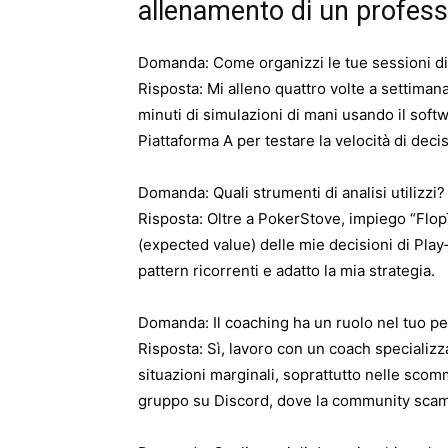
allenamento di un profess
Domanda: Come organizzi le tue sessioni di
Risposta: Mi alleno quattro volte a settiman
minuti di simulazioni di mani usando il softw
Piattaforma A per testare la velocità di deci
Domanda: Quali strumenti di analisi utilizzi?
Risposta: Oltre a PokerStove, impiego “Flop
(expected value) delle mie decisioni di Play
pattern ricorrenti e adatto la mia strategia.
Domanda: Il coaching ha un ruolo nel tuo p
Risposta: Sì, lavoro con un coach specializ
situazioni marginali, soprattutto nelle scom
gruppo su Discord, dove la community scamb