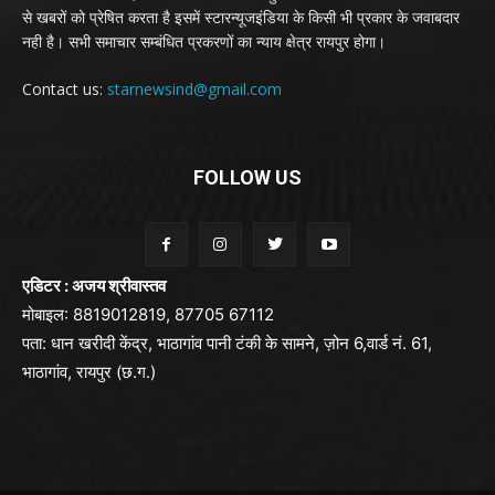
से खबरों को प्रेषित करता है इसमें स्टारन्यूजइंडिया के किसी भी प्रकार के जवाबदार
नही है। सभी समाचार सम्बंधित प्रकरणों का न्याय क्षेत्र रायपुर होगा।
Contact us:
starnewsind@gmail.com
FOLLOW US
एडिटर : अजय श्रीवास्तव
मोबाइल: 8819012819, 87705 67112
पता: धान खरीदी केंद्र, भाठागांव पानी टंकी के सामने, ज़ोन 6,वार्ड नं. 61,
भाठागांव, रायपुर (छ.ग.)