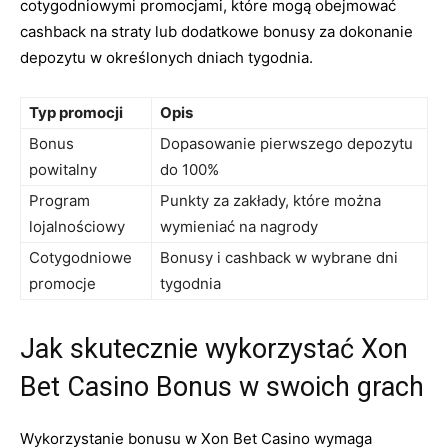
cotygodniowymi promocjami, które mogą obejmować
cashback na straty lub dodatkowe bonusy za dokonanie
depozytu w określonych dniach tygodnia.
Typ promocji
Opis
Bonus
Dopasowanie pierwszego depozytu
powitalny
do 100%
Program
Punkty za zakłady, które można
lojalnościowy
wymieniać na nagrody
Cotygodniowe
Bonusy i cashback w wybrane dni
promocje
tygodnia
Jak skutecznie wykorzystać Xon
Bet Casino Bonus w swoich grach
Wykorzystanie bonusu w Xon Bet Casino wymaga