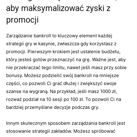
aby maksymalizować zyski z
promocji
Zarządzanie bankroll to kluczowy element każdej
strategii gry w kasynie, zwłaszcza gdy korzystasz z
promocji. Pierwszym krokiem jest ustalenie budżetu,
który jesteś gotów przeznaczyć na grę. Ważne jest, aby
nie przekraczać tego limitu, nawet jeśli masz przy sobie
bonusy. Możesz podzielić swój bankroll na mniejsze
części, co pozwoli Ci grać dłużej i zwiększyć swoje
szanse na wygraną. Na przykład, jeśli masz 1000 zł,
rozważ podział na 10 sesji po 100 zł. To pozwoli Ci na
bardziej przemyślane decyzje podczas gry.
Innym skutecznym sposobem zarządzania bankroll jest
stosowanie strategii zakładów. Możesz spróbować