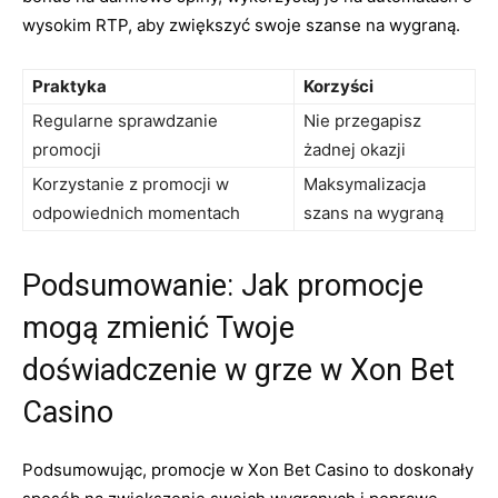
wysokim RTP, aby zwiększyć swoje szanse na wygraną.
Praktyka
Korzyści
Regularne sprawdzanie
Nie przegapisz
promocji
żadnej okazji
Korzystanie z promocji w
Maksymalizacja
odpowiednich momentach
szans na wygraną
Podsumowanie: Jak promocje
mogą zmienić Twoje
doświadczenie w grze w Xon Bet
Casino
Podsumowując, promocje w Xon Bet Casino to doskonały