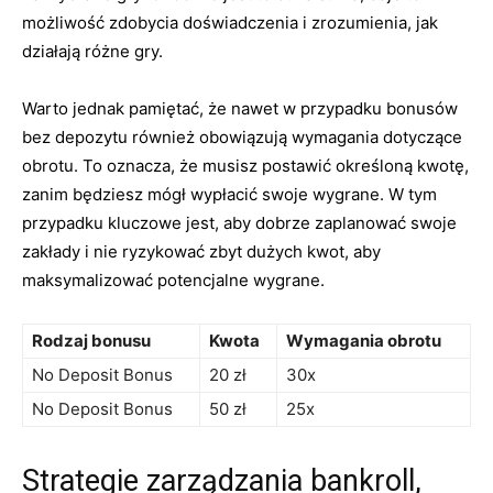
możliwość zdobycia doświadczenia i zrozumienia, jak
działają różne gry.
Warto jednak pamiętać, że nawet w przypadku bonusów
bez depozytu również obowiązują wymagania dotyczące
obrotu. To oznacza, że musisz postawić określoną kwotę,
zanim będziesz mógł wypłacić swoje wygrane. W tym
przypadku kluczowe jest, aby dobrze zaplanować swoje
zakłady i nie ryzykować zbyt dużych kwot, aby
maksymalizować potencjalne wygrane.
Rodzaj bonusu
Kwota
Wymagania obrotu
No Deposit Bonus
20 zł
30x
No Deposit Bonus
50 zł
25x
Strategie zarządzania bankroll,