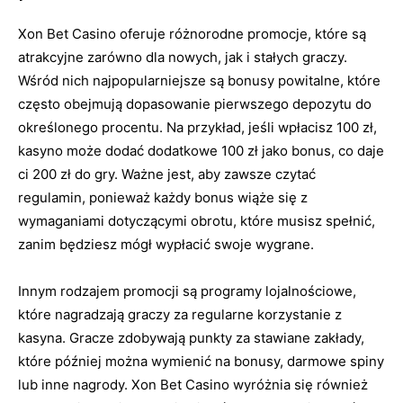
Xon Bet Casino oferuje różnorodne promocje, które są
atrakcyjne zarówno dla nowych, jak i stałych graczy.
Wśród nich najpopularniejsze są bonusy powitalne, które
często obejmują dopasowanie pierwszego depozytu do
określonego procentu. Na przykład, jeśli wpłacisz 100 zł,
kasyno może dodać dodatkowe 100 zł jako bonus, co daje
ci 200 zł do gry. Ważne jest, aby zawsze czytać
regulamin, ponieważ każdy bonus wiąże się z
wymaganiami dotyczącymi obrotu, które musisz spełnić,
zanim będziesz mógł wypłacić swoje wygrane.
Innym rodzajem promocji są programy lojalnościowe,
które nagradzają graczy za regularne korzystanie z
kasyna. Gracze zdobywają punkty za stawiane zakłady,
które później można wymienić na bonusy, darmowe spiny
lub inne nagrody. Xon Bet Casino wyróżnia się również